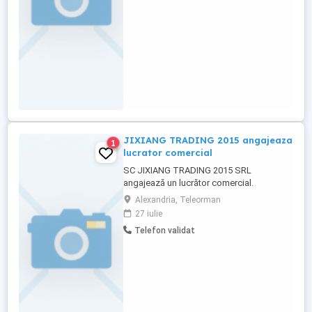
serioasă și cu spirit de echipă, vino să te
alături unui magazin ...
JIXIANG TRADING 2015 angajeaza
1
lucrator comercial
SC JIXIANG TRADING 2015 SRL
angajează un lucrător comercial.
Experiența nu este necesară dar constituie
Alexandria, Teleorman
un avantaj. CV-urile se trimit pe adresa de
27 iulie
mail.
Telefon validat