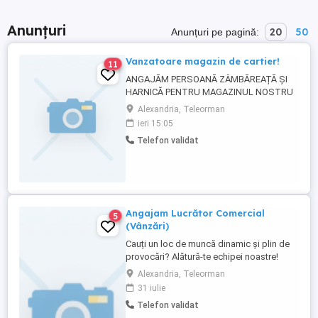
Anunțuri
20
50
Anunțuri pe pagină:
Vanzatoare magazin de cartier!
11
ANGAJĂM PERSOANĂ ZÂMBĂREAȚĂ ȘI
HARNICĂ PENTRU MAGAZINUL NOSTRU
DE CARTIER DIN ALEXANDRIA! Ești o
Alexandria, Teleorman
persoană comunicativă, serioasă și îți
ieri 15:05
place să lucrezi cu oamenii? Magazinul
Telefon validat
nostru alimentar din Alexandria
(Teleorman) își mărește echipa! Căutăm:
Vânzătoare lucrător comercial (Experiența
e un plus, ...
Angajam Lucrător Comercial
5
(Vânzări)
Cauți un loc de muncă dinamic și plin de
provocări? Alătură-te echipei noastre!
Post: Lucrător Comercial (Vânzări)
Alexandria, Teleorman
Locație: Alexandria, Teleorman , nr. 202
31 iulie
Program: Full-time, 8 ore și 30 de minute
Telefon validat
pe zi Dacă ești o persoană dinamică,