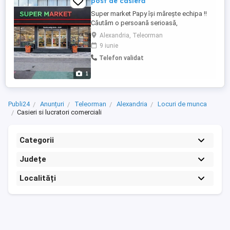
post de casieră
Super market Papy își mărește echipa !!
Căutăm o persoană serioasă,
responsabilă și amabilă pentru postul de
Alexandria, Teleorman
Lucrător Comercial Casier. Cerințe:
9 iunie
Atitudine pozitivă și orientare către clienți;
Telefon validat
Seriozitate și punctualitate; Spirit de
echipă; Experiența în comerț constituie un
1
avantaj, dar nu este ...
Publi24
Anunțuri
Teleorman
Alexandria
Locuri de munca
Casieri si lucratori comerciali
Categorii
Județe
Localități