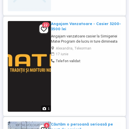
Angajam Vanzatoare - Casier 3200-
22
3500 lei
Angajam vanzatoare casier la Simigeriei
Matei Program de lucru in ture dimineata
seara 8 ore Luni-Sambata ..... 3200 lei
Alexandria, Teleorman
salariu Program de lucru in ture de 1zi cu
17 iunie
1zi (16 ore) ..... 3500 lei salariu Ne dorim
Telefon validat
de la tine responsabilitate, organizare,
atentie si seriozitate. Oferim un job stabil
pentru ...
1
Căutăm o persoană serioasă pe
6