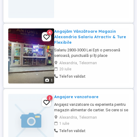
Angajăm Vânzătoare Magazin
4
Alexandria Salariu Atractiv & Ture
Flexibile
Salariu 2800-3000 Lei Ești o persoană
serioasă, punctuală și îți place
interacțiunea cu oamenii? Te așteptăm în
Alexandria, Teleorman
echipa noastră! Un magazin de tip Non-
20 iulie
Stop modern și bine poziționat pe Strada
Telefon validat
București din Alexandria își extinde echipa
1
și caută un coleg sau o colegă pentru
postul de Vânzător Vânzătoare.Ce ...
Angajare vanzatoare
2
Angajez vanzatoare cu experienta pentru
magazin alimentar de cartier. Se cere si se
ofera seriozitate.Mai multe detalii la
Alexandria, Teleorman
telefon.
1 iulie
Telefon validat