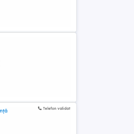
n
u
Telefon validat
nță