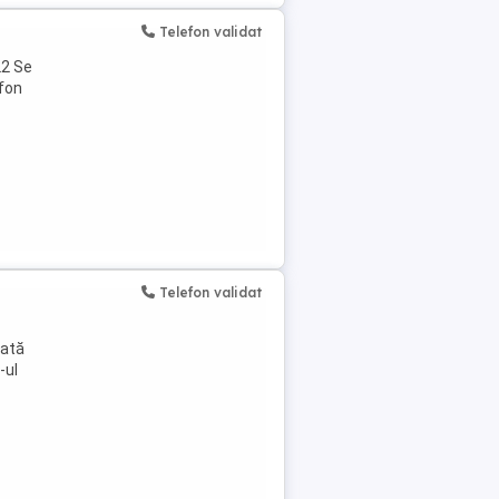
Telefon validat
22 Se
efon
Telefon validat
nată
-ul