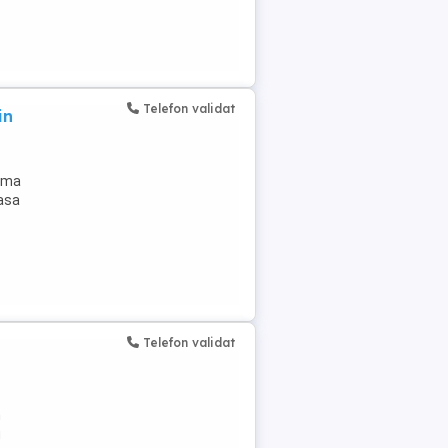
Telefon validat
in
nima
casa
Telefon validat
n
u