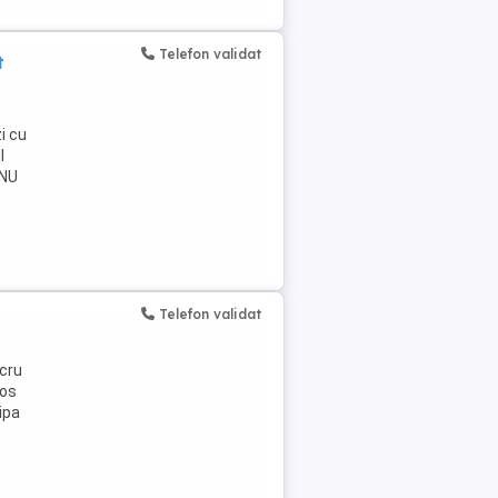
Telefon validat
t
i cu
l
 NU
Telefon validat
ucru
ios
ipa