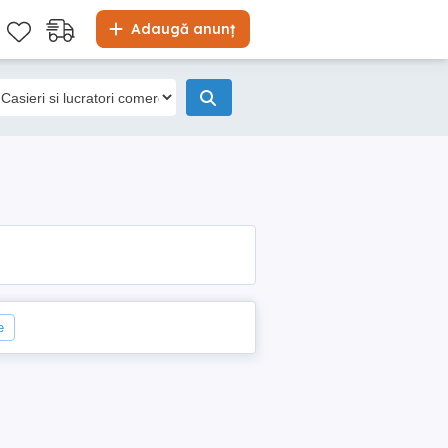
Adaugă anunț
e