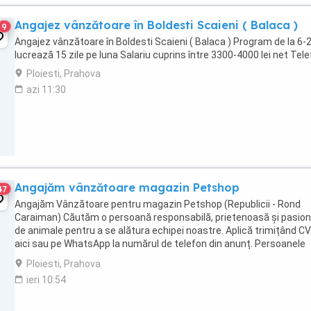
Angajez vânzătoare în Boldesti Scaieni ( Balaca )
9
Angajez vânzătoare în Boldesti Scaieni ( Balaca ) Program de la 6-
lucrează 15 zile pe luna Salariu cuprins între 3300-4000 lei net Tel
Ploiesti, Prahova
azi 11:30
Angajăm vânzătoare magazin Petshop
47
Angajăm Vânzătoare pentru magazin Petshop (Republicii - Rond
Caraiman) Căutăm o persoană responsabilă, prietenoasă și pasio
de animale pentru a se alătura echipei noastre. Aplică trimițând CV
aici sau pe WhatsApp la numărul de telefon din anunț. Persoanele
selectate vor fi contactate telefonic ...
Ploiesti, Prahova
ieri 10:54