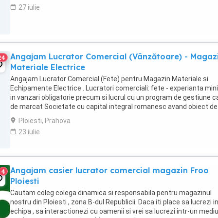
27 iulie
Angajam Lucrator Comercial (Vânzătoare) - Magaz
24
Materiale Electrice
Angajam Lucrator Comercial (Fete) pentru Magazin Materiale si
Echipamente Electrice . Lucratori comerciali: fete - experianta mi
in vanzari obligatorie precum si lucrul cu un program de gestiune 
de marcat Societate cu capital integral romanesc avand obiect de
activitate: Comercializare si ...
Ploiesti, Prahova
23 iulie
Angajam casier lucrator comercial magazin Froo
4
Ploiesti
Cautam coleg colega dinamica si responsabila pentru magazinul
nostru din Ploiesti , zona B-dul Republicii. Daca iti place sa lucrezi i
echipa , sa interactionezi cu oamenii si vrei sa lucrezi intr-un medi