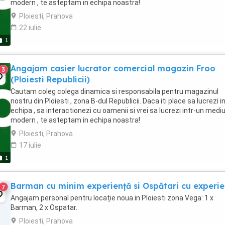
modern , te asteptam in echipa noastra!
Ploiesti, Prahova
22 iulie
1
Angajam casier lucrator comercial magazin Froo
3
(Ploiesti Republicii)
Cautam coleg colega dinamica si responsabila pentru magazinul
nostru din Ploiesti , zona B-dul Republicii. Daca iti place sa lucrezi i
echipa , sa interactionezi cu oamenii si vrei sa lucrezi intr-un medi
modern , te asteptam in echipa noastra!
Ploiesti, Prahova
17 iulie
1
Barman cu minim experiență si Ospătari cu experie
7
Angajam personal pentru locație noua in Ploiesti zona Vega: 1 x
Barman, 2 x Ospatar.
Ploiesti, Prahova