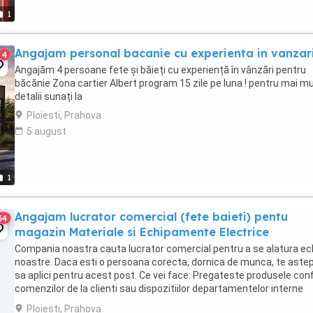
1
Angajam personal bacanie cu experienta in vanzar
4
Angajăm 4 persoane fete și băieți cu experiență în vânzări pentru
băcănie Zona cartier Albert program 15 zile pe luna ! pentru mai mu
detalii sunați la
Ploiesti, Prahova
5 august
1
Angajam lucrator comercial (fete baieti) pentu
34
magazin Materiale si Echipamente Electrice
Compania noastra cauta lucrator comercial pentru a se alatura ec
noastre. Daca esti o persoana corecta, dornica de munca, te ast
sa aplici pentru acest post. Ce vei face: Pregateste produsele co
comenzilor de la clienti sau dispozitiilor departamentelor interne
Pregateste produsele in ...
Ploiesti, Prahova