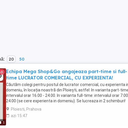
nă:
20
50
Echipa Mega Shop&Go angajeaza part-time si full-
60
time LUCRATOR COMERCIAL, CU EXPERIENTA!
Căutăm colegi pentru postul de lucrator comercial, cu experienta i
domeniu, în locația noastră din Ploiești, astfel: In varianta part-time
intervalul orar 16.00 - 24.00. In varianta full-time: intervalul orar 7.00
24.00 (se cere experienta in domeniu). Se lucreaza in 2 schimburi!
Responsabilități: Servirea ...
Ploiesti, Prahova
azi 15:47
1