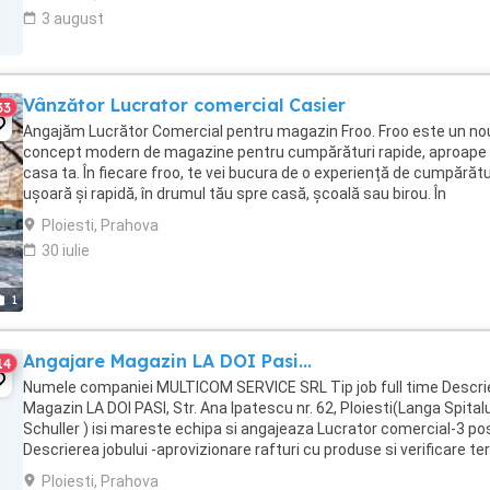
3 august
Vânzător Lucrator comercial Casier
33
Angajăm Lucrător Comercial pentru magazin Froo. Froo este un no
concept modern de magazine pentru cumpărături rapide, aproape
casa ta. În fiecare froo, te vei bucura de o experiență de cumpărătu
ușoară și rapidă, în drumul tău spre casă, școală sau birou. În
magazine, găsești absolut tot ce ...
Ploiesti, Prahova
30 iulie
1
Angajare Magazin LA DOI Pasi...
14
Numele companiei MULTICOM SERVICE SRL Tip job full time Descri
Magazin LA DOI PASI, Str. Ana Ipatescu nr. 62, Ploiesti(Langa Spitalu
Schuller ) isi mareste echipa si angajeaza Lucrator comercial-3 po
Descrierea jobului -aprovizionare rafturi cu produse si verificare t
de valabilitate ...
Ploiesti, Prahova