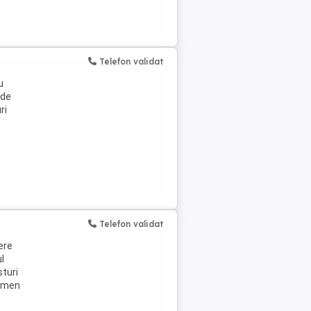
Telefon validat
u
 de
ri
Telefon validat
ere
l
sturi
ermen