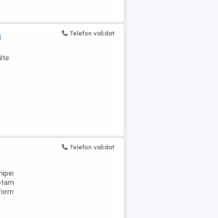
Telefon validat
i
lte
Telefon validat
hipei
eptam
nform