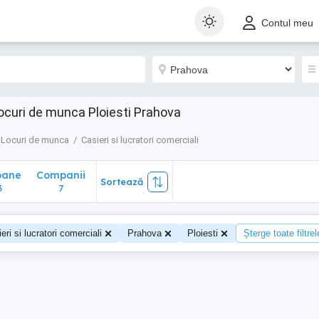
ane
Companii
Sortează
Contul meu
7
Locuri de munca Ploiesti Prahova
Locuri de munca
Casieri si lucratori comerciali
oane
Companii
Sortează
3
7
eri si lucratori comerciali
Prahova
Ploiesti
Șterge toate filtrel