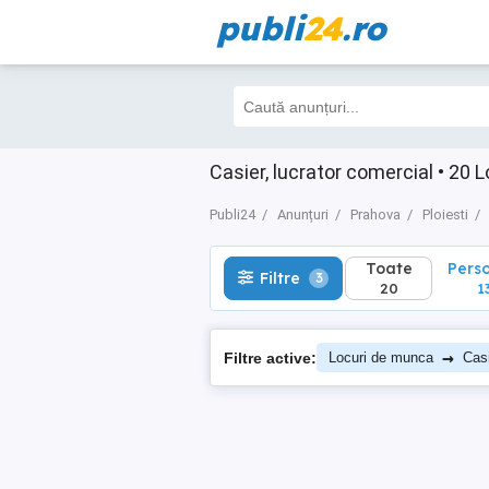
publi
24
.ro
Toate
Perso
Filtre
3
20
13
Casier, lucrator comercial • 20 
Publi24
Anunțuri
Prahova
Ploiesti
Toate
Pers
Filtre
3
20
1
→
Filtre active:
Locuri de munca
Casi