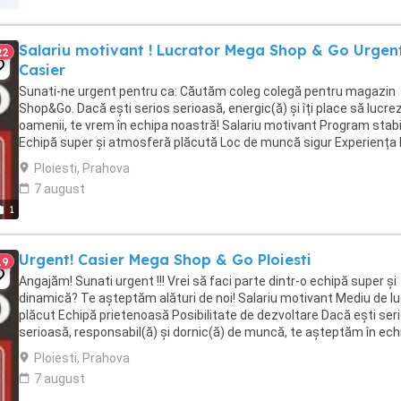
Salariu motivant ! Lucrator Mega Shop & Go Urgen
22
Casier
Sunati-ne urgent pentru ca: Căutăm coleg colegă pentru magazin
Shop&Go. Dacă ești serios serioasă, energic(ă) și îți place să lucrez
oamenii, te vrem în echipa noastră! Salariu motivant Program stabi
Echipă super și atmosferă plăcută Loc de muncă sigur Experiența
este obligatorie ...
Ploiesti, Prahova
7 august
1
Urgent! Casier Mega Shop & Go Ploiesti
19
Angajăm! Sunati urgent !!! Vrei să faci parte dintr-o echipă super și
dinamică? Te așteptăm alături de noi! Salariu motivant Mediu de l
plăcut Echipă prietenoasă Posibilitate de dezvoltare Dacă ești ser
serioasă, responsabil(ă) și dornic(ă) de muncă, te așteptăm în ech
noastră!
Ploiesti, Prahova
7 august