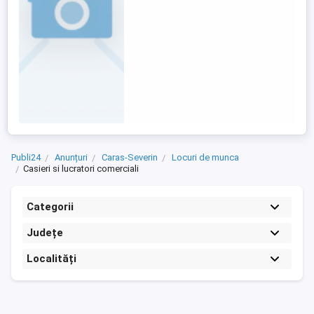
comunicare și lucru în echipă; - Dorință de
a învăța și ...
Publi24
Anunțuri
Caras-Severin
Locuri de munca
Casieri si lucratori comerciali
Categorii
Județe
Localități