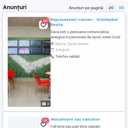
Anunțuri
20
50
Anunțuri pe pagină:
Reprezentant vanzari - Stanleybet
20
Resita
Daca esti o persoana comunicativa,
energica si pasionata de sport, avem locul
perfect pentru tine in echipa noastra.
Resita, Caras-Severin
Cautam un Reprezentant Vanzari care sa
4 august
aduca entuziasm, profesionalism si un
Telefon validat
plus de energie in agentia noastra de
pariuri sportive. Ce vei face? Vei oferi
suport clientilor si ii ...
2
Vanzatoare sau vanzator
28
Full-time sau part-time cautam