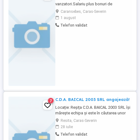
vanzatori.Salariu plus bonuri de
masa,toate peste medie
Caransebes, Caras-Severin
1 august
Telefon validat
C.D.A. BAICAL 2003 SRL angajează!
7
Locație: Reșița C.D.A. BAICAL 2003 SRL își
mărește echipa și este în căutarea unor
persoane serioase, responsabile și
Resita, Caras-Severin
dornice de muncă. Căutăm: Lucrător
28 iulie
comercial Consilier vânzări . Cerințe: -
Telefon validat
Seriozitate și punctualitate; - Abilități de