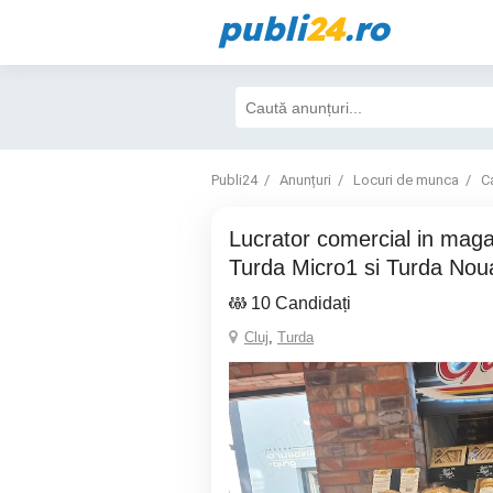
publi
24
.ro
Publi24
Anunțuri
Locuri de munca
Ca
Lucrator comercial in magazin alimentar,
Turda Micro1 si Turda Nou
10 Candidați
Cluj
,
Turda