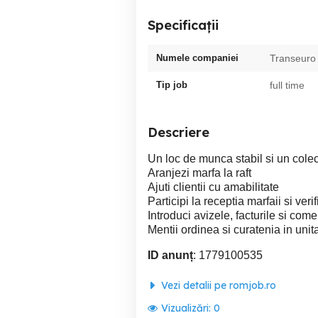
Specificații
Numele companiei
Transeuro
Tip job
full time
Descriere
Un loc de munca stabil si un colec
Aranjezi marfa la raft
Ajuti clientii cu amabilitate
Participi la receptia marfaii si veri
Introduci avizele, facturile si come
Mentii ordinea si curatenia in unit
ID anunț
: 1779100535
Vezi detalii pe romjob.ro
Vizualizări:
0