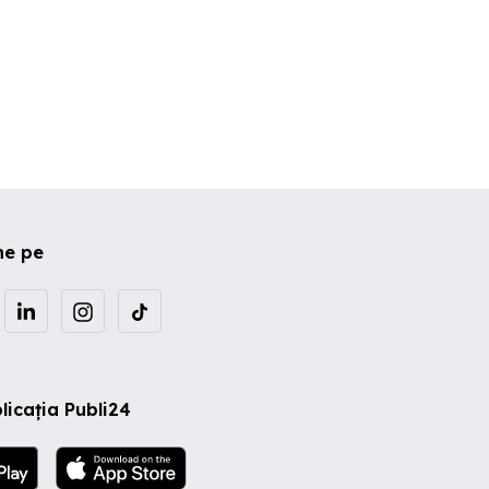
ne pe
licația Publi24