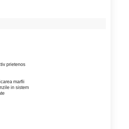
tiv prietenos
ficarea marfii
nzile in sistem
ate