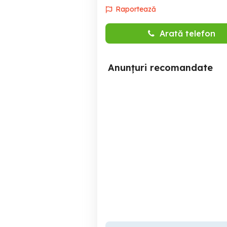
Raportează
Arată telefon
Anunțuri recomandate
Angajam Lucrător
DMT Water Distribution
Comercial In TURDA,
JUD.CLUJ
Turda