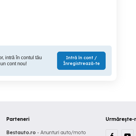
Angajam Lucratori
Lucrător Comercial
Merchandiser Part-Time
merciali - METRO Cluj
Produse Proaspete Cluj
(4h zi) |
Între Lacuri (f m)
Salariu ne
lei | 
Cluj-Napoca
Cluj-Napoca
Cl
r, intră în contul tău
Intră în cont /
Înregistrează-te
 un cont nou!
Parteneri
Urmărește-
Bestauto.ro
- Anunturi auto/moto