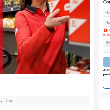
Con
T
oblig
Auto
pent
România