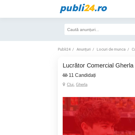
publi
24
.ro
Publi24
Anunțuri
Locuri de munca
Ca
Lucrător Comercial Gherla 
11 Candidați
Cluj
,
Gherla