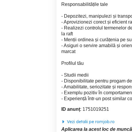
Responsabilitățile tale
- Depozitezi, manipulezi și transpo
- Aprovizionezi corect și eficient ra
- Realizezi controlul termenelor de 
la raft
- Menții ordinea și curățenia pe s
- Asiguri o servire amabilă și orient
marcat
Profilul tău
- Studii medii
- Disponibilitate pentru progam de
- Amabilitate, seriozitate și respon
- Exemplu pozitiv în comportamentul 
- Experiență într-un post similar c
ID anunț
: 1751019251
Vezi detalii pe romjob.ro
Aplicarea la acest loc de muncă