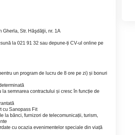
 Gherla, Str. Hăşdăţii, nr. 1A
, sună la 021 91 32 sau depune-ți CV-ul online pe
 (pentru un program de lucru de 8 ore pe zi) și bonuri
determinată
u la semnarea contractului și cresc în funcție de
rantată
rt cu Sanopass Fit
ale la bănci, furnizori de telecomunicații, turism,
ente
cordate cu ocazia evenimentelor speciale din viață