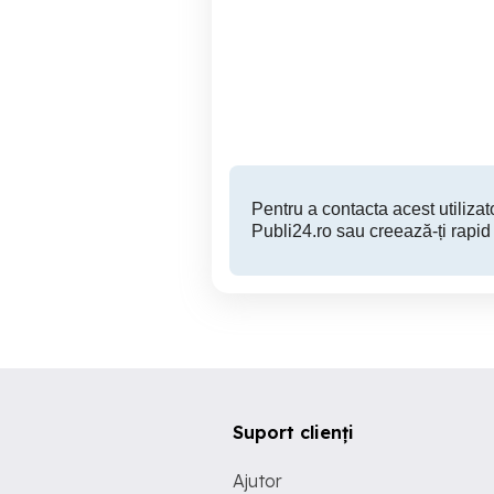
Angajam locratorii
comerciale.
Co
Gherla
Pentru a contacta acest utilizato
Publi24.ro sau creează-ți rapid
Suport clienți
Ajutor