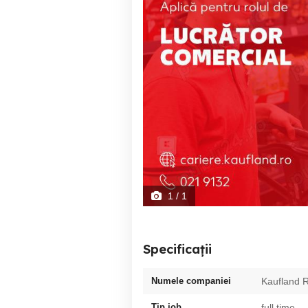
1
/ 1
Specificații
Numele companiei
Kaufland 
Tip job
full time