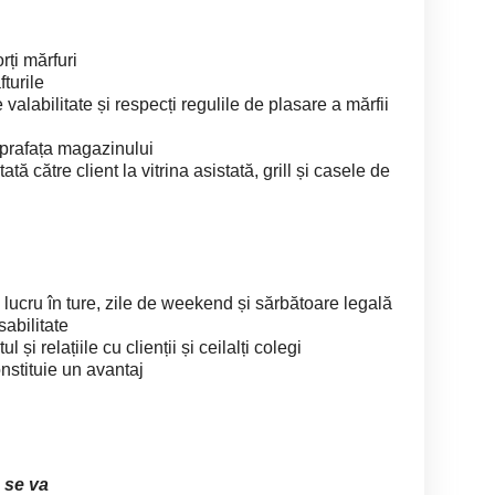
rți mărfuri
fturile
valabilitate și respecți regulile de plasare a mărfii
uprafața magazinului
ată către client la vitrina asistată, grill și casele de
 lucru în ture, zile de weekend și sărbătoare legală
sabilitate
și relațiile cu clienții și ceilalți colegi
onstituie un avantaj
 se va