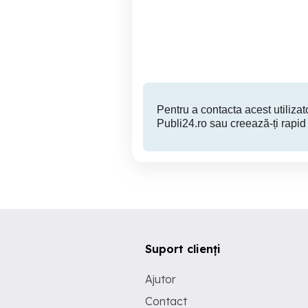
Macelarie Pitesti Gavana
Pitesti
Pentru a contacta acest utilizato
Publi24.ro sau creează-ți rapid
Suport clienți
Ajutor
Contact