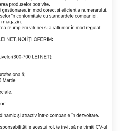
erea produselor potrivite.
și gestionarea în mod corect și eficient a numerarului.
uselor în conformitate cu standardele companiei.
 în magazin.
ea reumplerii vitrinei si a rafturilor în mod regulat.
I NET, NOI ÎȚI OFERIM:
ctivelor(300-700 LEI NET);
profesională;
8 Martie
eciale.
ort.
dinamic și atractiv într-o companie în dezvoltare.
ponsabilitățile acestui rol, te invit să ne trimiți CV-ul