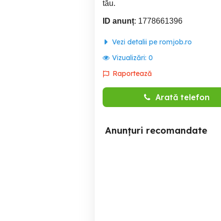
tău.
ID anunț
: 1778661396
Vezi detalii pe romjob.ro
Vizualizări:
0
Raportează
Arată telefon
Anunțuri recomandate
Angajam Vanzatoare
Merchandiser Bac