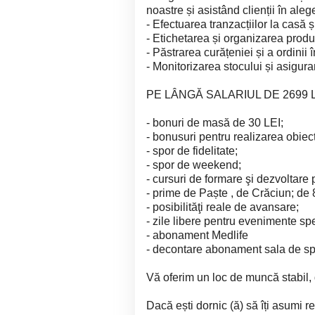
noastre și asistând clienții în aleg
- Efectuarea tranzacțiilor la casă 
- Etichetarea și organizarea prod
- Păstrarea curățeniei și a ordinii
- Monitorizarea stocului și asigurar
PE LÂNGĂ SALARIUL DE 2699 LE
- bonuri de masă de 30 LEI;
- bonusuri pentru realizarea obie
- spor de fidelitate;
- spor de weekend;
- cursuri de formare şi dezvoltare 
- prime de Paște , de Crăciun; de 
- posibilităţi reale de avansare;
- zile libere pentru evenimente sp
- abonament Medlife
- decontare abonament sala de sp
Vă oferim un loc de muncă stabil, 
Dacă ești dornic (ă) să îți asumi res