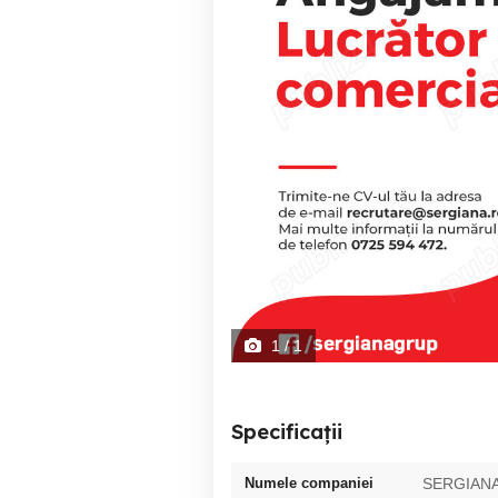
1
/ 1
Specificații
Numele companiei
SERGIANA