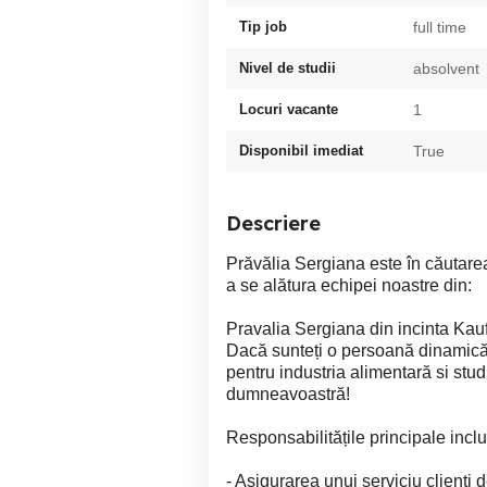
Tip job
full time
Nivel de studii
absolvent
Locuri vacante
1
Disponibil imediat
True
Descriere
Prăvălia Sergiana este în căutarea
a se alătura echipei noastre din:
Pravalia Sergiana din incinta Kau
Dacă sunteți o persoană dinamică,
pentru industria alimentară si studi
dumneavoastră!
Responsabilitățile principale inclu
- Asigurarea unui serviciu clienți d