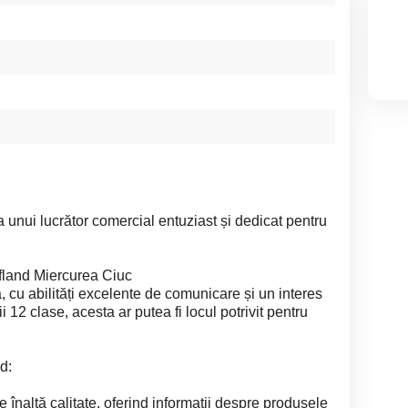
 unui lucrător comercial entuziast și dedicat pentru
fland Miercurea Ciuc
 cu abilități excelente de comunicare și un interes
i 12 clase, acesta ar putea fi locul potrivit pentru
d:
e înaltă calitate, oferind informații despre produsele