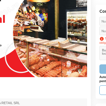
Con
T
oblig
Auto
pent
 RETAIL SRL