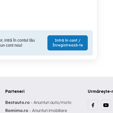
Bucuresti
magazin non-stop
macelarie 
Sector 5
Iasi
S
r, intră în contul tău
Intră în cont /
Înregistrează-te
 un cont nou!
Parteneri
Urmărește-
Bestauto.ro
- Anunturi auto/moto
Romimo.ro
- Anunturi imobiliare