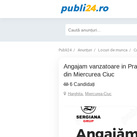
publi
24
.ro
Publi24
Anunțuri
Locuri de munca
Ca
Angajam vanzatoare in Pravalia Sergiana
din Miercurea Ciuc
6 Candidați
Harghita
,
Miercurea-Ciuc