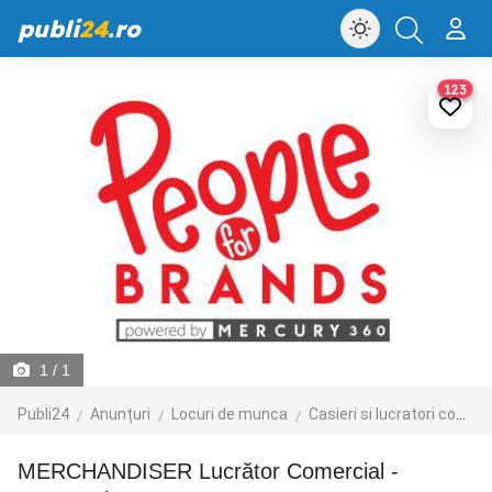
publi
24
.ro
123
1
/ 1
Publi24
Anunțuri
Locuri de munca
Casieri si lucratori comerciali
MERCHANDISER Lucrător Comercial -