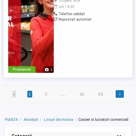
Otopeni, Ilfov
depune-ți CV-ul online pe
azi 14:30
cariere.kaufland.ro Beneficiile tale Salariu
Telefon validat
de 5500 lei brut (pentru un program de
Repostat automat
lucru de 8 ore pe zi) și bonuri de masă
Contract de muncă pe durată ...
Promovat
1
›
‹
1
2
…
42
43
Publi24
Anunțuri
Locuri de munca
Casieri si lucratori comerciali