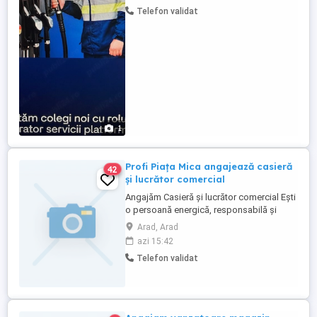
Șaguna, nr 37 - Dorobanților) În fiecare zi,
Telefon validat
avem grijă de mii de oameni și de mașinile
lor, alimentând-i cu energie pentru o viață
...
1
Profi Piața Mica angajează casieră
42
și lucrător comercial
Angajăm Casieră și lucrător comercial Ești
o persoană energică, responsabilă și
orientată spre client? Alătură-te echipei
Arad, Arad
noastre din magazinul Profi și
azi 15:42
construiește o carieră într-un mediu stabil
Telefon validat
și prietenos! Ce căutăm: Atitudine pozitivă
și dorință de a lucra cu oamenii
Seriozitate și punctualitate ...