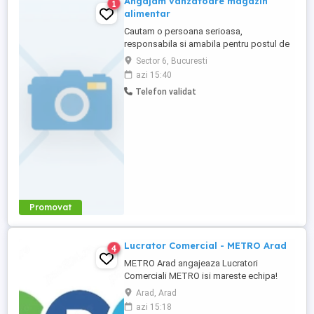
Angajam vanzatoare magazin
1
alimentar
Cautam o persoana serioasa,
responsabila si amabila pentru postul de
vanzatoare intr-un magazin alimentar.
Sector 6, Bucuresti
Oferim: Salariu 3.500 lei net luna; Ratie
azi 15:40
saptamanala de produse; Comision din
Telefon validat
vanzari, in functie de atingerea targetului
lunar; Program de lucru in ture de 8 ore zi;
Mediu de lucru stabil ...
Promovat
Lucrator Comercial - METRO Arad
4
METRO Arad angajeaza Lucratori
Comerciali METRO isi mareste echipa!
Recrutam Lucratori Comerciali pentru
Arad, Arad
magazinul METRO Arad, situat pe Sos.
azi 15:18
Calea Zimandului, nr. 43C. Ce vei face: