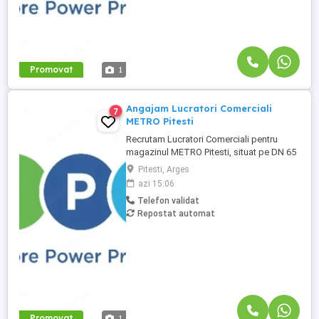
Promovat
1
Angajam Lucratori Comerciali
7
METRO Pitesti
Recrutam Lucratori Comerciali pentru
magazinul METRO Pitesti, situat pe DN 65
B, Km 107, comuna Bradu, judetul Arges.
Pitesti, Arges
Ce vei face: Alimentarea rafturilor cu
azi 15:06
marfa; Aranjarea produselor conform
Telefon validat
principiului FIFO; Etichetarea produselor;
Repostat automat
Verificarea termenelor de valabilitate;
Consilierea clientilor; Mentinerea ...
Promovat
1