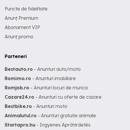
Puncte de fidelitate
Anunț Premium
Abonament VIP
Anunț promo
Parteneri
Bestauto.ro
- Anunturi auto/moto
Romimo.ro
- Anunturi imobiliare
Romjob.ro
- Anunturi locuri de munca
Cazare24.ro
- Anunturi cu oferte de cazare
Bestbike.ro
- Anunturi moto
Animalutul.ro
- Anunturi gratuite animale
Startapro.hu
- Ingyenes Apróhirdetés