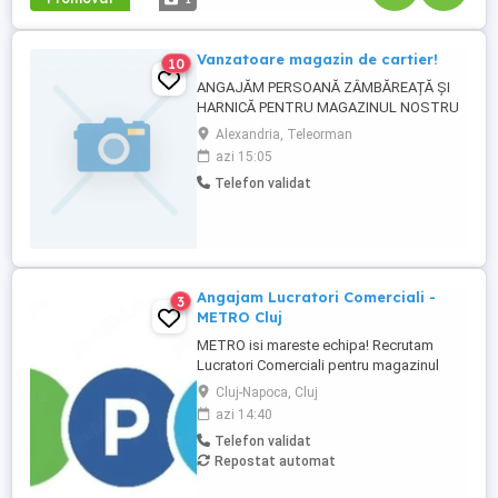
Vanzatoare magazin de cartier!
10
ANGAJĂM PERSOANĂ ZÂMBĂREAȚĂ ȘI
HARNICĂ PENTRU MAGAZINUL NOSTRU
DE CARTIER DIN ALEXANDRIA! Ești o
Alexandria, Teleorman
persoană comunicativă, serioasă și îți
azi 15:05
place să lucrezi cu oamenii? Magazinul
Telefon validat
nostru alimentar din Alexandria
(Teleorman) își mărește echipa! Căutăm:
Vânzătoare lucrător comercial (Experiența
e un plus, ...
Angajam Lucratori Comerciali -
3
METRO Cluj
METRO isi mareste echipa! Recrutam
Lucratori Comerciali pentru magazinul
METRO Cluj, situat pe Strada Avram Iancu
Cluj-Napoca, Cluj
488-490, Floresti. Ce vei face: Alimentarea
azi 14:40
rafturilor cu marfa; Aranjarea produselor
Telefon validat
conform principiului FIFO; Etichetarea
Repostat automat
produselor; Verificarea termenelor de
valabilitate; Consilierea ...