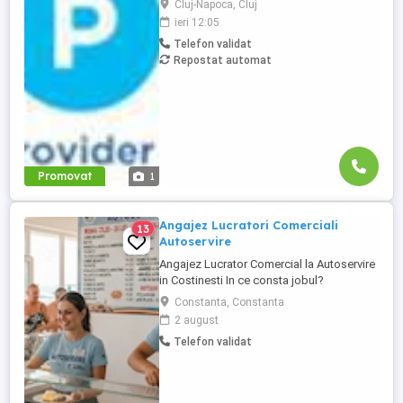
Cluj-Napoca, Cluj
pana vineri? Vino in echipa noastra si
ieri 12:05
reprezinta unul dintre cele mai cunoscute
Telefon validat
branduri de lactate! Avem disponibile 4
Repostat automat
posturi de Merchandiser Part-Time, in
urmatoarele locatii: Locatii ...
Promovat
1
Angajez Lucratori Comerciali
13
Autoservire
Angajez Lucrator Comercial la Autoservire
in Costinesti In ce consta jobul?
Debarasator pe sala Servit Mancare la
Constanta, Constanta
clienti pe linie Ajutat diverse in Bucatarie
2 august
(pregatire mancare pentru a fi scoasa pe
Telefon validat
linia de autoservire) Daca ai experienta e
un plus, dar acceptam si persoane fara
experienta ...