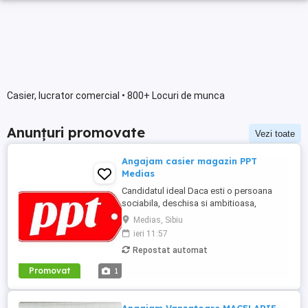
Casier, lucrator comercial • 800+ Locuri de munca
Anunțuri promovate
Vezi toate
Angajam casier magazin PPT
Medias
Candidatul ideal Daca esti o persoana
sociabila, deschisa si ambitioasa,
inseamna ca esti persoana potrivita
Medias, Sibiu
pentru noi! *Experienta d lucru in calitate d
ieri 11:57
casier sau intr-un magazin d haine poate
Repostat automat
reprezenta un avantaj. Ce oferim: Salariu
fix si bonusuri in functie de performanta
Promovat
1
magazinului; ...