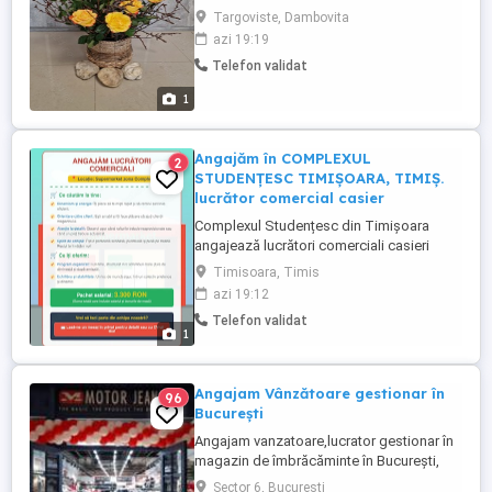
decorațiunilor ... ) Angajăm personal
Targoviste, Dambovita
pentru lucru la FLORĂRIE în Târgoviște .
azi 19:19
Angajăm personal care să administreze
Telefon validat
promovarea FLORĂRIEI pe platforme
online ... ( suntem deschiși la diverse
1
forme de colaborare ... ...
Angajăm în COMPLEXUL
2
STUDENȚESC TIMIȘOARA, TIMIȘ.
lucrător comercial casier
Complexul Studențesc din Timișoara
angajează lucrători comerciali casieri
pentru a se alătura echipei sale dinamice.
Timisoara, Timis
Principalele responsabilități ale postului
azi 19:12
includ gestionarea casieriei, procesarea
Telefon validat
tranzacțiilor financiare cu acuratețe și
1
promptitudine, asigurarea unui serviciu
clienți de calitate ...
Angajam Vânzătoare gestionar în
96
București
Angajam vanzatoare,lucrator gestionar în
magazin de îmbrăcăminte în București,
Fashion House Outlet Militari.
Sector 6, Bucuresti