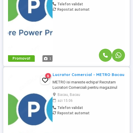
Telefon validat
Alimentarea rafturilor cu marfa; Aranjarea
Repostat automat
produselor conform principiului FIFO;
Etichetarea produselor; Verificarea ...
Promovat
1
Lucrator Comercial - METRO Bacau
6
METRO isi mareste echipa! Recrutam
Lucratori Comerciali pentru magazinul
METRO Bacau, situat pe Sos. DN 2
Bacau, Bacau
(Bacau-Focsani), Nicolae Balcescu. Ce vei
azi 15:06
face: Alimentarea rafturilor cu marfa;
Telefon validat
Aranjarea produselor conform principiului
Repostat automat
FIFO; Etichetarea produselor; Verificarea
termenelor de valabilitate; Consilierea ...