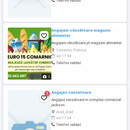
Telefon validat
sunteți interesate de acest job . Salariul
este atractiv cu posibilitate de creștere
350-500 lei la ...
Angajam vânzătoare magazin
alimentar
Angajam vânzătoare pt magazin alimentar
Comarnic, Prahova
azi 17:44
Telefon validat
1
Angajez vanzatoare
7
Angajez vanzatoare in complex comercial
jackson
Arad, Arad
azi 17:24
Telefon validat