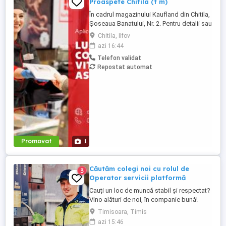
Proaspete Chitila (f m)
În cadrul magazinului Kaufland din Chitila,
Șoseaua Banatului, Nr. 2. Pentru detalii sau
pentru a aplica, sună la 021 91 32 sau
Chitila, Ilfov
depune-ți CV-ul online pe
azi 16:44
cariere.kaufland.ro Beneficiile tale Salariu
Telefon validat
de 5250 lei brut (pentru un program de
Repostat automat
lucru de 8 ore pe zi) și bonuri de masă
Contract de muncă pe ...
Promovat
1
Căutăm colegi noi cu rolul de
3
Operator servicii platformă
Cauți un loc de muncă stabil și respectat?
Vino alături de noi, în companie bună!
Angajăm operator servicii platformă la
Timisoara, Timis
stația OMV Timisoara 6 (Strada Andrei
azi 15:46