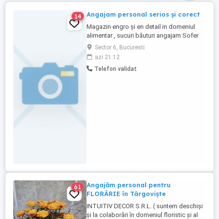
Angajam personal serios și corect
14
Magazin engro și en detail in domeniul
alimentar , sucuri băuturi angajam Sofer
..pct de lucru Bucuresti..Bd Iuliu Maniu ..Nr
Sector 6, Bucuresti
566-570 ..OFERIM CONTRACT DE MUNCA
azi 21:12
..SALARIU ATRACTIV ,PRIME DE CRACIUN,
Telefon validat
PASTE ..BONUSURI IN FUNCTIE DE
PERFORMANTA... SI IMPLICARE ...salariu
cash ....șofer 6000-7000,LUCRATOR ...
Angajăm personal pentru
61
FLORĂRIE în Târgoviște
INTUITIV DECOR S.R.L. ( suntem deschiși
și la colaborări în domeniul floristic și al