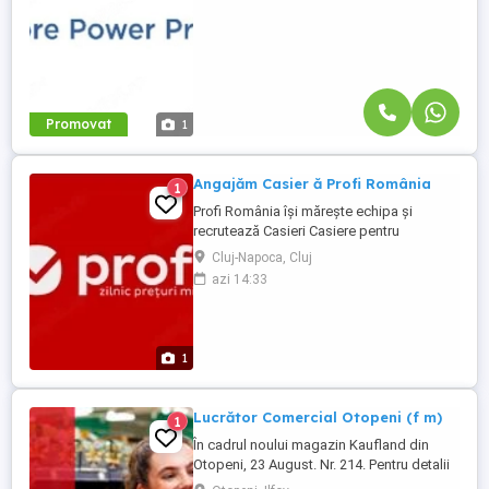
Promovat
1
Angajăm Casier ă Profi România
1
Profi România își mărește echipa și
recrutează Casieri Casiere pentru
magazinele sale. Dacă îți dorești un loc de
Cluj-Napoca, Cluj
muncă stabil, într-o companie de retail
azi 14:33
aflată în continuă dezvoltare, te invităm să
aplici. Responsabilități: Încasarea
produselor și operarea casei de marcat;
Oferirea unui serviciu amabil ...
1
Lucrător Comercial Otopeni (f m)
1
În cadrul noului magazin Kaufland din
Otopeni, 23 August. Nr. 214. Pentru detalii
sau pentru a aplica, sună la 021 91 32 sau