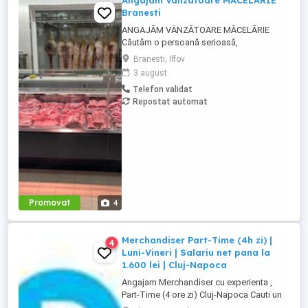
Angajam Vanzatoare MACELARIE
Branesti
ANGAJĂM VÂNZĂTOARE MĂCELĂRIE
Căutăm o persoană serioasă,
responsabilă și amabilă pentru postul de
Branesti, Ilfov
vânzătoare într-o măcelărie modernă.
3 august
Cerințe: Experiență în domeniul vânzărilor
Telefon validat
sau în lucrul cu clienții (experiența în
Repostat automat
măcelărie constituie un avantaj) Abilități
bune de comunicare și relaționare
Rapiditate, ...
Promovat
4
Merchandiser Part-Time (4h zi) |
4
Luni-Vineri | Salariu net pana la
1.600 lei | Cluj-Napoca
Angajam Merchandiser cu experienta ,
Part-Time (4 ore zi) Cluj-Napoca Cauti un
loc de munca cu program fix, doar de luni