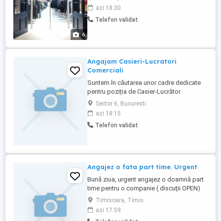
Responsabilitati: Primirea recepția
azi 18:30
marfurilor,,distribuirea armonioasa in
Telefon validat
magazin,intocmire avize,efectuare
inventarii stocurilor gestionate.operare
6
registru de casă raport de gestiune,
încasarea ...
Angajam Casieri-Lucratori
Comerciali
Suntem în căutarea unor cadre dedicate
pentru poziția de Casier-Lucrător
Comercial, care să se alăture echipei
Sector 6, Bucuresti
noastre dinamice. Responsabilitățile
azi 18:15
principale includ operarea caselor de
Telefon validat
marcat, gestionarea eficientă și corectă a
fluxurilor financiare, precum și asigurarea
unui serviciu impecabil pentru ...
Angajez o fata part time. Urgent
Bună ziua, urgent angajez o doamnă part
time pentru o companie ( discuții OPEN)
Nu este SX! Nu sunt firmă! Pentru detalii și
Timisoara, Timis
informații vă rog să lăsați mesaje pe
azi 17:59
aplicație Rog lăsați mesaj doar dacă