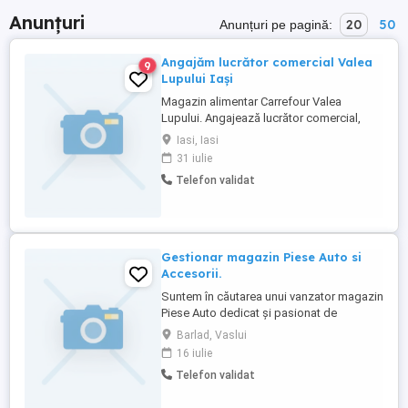
Anunțuri
20
50
Anunțuri pe pagină:
Angajăm lucrător comercial Valea
9
Lupului Iași
Magazin alimentar Carrefour Valea
Lupului. Angajează lucrător comercial,
program de lucru 8 ore pe zi, 2 zile libere
Iasi, Iasi
pe săptămână, detalii la telefon.
31 iulie
Telefon validat
Gestionar magazin Piese Auto si
Accesorii.
Suntem în căutarea unui vanzator magazin
Piese Auto dedicat și pasionat de
domeniul auto. Căutăm o persoană
Barlad, Vaslui
responsabilă, bine organizată și
16 iulie
comunicativă, capabilă să gestioneze
Telefon validat
eficient relațiile cu clienții și stocurile.
Candidatul ideal este echilibrat, flexibil,