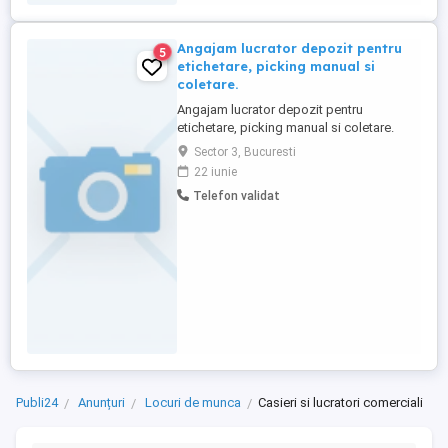
rezistent la stres și are cunoștințe ...
Angajam lucrator depozit pentru
5
etichetare, picking manual si
coletare.
Angajam lucrator depozit pentru
etichetare, picking manual si coletare.
Calificari si cerinte : - Studii necesare :
Sector 3, Bucuresti
studii generale finalizate (minim diploma
22 iunie
BAC), experienta in activitati similare. -
Telefon validat
Calitati personale : aptitudine de invatare
rapida, capacitate de concentrare,
aptitudini de comunicare, ...
Publi24
Anunțuri
Locuri de munca
Casieri si lucratori comerciali