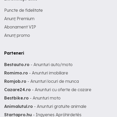
Puncte de fidelitate
Anunț Premium
Abonament VIP
Anunț promo
Parteneri
Bestauto.ro
- Anunturi auto/moto
Romimo.ro
- Anunturi imobiliare
Romjob.ro
- Anunturi locuri de munca
Cazare24.ro
- Anunturi cu oferte de cazare
Bestbike.ro
- Anunturi moto
Animalutul.ro
- Anunturi gratuite animale
Startapro.hu
- Ingyenes Apróhirdetés