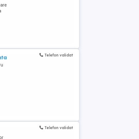
zare
a
Telefon validat
nta
ru
Telefon validat
or