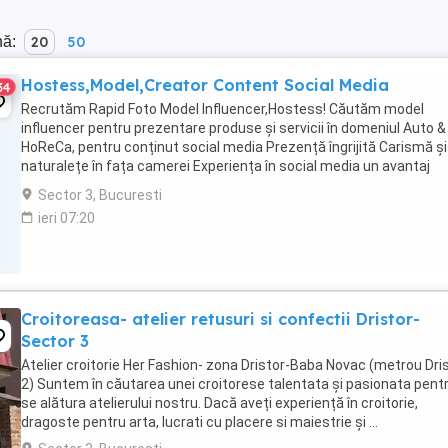
nă:
20
50
Hostess,Model,Creator Content Social Media
34
Recrutăm Rapid Foto Model Influencer,Hostess! Căutăm model
influencer pentru prezentare produse și servicii în domeniul Auto &
HoReCa, pentru conținut social media Prezență îngrijită Carismă și
naturalețe în fața camerei Experiența în social media un avantaj
Colaborare plătită Posibilitate ...
Sector 3, Bucuresti
ieri 07:20
Croitoreasa- atelier retusuri si confectii Dristor-
Sector 3
Atelier croitorie Her Fashion- zona Dristor-Baba Novac (metrou Dri
2) Suntem în căutarea unei croitorese talentata și pasionata pent
se alătura atelierului nostru. Dacă aveți experiență în croitorie,
dragoste pentru arta, lucrati cu placere si maiestrie și ...