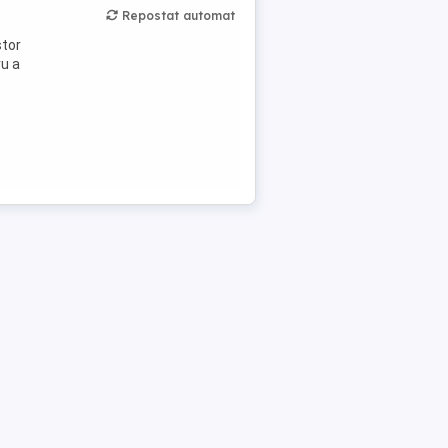
Repostat automat
stor
ru a