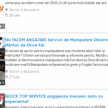
urma unui accident rutier din 2023, în UK (este însă mobilă, dar are
probleme de memorie și de ...
Sector 3, Bucuresti
28 iulie
1
NU FACEM ANGAJARI Servicii de Manipulare Obiecte
Mărfuri de Orice Fel
Ai nevoie de ajutor pentru manipularea sau mutarea obiectelor și
mărfurilor? Oferim servicii profesionale și eficiente pentru: Mutări 
mobilier și electrocasnice manipulare mărfuri diverse Descărcare ș
încărcare marfă Manipulare echipamente grele și fragile Servicii p
firme ...
Sector 3, Bucuresti
27 iulie
5
QUICK TOP SERVICE angajeaza mecanic auto cu
4
experienta!!
Angajam urgent mecanic auto cu experienta multimarca.OFERIM: