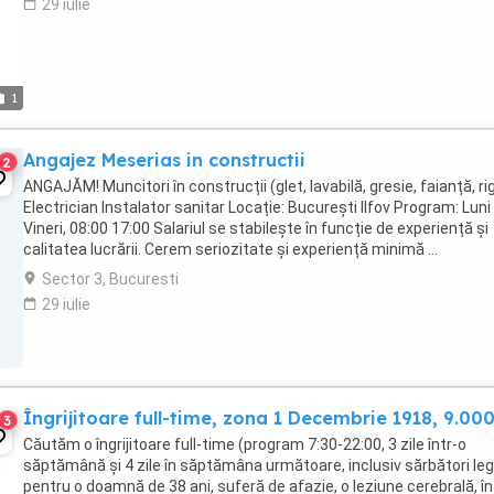
29 iulie
1
Angajez Meserias in constructii
2
ANGAJĂM! Muncitori în construcții (glet, lavabilă, gresie, faianță, ri
Electrician Instalator sanitar Locație: București Ilfov Program: Luni
Vineri, 08:00 17:00 Salariul se stabilește în funcție de experiență și
calitatea lucrării. Cerem seriozitate și experiență minimă ...
Sector 3, Bucuresti
29 iulie
Îngrijitoare full-time, zona 1 Decembrie 1918, 9.000
3
Căutăm o îngrijitoare full-time (program 7:30-22:00, 3 zile într-o
săptămână și 4 zile în săptămâna următoare, inclusiv sărbători leg
pentru o doamnă de 38 ani, suferă de afazie, o leziune cerebrală, în