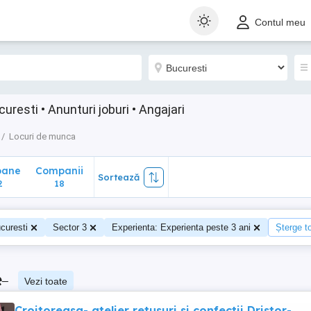
ane
Companii
Sortează
Contul meu
18
resti • Anunturi joburi • Angajari
Locuri de munca
oane
Companii
Sortează
2
18
curesti
Sector 3
Experienta: Experienta peste 3 ani
Șterge to
e
–
Vezi toate
Croitoreasa- atelier retusuri si confectii Dristor-