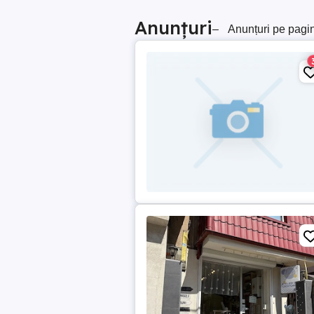
Anunțuri
–
Anunțuri pe pagi