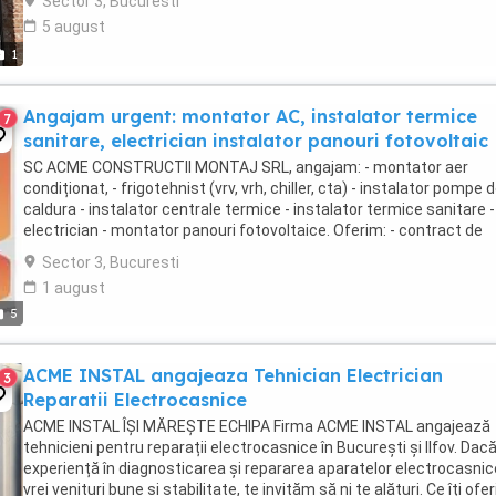
Sector 3, Bucuresti
5 august
1
Angajam urgent: montator AC, instalator termice
7
sanitare, electrician instalator panouri fotovoltaic
SC ACME CONSTRUCTII MONTAJ SRL, angajam: - montator aer
condiționat, - frigotehnist (vrv, vrh, chiller, cta) - instalator pompe 
caldura - instalator centrale termice - instalator termice sanitare -
electrician - montator panouri fotovoltaice. Oferim: - contract de
munca perioada nedeterminata - ...
Sector 3, Bucuresti
1 august
5
ACME INSTAL angajeaza Tehnician Electrician
3
Reparatii Electrocasnice
ACME INSTAL ÎȘI MĂREȘTE ECHIPA Firma ACME INSTAL angajează
tehnicieni pentru reparații electrocasnice în București și Ilfov. Dacă
experiență în diagnosticarea și repararea aparatelor electrocasnic
vrei venituri bune și stabilitate, te invităm să ni te alături. Ce îți ofe