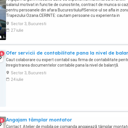
salariul motivat in functie de cunostinte, contract de munca si ca
pentru persoanele din afara Bucurestiului!!Service-ul se afla in zon
Trapezului Ozana.CERINTE: cautam persoane cu experienta in
domeniul auto, persoane serioase si responsabile ...
Sector 3, Bucuresti
27 iulie
1
Ofer servicii de contabilitate pana la nivel de bala
6
Caut colaborare cu expert contabil sau firma de contabilitate pent
înregistrarea documentelor contabile pana la nivel de balanță.
Sector 3, Bucuresti
24 iulie
Angajam tâmplar montator
8
Contact: Atelier de mobila pe comanda angajează tâmplar montat