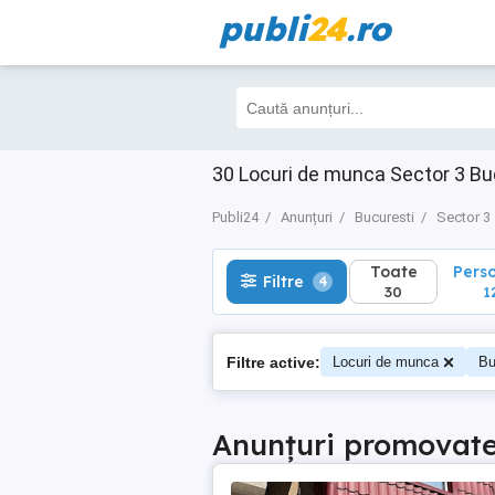
publi
24
.ro
Toate
Perso
Filtre
4
30
12
30 Locuri de munca Sector 3 Bucu
Publi24
Anunțuri
Bucuresti
Sector 3
Toate
Pers
Filtre
4
30
1
Filtre active:
Locuri de munca
Bu
Anunțuri promovat