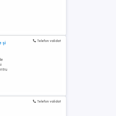
Telefon validat
 și
de
i
entru
Telefon validat