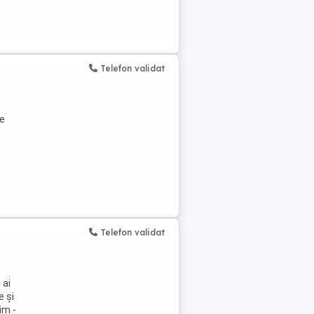
Telefon validat
de
Telefon validat
 ai
e și
rim -