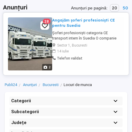
Anunțuri
20
50
Anunțuri pe pagină:
Angajăm șoferi profesioniști CE
28
pentru Suedia
Șoferi profesioniști categoria CE
transport intern în Suedia O companie
suedeză de transport, bine stabilită, cu
Sector 1, Bucuresti
sediul în Malmö, caută șoferi de camion
14 iulie
experimentați, responsabili și
Telefon validat
profesioniști, cu permis categoria CE,
pentru transport de marfă generală pe
2
teritoriul Suediei. Lucrăm cu camioane ...
Publi24
Anunțuri
Bucuresti
Locuri de munca
Categorii
Subcategorii
Județe