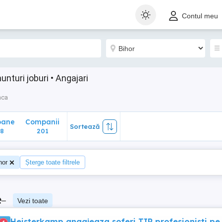
ane
Companii
Sortează
Contul meu
201
nturi joburi • Angajari
nca
oane
Companii
Sortează
8
201
hor
Șterge toate filtrele
e
–
Vezi toate
Heisterkamp angajeaza soferi TIR profesionisti pe