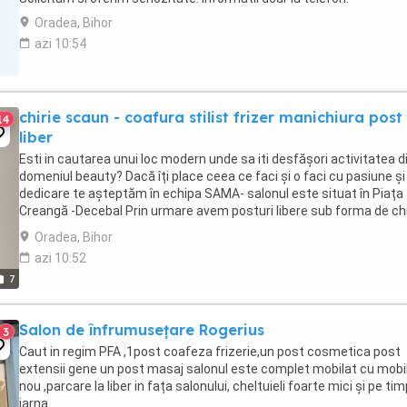
Oradea, Bihor
azi 10:54
chirie scaun - coafura stilist frizer manichiura post
14
liber
Esti in cautarea unui loc modern unde sa iti desfășori activitatea d
domeniul beauty? Dacă îți place ceea ce faci și o faci cu pasiune și
dedicare te așteptăm în echipa SAMA- salonul este situat în Piața
Creangă -Decebal Prin urmare avem posturi libere sub forma de chi
pe scaun după cum urmează: ...
Oradea, Bihor
azi 10:52
7
Salon de înfrumusețare Rogerius
3
Caut in regim PFA ,1post coafeza frizerie,un post cosmetica post
extensii gene un post masaj salonul este complet mobilat cu mobil
nou ,parcare la liber in fața salonului, cheltuieli foarte mici și pe ti
iarna