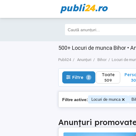
publi
24
.ro
Toate
Perso
Filtre
2
509
308
500+ Locuri de munca Bihor • Anu
Publi24
Anunțuri
Bihor
Locuri de mu
Toate
Pers
Filtre
2
509
30
Filtre active:
Locuri de munca
Bi
Anunțuri promovat