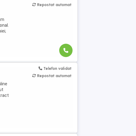
Repostat automat
,
jăm
onal.
iei;
Telefon validat
Repostat automat
line
ut
tract