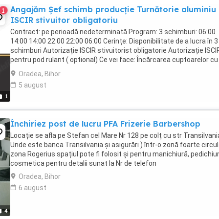
Angajăm Șef schimb producție Turnătorie aluminiu 
1
ISCIR stivuitor obligatoriu
Contract: pe perioadă nedeterminată Program: 3 schimburi: 06:00
14:00 14:00 22:00 22:00 06:00 Cerințe: Disponibilitate de a lucra în 3
schimburi Autorizație ISCIR stivuitorist obligatorie Autorizație ISCI
pentru pod rulant ( optional) Ce vei face: Încărcarea cuptoarelor cu 
de aluminiu, ...
Oradea, Bihor
5 august
1
Închiriez post de lucru PFA Frizerie Barbershop
Locație se afla pe Stefan cel Mare Nr 128 pe colț cu str Transilvani
Unde este banca Transilvania și asigurări ) într-o zonă foarte circu
zona Rogerius spațiul pote fi folosit și pentru manichiură, pedichiur
cosmetica pentru detalii sunat la Nr de telefon
Oradea, Bihor
6 august
4