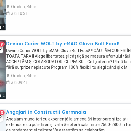
Oradea, Bihor
azi 10:31
1
Devino Curier WOLT by eMAG Glovo Bolt Food!
28
Devino Curier WOLT by eMAG Glovo Bolt Food! !! CĂUTĂM CURIERI ÎN
TOATĂ ȚARA !! Alege libertatea și câștigă pe măsura efortului tău!
ACCEPTĂM ȘI COLABORATORI CU PFA SRL! Ce îți oferim? Plată la t
fără surprize neplăcute Program 100% flexibil tu alegi când și cât
lucrezi Caștiguri ...
Oradea, Bihor
azi 09:41
1
Angajari in Constructii Germnaia
3
Angajam muncitori cu experiență la amenajări interioare și izolații
exterioare cu polistiren și vata.Se oferă salar intre 2500-2800 in fu
de randament și calitate,Va așteptăm să colaborăm!