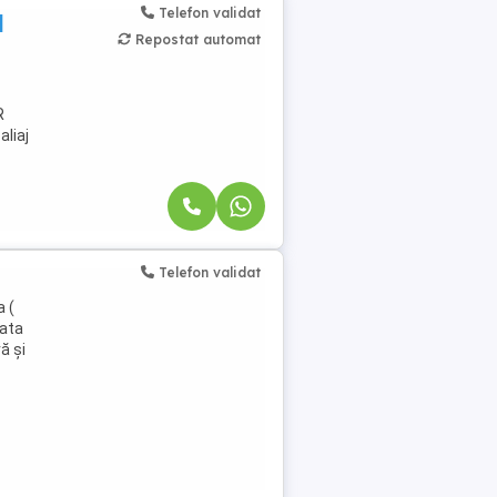
Telefon validat
|
Repostat automat
R
aliaj
Telefon validat
a (
lata
ă și