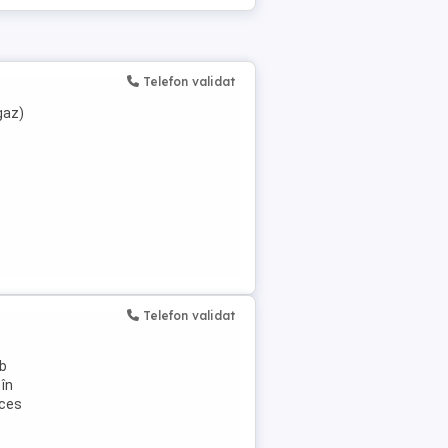
Telefon validat
gaz)
Telefon validat
mb
 în
cces