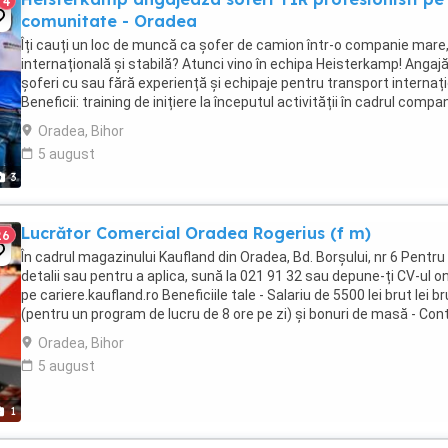
4
comunitate - Oradea
Îți cauți un loc de muncă ca șofer de camion într-o companie mare
internațională și stabilă? Atunci vino în echipa Heisterkamp! Anga
șoferi cu sau fără experiență și echipaje pentru transport internați
Beneficii: training de inițiere la începutul activității în cadrul compan
training ...
Oradea, Bihor
5 august
3
Lucrător Comercial Oradea Rogerius (f m)
26
În cadrul magazinului Kaufland din Oradea, Bd. Borşului, nr 6 Pentru
detalii sau pentru a aplica, sună la 021 91 32 sau depune-ți CV-ul on
pe cariere.kaufland.ro Beneficiile tale - Salariu de 5500 lei brut lei br
(pentru un program de lucru de 8 ore pe zi) și bonuri de masă - Con
de muncă ...
Oradea, Bihor
5 august
1