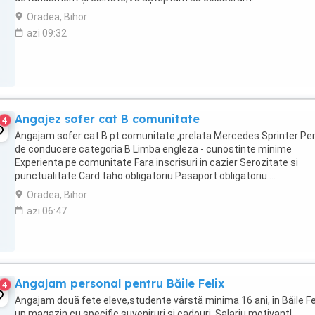
Oradea, Bihor
azi 09:32
Angajez sofer cat B comunitate
4
Angajam sofer cat B pt comunitate ,prelata Mercedes Sprinter Pe
de conducere categoria B Limba engleza - cunostinte minime
Experienta pe comunitate Fara inscrisuri in cazier Serozitate si
punctualitate Card taho obligatoriu Pasaport obligatoriu ...
Oradea, Bihor
azi 06:47
Angajam personal pentru Băile Felix
4
Angajam două fete eleve,studente vârstă minima 16 ani, în Băile Fel
un magazin cu specific suveniruri și cadouri. Salariu motivant!