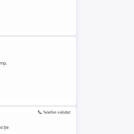
imp,
Telefon validat
ncție