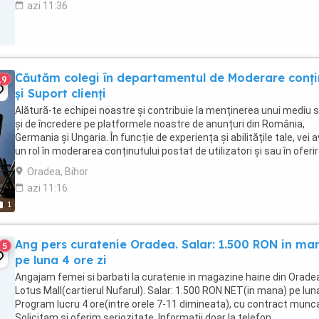
azi 11:36
Căutăm colegi în departamentul de Moderare conți
19
și Suport clienți
Alătură-te echipei noastre și contribuie la menținerea unui mediu s
și de încredere pe platformele noastre de anunțuri din România,
Germania și Ungaria. În funcție de experiența și abilitățile tale, vei 
un rol în moderarea conținutului postat de utilizatori și sau în oferi
de suport clienților ...
Oradea, Bihor
azi 11:16
1
Ang pers curatenie Oradea. Salar: 1.500 RON in ma
5
pe luna 4 ore zi
Angajam femei si barbati la curatenie in magazine haine din Oradea
Lotus Mall(cartierul Nufarul). Salar: 1.500 RON NET(in mana) pe lun
Program lucru 4 ore(intre orele 7-11 dimineata), cu contract munc
Solicitam si oferim seriozitate. Informatii doar la telefon.