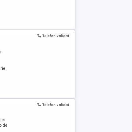
Telefon validat
in
rie
Telefon validat
ier
mp de