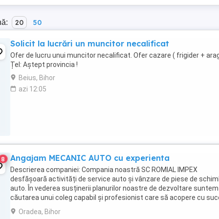
nă:
20
50
Solicit la lucrări un muncitor necalificat
Ofer de lucru unui muncitor necalificat. Ofer cazare ( frigider + ara
Țel: Aștept provincia !
Beius, Bihor
azi 12:05
Angajam MECANIC AUTO cu experienta
8
Descrierea companiei: Compania noastră SC ROMIAL IMPEX
desfășoară activități de service auto și vânzare de piese de schi
auto. În vederea susținerii planurilor noastre de dezvoltare suntem
căutarea unui coleg capabil și profesionist care să acopere cu su
responsabilitățile poziției de Mecanic ...
Oradea, Bihor