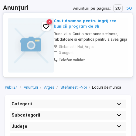
Anunțuri
20
50
Anunțuri pe pagină:
Caut doamna pentru ingrijirea
3
bunicii program de 8h
Buna ziua! Caut o persoana serioasa,
rabdatoare si empatica pentru a avea grija
de bunica mea cat timp sunt la munca,
Stefanestii-Noi, Arges
este bolnava de Alzheimer numai
3 august
comunica este foarte linistita.
Telefon validat
RESPONSABIITATI : Program de 8 h
schimbul 1 si schimbul 2. Administrarea
medicamentelor conform programului
prescris. Servirea ...
Publi24
Anunțuri
Arges
Stefanestii-Noi
Locuri de munca
Categorii
Subcategorii
Județe