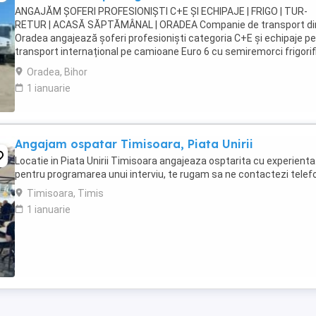
ANGAJĂM ȘOFERI PROFESIONIȘTI C+E ȘI ECHIPAJE | FRIGO | TUR-
RETUR | ACASĂ SĂPTĂMÂNAL | ORADEA Companie de transport di
Oradea angajează șoferi profesioniști categoria C+E și echipaje p
transport internațional pe camioane Euro 6 cu semiremorci frigorif
Căutăm persoane serioase, responsabile ...
Oradea, Bihor
1 ianuarie
Angajam ospatar Timisoara, Piata Unirii
Locatie in Piata Unirii Timisoara angajeaza osptarita cu experienta
pentru programarea unui interviu, te rugam sa ne contactezi telef
Timisoara, Timis
1 ianuarie