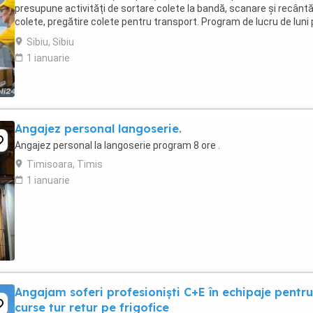
presupune activități de sortare colete la bandă, scanare și recântă
colete, pregătire colete pentru transport. Program de lucru de luni
vineri, de la 22.30 ...
Sibiu, Sibiu
1 ianuarie
Angajez personal langoserie.
Angajez personal la langoserie program 8 ore .
Timisoara, Timis
1 ianuarie
Angajam soferi profesioniști C+E în echipaje pentru
curse tur retur pe frigofice