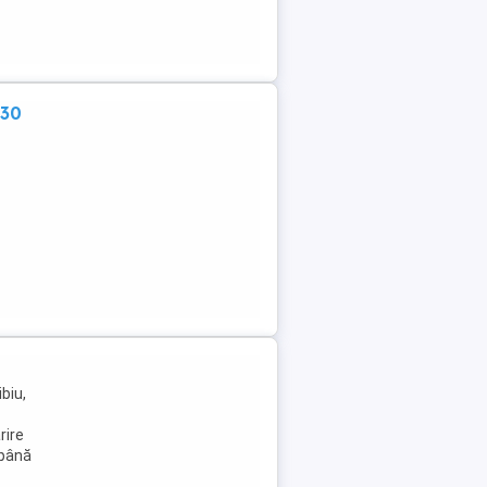
:30
biu,
rire
 până