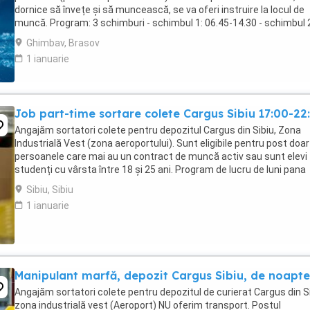
dornice să învețe și să muncească, se va oferi instruire la locul de
muncă. Program: 3 schimburi - schimbul 1: 06.45-14.30 - schimbul 
14.30-22.30 - schimbul 3: 22.30-6:30 ...
Ghimbav, Brasov
1 ianuarie
Job part-time sortare colete Cargus Sibiu 17:00-22
Angajăm sortatori colete pentru depozitul Cargus din Sibiu, Zona
Industrială Vest (zona aeroportului). Sunt eligibile pentru post doar
persoanele care mai au un contract de muncă activ sau sunt elevi
studenți cu vârsta între 18 și 25 ani. Program de lucru de luni pana
vineri, part-time 5 ore in intervalul ...
Sibiu, Sibiu
1 ianuarie
Manipulant marfă, depozit Cargus Sibiu, de noapte
Angajăm sortatori colete pentru depozitul de curierat Cargus din Si
zona industrială vest (Aeroport) NU oferim transport. Postul