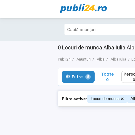
publi
24
.ro
Toate
Perso
Filtre
5
0
0
0 Locuri de munca Alba Iulia Alba
Publi24
Anunțuri
Alba
Alba Iulia
L
Toate
Pers
Filtre
5
0
Filtre active:
Locuri de munca
Al