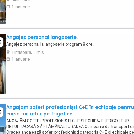
Sibiu, Sibiu
1 ianuarie
Angajez personal langoserie.
Angajez personal la langoserie program 8 ore .
Timisoara, Timis
1 ianuarie
Angajam soferi profesioniști C+E în echipaje pentru
curse tur retur pe frigofice
ANGAJĂM ȘOFERI PROFESIONIȘTI C+E ȘI ECHIPAJE | FRIGO | TUR-
RETUR | ACASĂ SĂPTĂMÂNAL | ORADEA Companie de transport di
Oradea angajează șoferi profesioniști categoria C+E și echipaje p