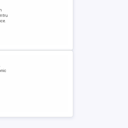
n
entru
ice.
.
onic