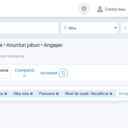
ane
Companii
Sortează
Contul meu
0
 • Anunturi joburi • Angajari
ocuri de munca
oane
Companii
Sortează
0
0
ba
Alba Iulia
Persoane
Nivel de studii: Necalificat
Șterge