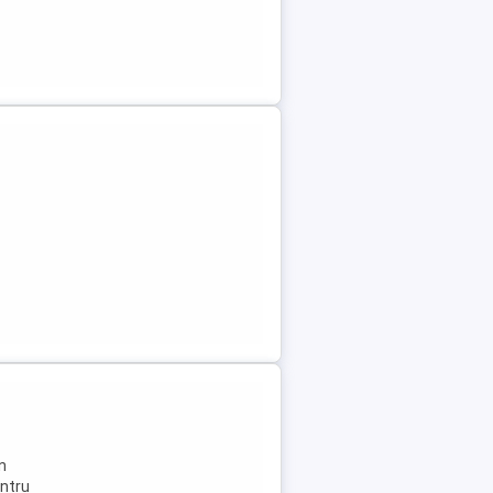
n
entru