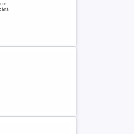
rire
 până