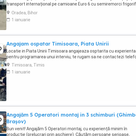
transport internațional pe camioane Euro 6 cu semiremorci frigorif
Căutăm persoane serioase, responsabile ...
Oradea, Bihor
1 ianuarie
Angajam ospatar Timisoara, Piata Unirii
Locatie in Piata Unirii Timisoara angajeaza osptarita cu experienta
pentru programarea unui interviu, te rugam sa ne contactezi telef
Timisoara, Timis
1 ianuarie
Angajăm 5 Operatori montaj in 3 schimburi (Ghimb
Brașov)
Bun venit! Angajăm 5 Operatori montaj, cu experiență minim în
productie (prelucrari prin aschiere). Căutăm persoane serioase,