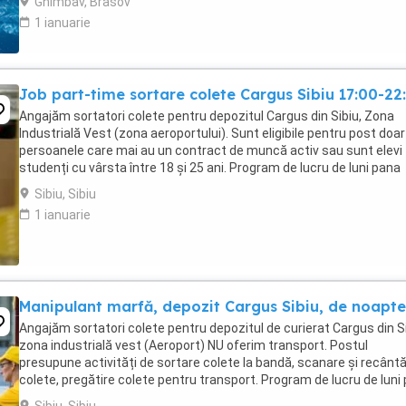
Ghimbav, Brasov
1 ianuarie
Job part-time sortare colete Cargus Sibiu 17:00-22
Angajăm sortatori colete pentru depozitul Cargus din Sibiu, Zona
Industrială Vest (zona aeroportului). Sunt eligibile pentru post doar
persoanele care mai au un contract de muncă activ sau sunt elevi
studenți cu vârsta între 18 și 25 ani. Program de lucru de luni pana
vineri, part-time 5 ore in intervalul ...
Sibiu, Sibiu
1 ianuarie
Manipulant marfă, depozit Cargus Sibiu, de noapte
Angajăm sortatori colete pentru depozitul de curierat Cargus din Si
zona industrială vest (Aeroport) NU oferim transport. Postul
presupune activități de sortare colete la bandă, scanare și recântă
colete, pregătire colete pentru transport. Program de lucru de luni
vineri, de la 22.30 ...