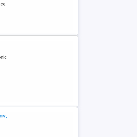
ice.
.
onic
av,