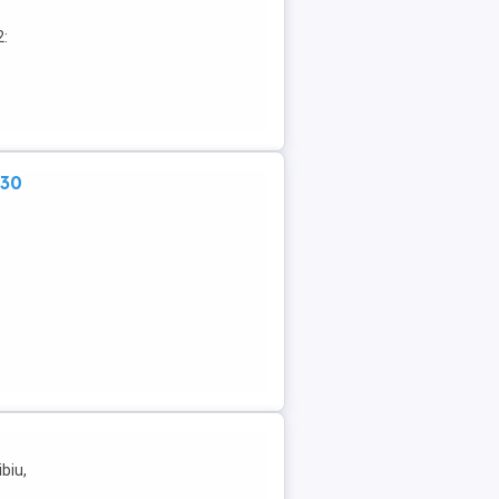
2:
:30
biu,