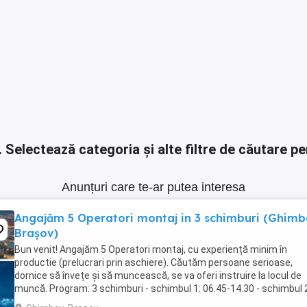
.
Selectează categoria și alte filtre de căutare pe
Anunțuri care te-ar putea interesa
Angajăm 5 Operatori montaj in 3 schimburi (Ghimb
Brașov)
Bun venit! Angajăm 5 Operatori montaj, cu experiență minim în
productie (prelucrari prin aschiere). Căutăm persoane serioase,
dornice să învețe și să muncească, se va oferi instruire la locul de
muncă. Program: 3 schimburi - schimbul 1: 06.45-14.30 - schimbul 
14.30-22.30 - schimbul 3: 22.30-6:30 ...