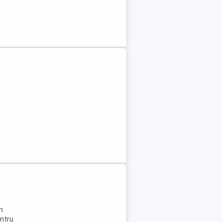
n
entru