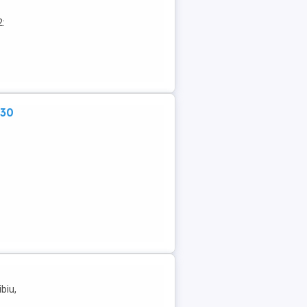
2:
:30
biu,