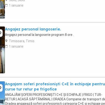
Sibiu, Sibiu
1 ianuarie
Angajez personal langoserie.
Angajez personal la langoserie program 8 ore .
Timisoara, Timis
1 ianuarie
Angajam soferi profesioniști C+E în echipaje pentru
curse tur retur pe frigofice
ANGAJĂM ȘOFERI PROFESIONIȘTI C+E ȘI ECHIPAJE | FRIGO | TUR-
RETUR | ACASĂ SĂPTĂMÂNAL | ORADEA Companie de transport di
Oradea angajează șoferi profesioniști categoria C+E și echipaje p