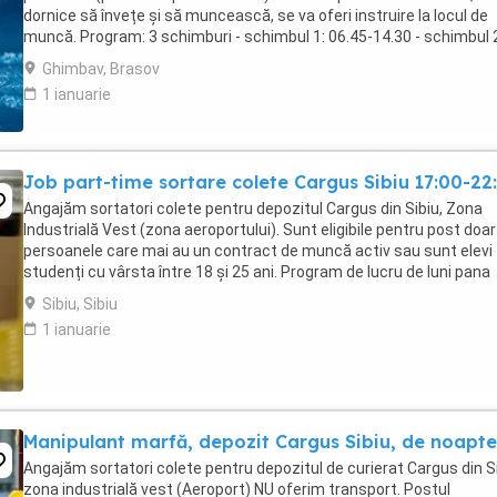
dornice să învețe și să muncească, se va oferi instruire la locul de
muncă. Program: 3 schimburi - schimbul 1: 06.45-14.30 - schimbul 
14.30-22.30 - schimbul 3: 22.30-6:30 ...
Ghimbav, Brasov
1 ianuarie
Job part-time sortare colete Cargus Sibiu 17:00-22
Angajăm sortatori colete pentru depozitul Cargus din Sibiu, Zona
Industrială Vest (zona aeroportului). Sunt eligibile pentru post doar
persoanele care mai au un contract de muncă activ sau sunt elevi
studenți cu vârsta între 18 și 25 ani. Program de lucru de luni pana
vineri, part-time 5 ore in intervalul ...
Sibiu, Sibiu
1 ianuarie
Manipulant marfă, depozit Cargus Sibiu, de noapte
Angajăm sortatori colete pentru depozitul de curierat Cargus din Si
zona industrială vest (Aeroport) NU oferim transport. Postul