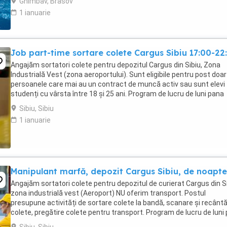
Ghimbav, Brasov
1 ianuarie
Job part-time sortare colete Cargus Sibiu 17:00-22
Angajăm sortatori colete pentru depozitul Cargus din Sibiu, Zona
Industrială Vest (zona aeroportului). Sunt eligibile pentru post doar
persoanele care mai au un contract de muncă activ sau sunt elevi
studenți cu vârsta între 18 și 25 ani. Program de lucru de luni pana
vineri, part-time 5 ore in intervalul ...
Sibiu, Sibiu
1 ianuarie
Manipulant marfă, depozit Cargus Sibiu, de noapte
Angajăm sortatori colete pentru depozitul de curierat Cargus din Si
zona industrială vest (Aeroport) NU oferim transport. Postul
presupune activități de sortare colete la bandă, scanare și recântă
colete, pregătire colete pentru transport. Program de lucru de luni
vineri, de la 22.30 ...