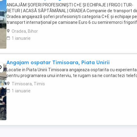
ANGAJĂM ȘOFERI PROFESIONIȘTI C+E ȘI ECHIPAJE | FRIGO | TUR-
RETUR | ACASĂ SĂPTĂMÂNAL | ORADEA Companie de transport di
Oradea angajează șoferi profesioniști categoria C+E și echipaje p
transport internațional pe camioane Euro 6 cu semiremorci frigorif
Căutăm persoane serioase, responsabile ...
Oradea, Bihor
1 ianuarie
Angajam ospatar Timisoara, Piata Unirii
Locatie in Piata Unirii Timisoara angajeaza osptarita cu experienta
pentru programarea unui interviu, te rugam sa ne contactezi telef
Timisoara, Timis
1 ianuarie