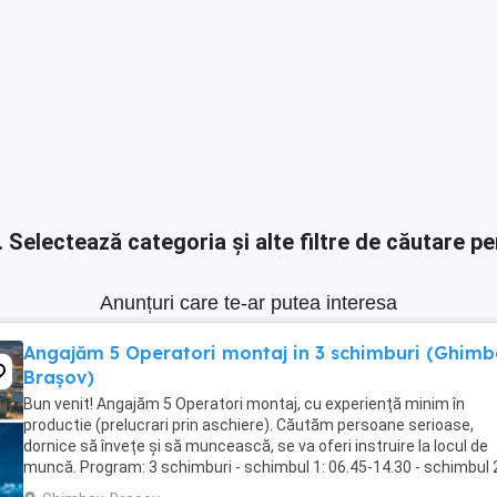
.
Selectează categoria și alte filtre de căutare pe
Anunțuri care te-ar putea interesa
Angajăm 5 Operatori montaj in 3 schimburi (Ghimb
Brașov)
Bun venit! Angajăm 5 Operatori montaj, cu experiență minim în
productie (prelucrari prin aschiere). Căutăm persoane serioase,
dornice să învețe și să muncească, se va oferi instruire la locul de
muncă. Program: 3 schimburi - schimbul 1: 06.45-14.30 - schimbul 
14.30-22.30 - schimbul 3: 22.30-6:30 ...