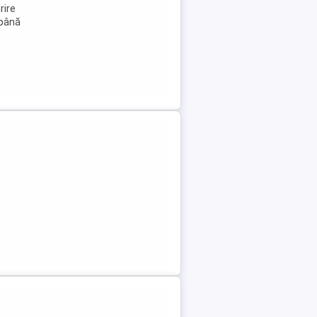
rire
 până