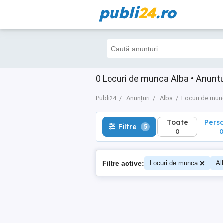
publi
24
.ro
Toate
Perso
Filtre
5
0
0
0 Locuri de munca Alba • Anuntur
Publi24
Anunțuri
Alba
Locuri de mun
Toate
Pers
Filtre
5
0
Filtre active:
Locuri de munca
Al