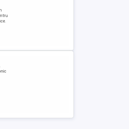
n
entru
ice.
.
onic