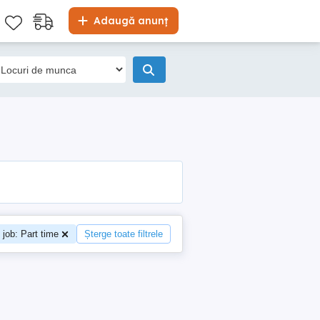
Adaugă anunț
 job: Part time
Șterge toate filtrele