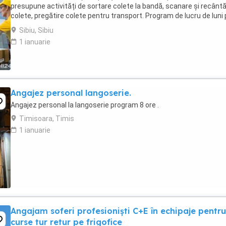
presupune activități de sortare colete la bandă, scanare și recântă
colete, pregătire colete pentru transport. Program de lucru de luni
vineri, de la 22.30 ...
Sibiu, Sibiu
1 ianuarie
Angajez personal langoserie.
Angajez personal la langoserie program 8 ore .
Timisoara, Timis
1 ianuarie
Angajam soferi profesioniști C+E în echipaje pentru
curse tur retur pe frigofice