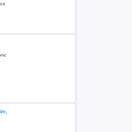
ice.
.
onic
av,