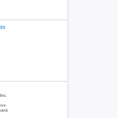
:30
biu,
rire
 până