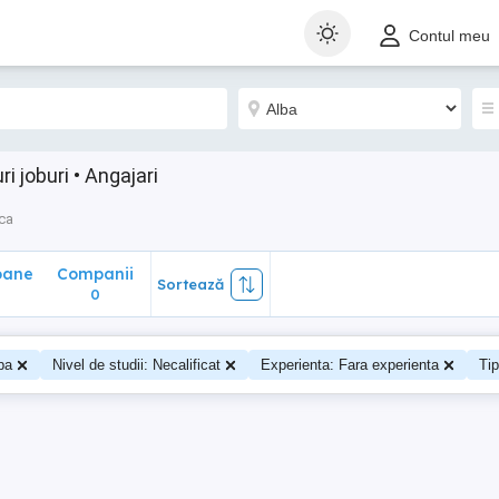
ane
Companii
Sortează
Contul meu
0
i joburi • Angajari
ca
oane
Companii
Sortează
0
0
ba
Nivel de studii: Necalificat
Experienta: Fara experienta
Tip