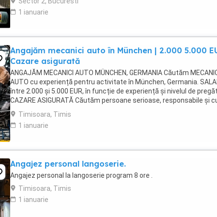
Sector 2, Bucuresti
1 ianuarie
Angajăm mecanici auto în München | 2.000 5.000 EU
Cazare asigurată
ANGAJĂM MECANICI AUTO MÜNCHEN, GERMANIA Căutăm MECANIC
AUTO cu experiență pentru activitate în München, Germania. SALA
între 2.000 și 5.000 EUR, în funcție de experiență și nivelul de pregăt
CAZARE ASIGURATĂ Căutăm persoane serioase, responsabile și c
experiență în domeniul mecanicii ...
Timisoara, Timis
1 ianuarie
Angajez personal langoserie.
Angajez personal la langoserie program 8 ore .
Timisoara, Timis
1 ianuarie