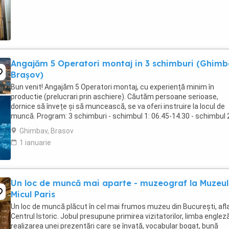
Angajăm 5 Operatori montaj in 3 schimburi (Ghimb
Brașov)
Bun venit! Angajăm 5 Operatori montaj, cu experiență minim în
productie (prelucrari prin aschiere). Căutăm persoane serioase,
dornice să învețe și să muncească, se va oferi instruire la locul de
muncă. Program: 3 schimburi - schimbul 1: 06.45-14.30 - schimbul 
14.30-22.30 - schimbul 3: 22.30-6:30 ...
Ghimbav, Brasov
1 ianuarie
Un loc de muncă mai aparte - muzeograf la Muzeul
Micul Paris
Un loc de muncă plăcut în cel mai frumos muzeu din București, afla
Centrul Istoric. Jobul presupune primirea vizitatorilor, limba engleză
realizarea unei prezentări care se învață, vocabular bogat, bună