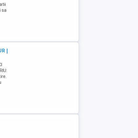
atii
i sa
R |
I
RIU:
ire.
u