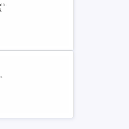
t în
,
a,