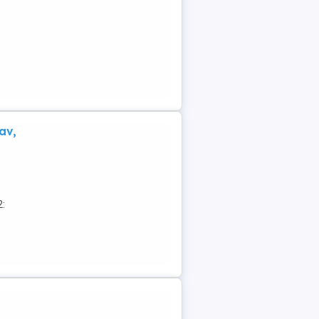
av,
2: