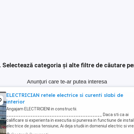
.
Selectează categoria și alte filtre de căutare pe
Anunțuri care te-ar putea interesa
ELECTRICIAN retele electrice si curenti slabi de
interior
Angajam ELECTRICIENI in constructii.
________________________________________ Daca sti ca ai
calificare si experienta in executia si punerea in functiune de instal
electrice de joasa tensiune; Ai deja studii in domeniul electric si vre
te specializezi si pe instalarea echipamentelor de comunicatii ...