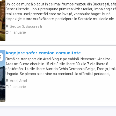
Un loc de muncă plăcut în cel mai frumos muzeu din București, afla
Centrul Istoric. Jobul presupune primirea vizitatorilor, limba engleză
realizarea unei prezentări care se învață, vocabular bogat, bună
dispoziție, stare surâzătoare, participare la Seratele muzicale ale
muzeului, interacțiune pe ...
Sector 3, Bucuresti
1 ianuarie
Angajare șofer camion comunitate
Firmă de transport din Arad Singur pe cabină. Necesar : -Analize -
Atestat Curse circuit in 15 zile 3 zile libere 30 zile 7 zile libere 8
săptămâni 14 zile libere Austria,Cehia,Germania,Belgia, Franța, Itali
Ungaria. Se pleaca si se vine cu camionul , la sfârșitul perioadei, ...
Arad, Arad
1 ianuarie