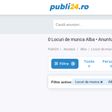
publi
24
.ro
Toate
Perso
Filtre
5
0
0
0 Locuri de munca Alba • Anuntur
Publi24
Anunțuri
Alba
Locuri de mun
Toate
Pers
Filtre
5
0
Filtre active:
Locuri de munca
Al