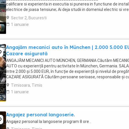
calificare si experienta in executia si punerea in functiune de instal
electrice de joasa tensiune; Ai deja studii in domeniul electric si vre
te specializezi si pe instalarea echipamentelor de comunicatii ...
Sector 2, Bucuresti
1 ianuarie
Angajăm mecanici auto în München | 2.000 5.000 EU
Cazare asigurată
ANGAJĂM MECANICI AUTO MÜNCHEN, GERMANIA Căutăm MECANIC
AUTO cu experiență pentru activitate în München, Germania. SALA
între 2.000 și 5.000 EUR, în funcție de experiență și nivelul de pregăt
CAZARE ASIGURATĂ Căutăm persoane serioase, responsabile și c
experiență în domeniul mecanicii ...
Timisoara, Timis
1 ianuarie
Angajez personal langoserie.
Angajez personal la langoserie program 8 ore .