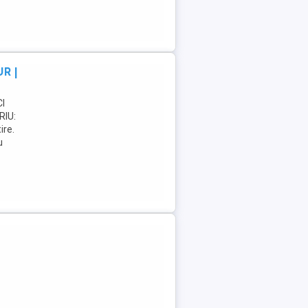
R |
I
RIU:
ire.
u