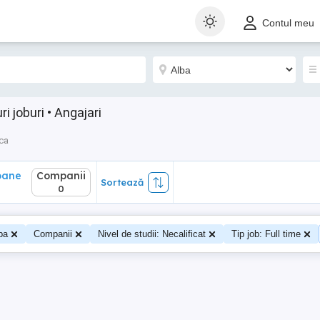
ane
Companii
Sortează
Contul meu
0
i joburi • Angajari
ca
oane
Companii
Sortează
0
0
ba
Companii
Nivel de studii: Necalificat
Tip job: Full time