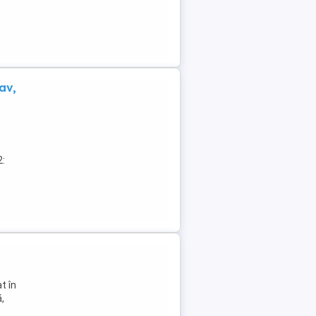
av,
2:
t în
,