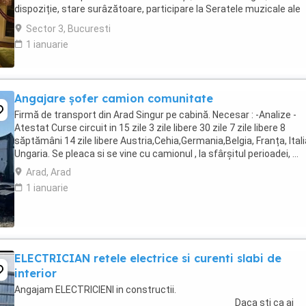
dispoziție, stare surâzătoare, participare la Seratele muzicale ale
muzeului, interacțiune pe ...
Sector 3, Bucuresti
1 ianuarie
Angajare șofer camion comunitate
Firmă de transport din Arad Singur pe cabină. Necesar : -Analize -
Atestat Curse circuit in 15 zile 3 zile libere 30 zile 7 zile libere 8
săptămâni 14 zile libere Austria,Cehia,Germania,Belgia, Franța, Itali
Ungaria. Se pleaca si se vine cu camionul , la sfârșitul perioadei, ...
Arad, Arad
1 ianuarie
ELECTRICIAN retele electrice si curenti slabi de
interior
Angajam ELECTRICIENI in constructii.
________________________________________ Daca sti ca ai