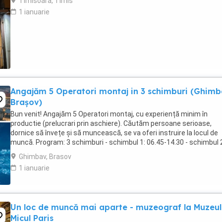
Timisoara, Timis
1 ianuarie
Angajăm 5 Operatori montaj in 3 schimburi (Ghimb
Brașov)
Bun venit! Angajăm 5 Operatori montaj, cu experiență minim în
productie (prelucrari prin aschiere). Căutăm persoane serioase,
dornice să învețe și să muncească, se va oferi instruire la locul de
muncă. Program: 3 schimburi - schimbul 1: 06.45-14.30 - schimbul 
14.30-22.30 - schimbul 3: 22.30-6:30 ...
Ghimbav, Brasov
1 ianuarie
Un loc de muncă mai aparte - muzeograf la Muzeul
Micul Paris