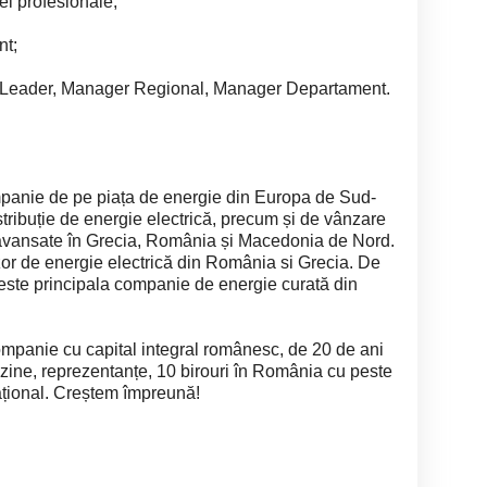
ei profesionale;
nt;
m Leader, Manager Regional, Manager Departament.
panie de pe piața de energie din Europa de Sud-
distribuție de energie electrică, precum și de vânzare
 avansate în Grecia, România și Macedonia de Nord.
zor de energie electrică din România si Grecia. De
 este principala companie de energie curată din
companie cu capital integral românesc, de 20 de ani
zine, reprezentanțe, 10 birouri în România cu peste
național. Creștem împreună!