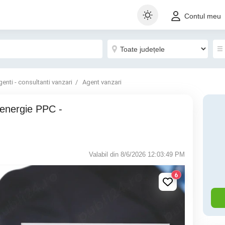
Contul meu
genti - consultanti vanzari
Agent vanzari
Valabil din 8/6/2026 12:03:49 PM
6