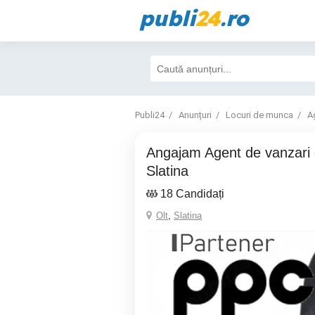
publi
24
.ro
Publi24
Anunțuri
Locuri de munca
A
Angajam Agent de vanzari energie PPC -
Slatina
18 Candidați
Olt
,
Slatina