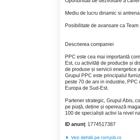
Oportunitati de dezvoltare a carier
Mediu de lucru dinamic si antrena
Posibilitate de avansare ca Tea
Descrierea companiei
PPC este cea mai importantă com
Est, cu activități de producție și 
de produse și servicii energetice
Grupul PPC este principalul furni
peste 70 de ani in industrie, PPC
Europa de Sud-Est.
Partener strategic, Grupul Abis, 
pe piață, deține și operează maga
100 de specialiști activi la nivel 
ID anunț
: 1774517387
Vezi detalii pe romjob.ro