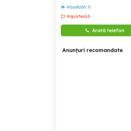
Vizualizări:
0
Raportează
Arată telefon
Anunțuri recomandate
Broker asigurari
Angajam agent imobiliar
RCA,CASCO,Calatorii,Sanatate,Medi
Slatina