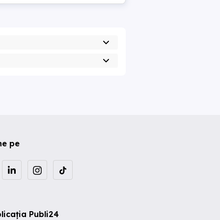
ne pe
licația Publi24