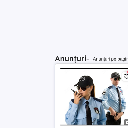
Anunțuri
–
Anunțuri pe pagi