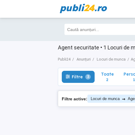
publi
24
.ro
Toate
Perso
Filtre
3
2
1
Agent securitate • 1 Locuri de
Publi24
Anunțuri
Locuri de munca
Ag
Toate
Pers
Filtre
3
2
1
→
Filtre active:
Locuri de munca
Agen