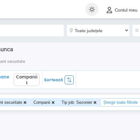
ane
Companii
Sortează
Contul meu
1
 munca
ent securitate
oane
Companii
Sortează
1
t securitate
Companii
Tip job: Sezonier
Șterge toate filtrele