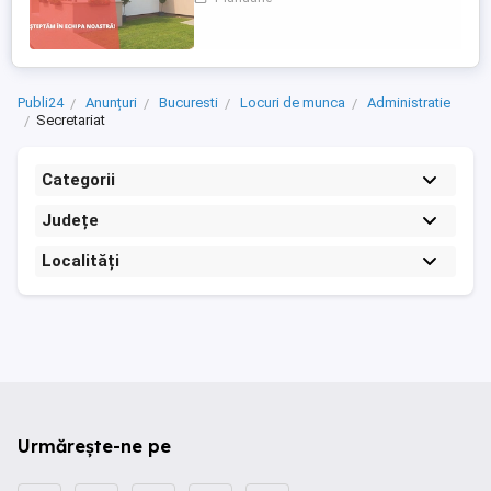
contact pentru pacienți și aparținători.
Responsabilități principale: - Gestionarea
internărilor (programări, documente,
relația cu aparținătorii) - ...
Publi24
Anunțuri
Bucuresti
Locuri de munca
Administratie
Secretariat
Categorii
Județe
Localități
Urmărește-ne pe