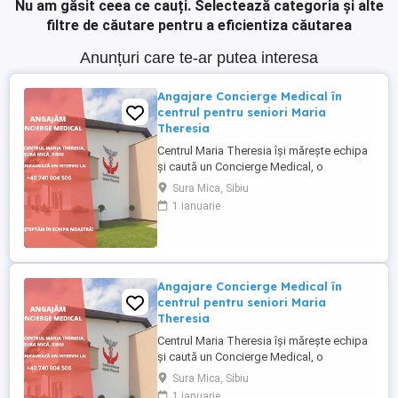
Nu am găsit ceea ce cauți.
Selectează categoria și alte
filtre de căutare pentru a eficientiza căutarea
Anunțuri care te-ar putea interesa
Angajare Concierge Medical în
centrul pentru seniori Maria
Theresia
Centrul Maria Theresia își mărește echipa
și caută un Concierge Medical, o
persoană organizată, empatică și
Sura Mica, Sibiu
comunicativă, care să fie primul punct de
1 ianuarie
contact pentru pacienți și aparținători.
Responsabilități principale: - Gestionarea
internărilor (programări, documente,
relația cu aparținătorii) - ...
Angajare Concierge Medical în
centrul pentru seniori Maria
Theresia
Centrul Maria Theresia își mărește echipa
și caută un Concierge Medical, o
persoană organizată, empatică și
Sura Mica, Sibiu
comunicativă, care să fie primul punct de
1 ianuarie