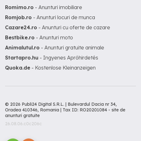
Romimo.ro
- Anunturi imobiliare
Romjob.ro
- Anunturi locuri de munca
Cazare24.ro
- Anunturi cu oferte de cazare
Bestbike.ro
- Anunturi moto
Animalutul.ro
- Anunturi gratuite animale
Startapro.hu
- Ingyenes Apróhirdetés
Quoka.de
- Kostenlose Kleinanzeigen
© 2026 Publi24 Digital S.R.L. | Bulevardul Dacia nr 34,
Oradea 410346, Romania | Tax ID: RO20201084 -
site de
anunturi gratuite
26.08.06.c0c206c