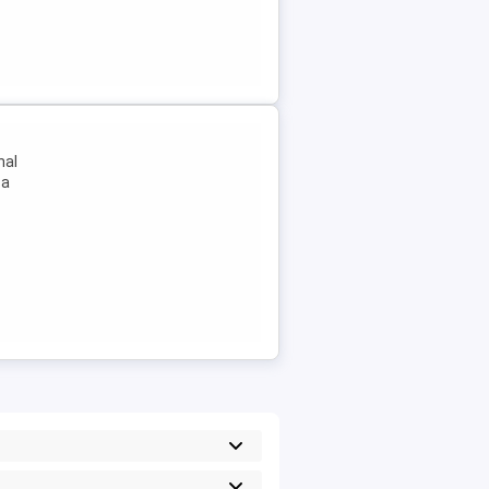
nal
za