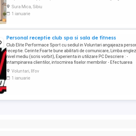
documente, relația cu aparținătorii) - ...
Sura Mica, Sibiu
1 ianuarie
Personal receptie club spa si sala de fitness
Club Elite Performace Sport cu sediul in Voluntari angajeaza perso
receptie. Cerinte:Foarte bune abilitati de comunicare, Limba engle
nivel mediu (scris vorbit), Experienta in utilizare PC Descriere : -
Intampinarea clientilor, intocmirea fiselor membrilor - Efectuarea
operatiunilor check in - ...
Voluntari, Ilfov
1 ianuarie