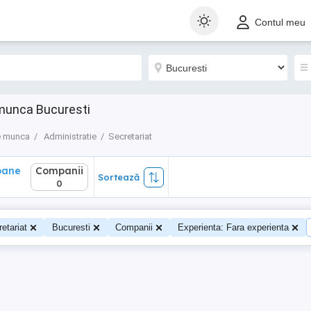
ane
Companii
Sortează
Contul meu
0
e munca Bucuresti
e munca
Administratie
Secretariat
oane
Companii
Sortează
0
0
etariat
Bucuresti
Companii
Experienta: Fara experienta