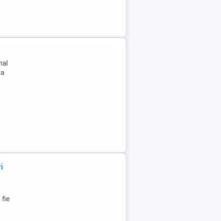
nal
za
i
 fie