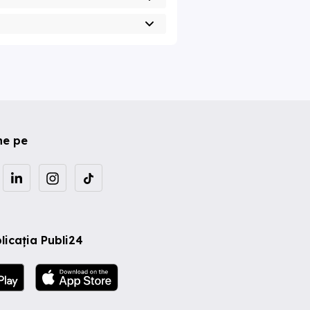
ne pe
licația Publi24