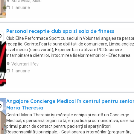
Sura Mica, Sibiu
1 ianuarie
Personal receptie club spa si sala de fitness
Club Elite Performace Sport cu sediul in Voluntari angajeaza perso
receptie. Cerinte:Foarte bune abilitati de comunicare, Limba engle
nivel mediu (scris vorbit), Experienta in utilizare PC Descriere : -
Intampinarea clientilor, intocmirea fiselor membrilor - Efectuarea
operatiunilor check in - ...
Voluntari, Ilfov
1 ianuarie
Angajare Concierge Medical în centrul pentru senior
Maria Theresia
Centrul Maria Theresia își mărește echipa și caută un Concierge
Medical, o persoană organizată, empatică și comunicativă, care să
primul punct de contact pentru pacienți și aparținători.
Responsabilități principale: - Gestionarea internărilor (programări,