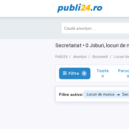
publi
24
.ro
Toate
Perso
Filtre
4
0
0
Secretariat • 0 Joburi, locuri d
Publi24
Anunțuri
Bucuresti
Locuri d
Toate
Pers
Filtre
4
0
→
Filtre active:
Locuri de munca
Secr