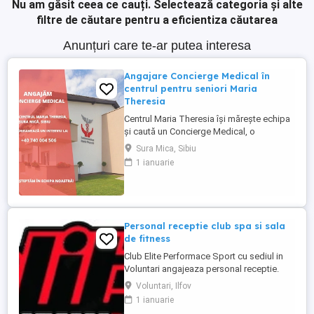
Nu am găsit ceea ce cauți.
Selectează categoria și alte
filtre de căutare pentru a eficientiza căutarea
Anunțuri care te-ar putea interesa
Angajare Concierge Medical în
centrul pentru seniori Maria
Theresia
Centrul Maria Theresia își mărește echipa
și caută un Concierge Medical, o
persoană organizată, empatică și
Sura Mica, Sibiu
comunicativă, care să fie primul punct de
1 ianuarie
contact pentru pacienți și aparținători.
Responsabilități principale: - Gestionarea
internărilor (programări, documente,
relația cu aparținătorii) - ...
Personal receptie club spa si sala
de fitness
Club Elite Performace Sport cu sediul in
Voluntari angajeaza personal receptie.
Cerinte:Foarte bune abilitati de
Voluntari, Ilfov
comunicare, Limba engleza nivel mediu
1 ianuarie
(scris vorbit), Experienta in utilizare PC