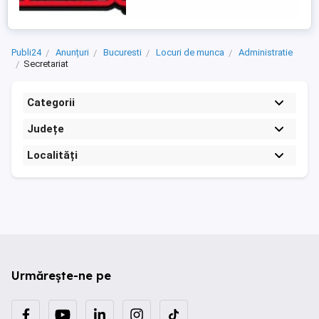
intocmirea fiselor membrilor - Efectuarea
operatiunilor check in - ...
Publi24
Anunțuri
Bucuresti
Locuri de munca
Administratie
Secretariat
Categorii
Județe
Localități
Urmărește-ne pe