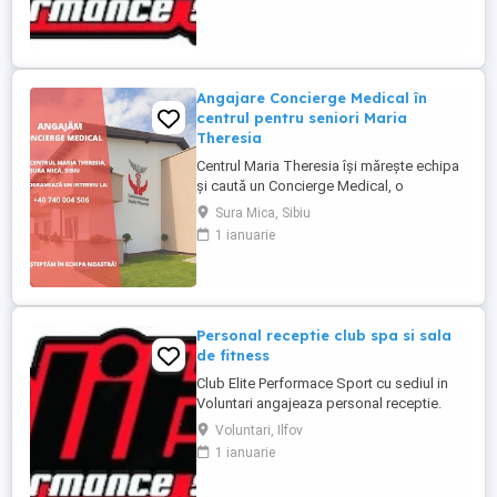
Descriere : - Intampinarea clientilor,
intocmirea fiselor membrilor - Efectuarea
operatiunilor check in - ...
Angajare Concierge Medical în
centrul pentru seniori Maria
Theresia
Centrul Maria Theresia își mărește echipa
și caută un Concierge Medical, o
persoană organizată, empatică și
Sura Mica, Sibiu
comunicativă, care să fie primul punct de
1 ianuarie
contact pentru pacienți și aparținători.
Responsabilități principale: - Gestionarea
internărilor (programări, documente,
relația cu aparținătorii) - ...
Personal receptie club spa si sala
de fitness
Club Elite Performace Sport cu sediul in
Voluntari angajeaza personal receptie.
Cerinte:Foarte bune abilitati de
Voluntari, Ilfov
comunicare, Limba engleza nivel mediu
1 ianuarie
(scris vorbit), Experienta in utilizare PC
Descriere : - Intampinarea clientilor,