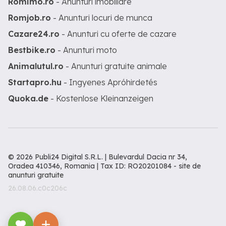
Romimo.ro
- Anunturi imobiliare
Romjob.ro
- Anunturi locuri de munca
Cazare24.ro
- Anunturi cu oferte de cazare
Bestbike.ro
- Anunturi moto
Animalutul.ro
- Anunturi gratuite animale
Startapro.hu
- Ingyenes Apróhirdetés
Quoka.de
- Kostenlose Kleinanzeigen
© 2026 Publi24 Digital S.R.L. | Bulevardul Dacia nr 34,
Oradea 410346, Romania | Tax ID: RO20201084 -
site de
anunturi gratuite
26.08.06.c0c206c