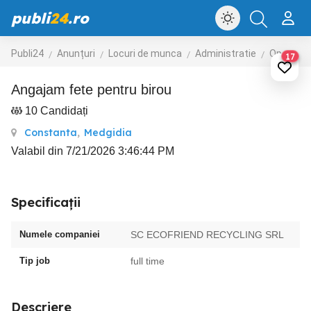
publi
24
.ro
Publi24
Anunțuri
Locuri de munca
Administratie
Operatori calculator
17
Angajam fete pentru birou
10 Candidați
Constanta
,
Medgidia
Valabil din 7/21/2026 3:46:44 PM
Specificații
Numele companiei
SC ECOFRIEND RECYCLING SRL
Tip job
full time
Descriere