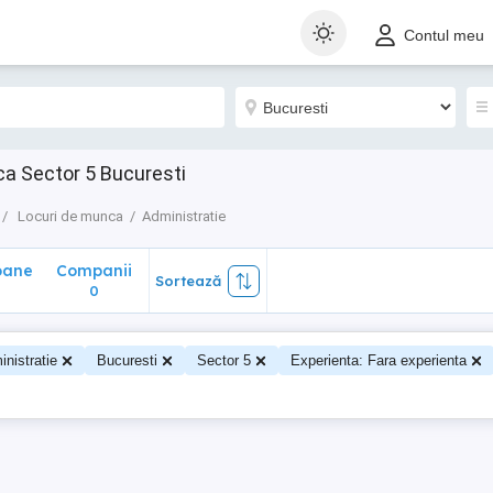
ane
Companii
Sortează
Contul meu
0
ca Sector 5 Bucuresti
Locuri de munca
Administratie
oane
Companii
Sortează
0
0
nistratie
Bucuresti
Sector 5
Experienta: Fara experienta