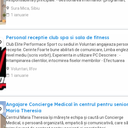
Responsabilități principale: - Gestionarea internărilor (programări,
documente, relația cu aparținătorii) - ...
Sura Mica, Sibiu
1 ianuarie
Personal receptie club spa si sala de fitness
Club Elite Performace Sport cu sediul in Voluntari angajeaza perso
receptie. Cerinte:Foarte bune abilitati de comunicare, Limba engle
nivel mediu (scris vorbit), Experienta in utilizare PC Descriere : -
Intampinarea clientilor, intocmirea fiselor membrilor - Efectuarea
operatiunilor check in - ...
Voluntari, Ilfov
1 ianuarie
Angajare Concierge Medical în centrul pentru senior
Maria Theresia
Centrul Maria Theresia își mărește echipa și caută un Concierge
Medical, o persoană organizată, empatică și comunicativă, care să