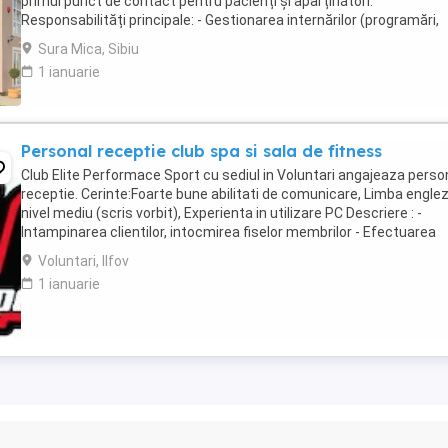
primul punct de contact pentru pacienți și aparținători.
Responsabilități principale: - Gestionarea internărilor (programări,
documente, relația cu aparținătorii) - ...
Sura Mica, Sibiu
1 ianuarie
Personal receptie club spa si sala de fitness
Club Elite Performace Sport cu sediul in Voluntari angajeaza perso
receptie. Cerinte:Foarte bune abilitati de comunicare, Limba engle
nivel mediu (scris vorbit), Experienta in utilizare PC Descriere : -
Intampinarea clientilor, intocmirea fiselor membrilor - Efectuarea
operatiunilor check in - ...
Voluntari, Ilfov
1 ianuarie