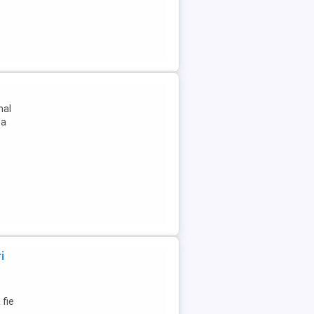
nal
za
i
 fie