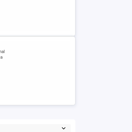
nal
za