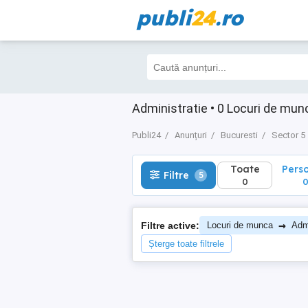
publi
24
.ro
Toate
Perso
Filtre
5
0
0
Administratie • 0 Locuri de mun
Publi24
Anunțuri
Bucuresti
Sector 5
Toate
Pers
Filtre
5
0
→
Filtre active:
Locuri de munca
Admi
Șterge toate filtrele