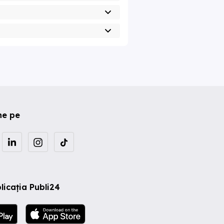
ne pe
licația Publi24