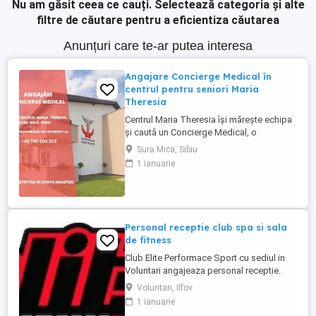
Nu am găsit ceea ce cauți.
Selectează categoria și alte
filtre de căutare pentru a eficientiza căutarea
Anunțuri care te-ar putea interesa
Angajare Concierge Medical în
centrul pentru seniori Maria
Theresia
Centrul Maria Theresia își mărește echipa
și caută un Concierge Medical, o
persoană organizată, empatică și
Sura Mica, Sibiu
comunicativă, care să fie primul punct de
1 ianuarie
contact pentru pacienți și aparținători.
Responsabilități principale: - Gestionarea
internărilor (programări, documente,
relația cu aparținătorii) - ...
Personal receptie club spa si sala
de fitness
Club Elite Performace Sport cu sediul in
Voluntari angajeaza personal receptie.
Cerinte:Foarte bune abilitati de
Voluntari, Ilfov
comunicare, Limba engleza nivel mediu
1 ianuarie
(scris vorbit), Experienta in utilizare PC