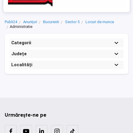
intocmirea fiselor membrilor - Efectuarea
operatiunilor check in - ...
Publi24
Anunțuri
Bucuresti
Sector 5
Locuri de munca
Administratie
Categorii
Județe
Localități
Urmărește-ne pe