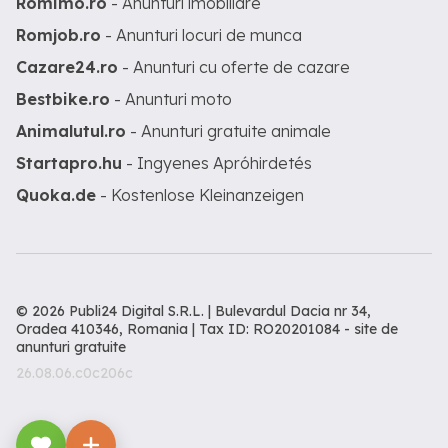
Romimo.ro
- Anunturi imobiliare
Romjob.ro
- Anunturi locuri de munca
Cazare24.ro
- Anunturi cu oferte de cazare
Bestbike.ro
- Anunturi moto
Animalutul.ro
- Anunturi gratuite animale
Startapro.hu
- Ingyenes Apróhirdetés
Quoka.de
- Kostenlose Kleinanzeigen
© 2026 Publi24 Digital S.R.L. | Bulevardul Dacia nr 34,
Oradea 410346, Romania | Tax ID: RO20201084 -
site de
anunturi gratuite
26.08.06.c0c206c