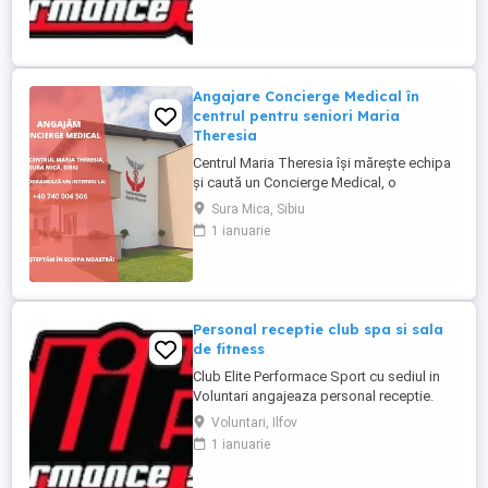
Descriere : - Intampinarea clientilor,
intocmirea fiselor membrilor - Efectuarea
operatiunilor check in - ...
Angajare Concierge Medical în
centrul pentru seniori Maria
Theresia
Centrul Maria Theresia își mărește echipa
și caută un Concierge Medical, o
persoană organizată, empatică și
Sura Mica, Sibiu
comunicativă, care să fie primul punct de
1 ianuarie
contact pentru pacienți și aparținători.
Responsabilități principale: - Gestionarea
internărilor (programări, documente,
relația cu aparținătorii) - ...
Personal receptie club spa si sala
de fitness
Club Elite Performace Sport cu sediul in
Voluntari angajeaza personal receptie.
Cerinte:Foarte bune abilitati de
Voluntari, Ilfov
comunicare, Limba engleza nivel mediu
1 ianuarie
(scris vorbit), Experienta in utilizare PC
Descriere : - Intampinarea clientilor,