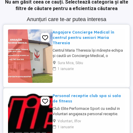
Nu am găsit ceea ce cauți.
Selectează categoria și alte
filtre de căutare pentru a eficientiza căutarea
Anunțuri care te-ar putea interesa
Angajare Concierge Medical în
centrul pentru seniori Maria
Theresia
Centrul Maria Theresia își mărește echipa
și caută un Concierge Medical, o
persoană organizată, empatică și
Sura Mica, Sibiu
comunicativă, care să fie primul punct de
1 ianuarie
contact pentru pacienți și aparținători.
Responsabilități principale: - Gestionarea
internărilor (programări, documente,
relația cu aparținătorii) - ...
Personal receptie club spa si sala
de fitness
Club Elite Performace Sport cu sediul in
Voluntari angajeaza personal receptie.
Cerinte:Foarte bune abilitati de
Voluntari, Ilfov
comunicare, Limba engleza nivel mediu
1 ianuarie
(scris vorbit), Experienta in utilizare PC