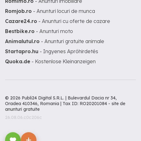
Romimo.ro
- Anunturi imobiliare
Romjob.ro
- Anunturi locuri de munca
Cazare24.ro
- Anunturi cu oferte de cazare
Bestbike.ro
- Anunturi moto
Animalutul.ro
- Anunturi gratuite animale
Startapro.hu
- Ingyenes Apróhirdetés
Quoka.de
- Kostenlose Kleinanzeigen
© 2026 Publi24 Digital S.R.L. | Bulevardul Dacia nr 34,
Oradea 410346, Romania | Tax ID: RO20201084 -
site de
anunturi gratuite
26.08.06.c0c206c