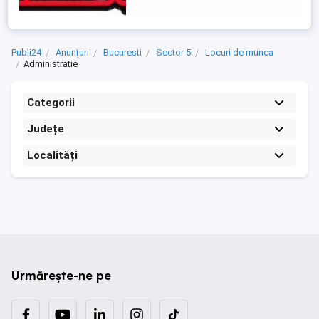
intocmirea fiselor membrilor - Efectuarea
operatiunilor check in - ...
Publi24
Anunțuri
Bucuresti
Sector 5
Locuri de munca
Administratie
Categorii
Județe
Localități
Urmărește-ne pe