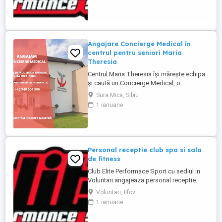
Descriere : - Intampinarea clientilor,
intocmirea fiselor membrilor - Efectuarea
operatiunilor check in - ...
Angajare Concierge Medical în
centrul pentru seniori Maria
Theresia
Centrul Maria Theresia își mărește echipa
și caută un Concierge Medical, o
persoană organizată, empatică și
Sura Mica, Sibiu
comunicativă, care să fie primul punct de
1 ianuarie
contact pentru pacienți și aparținători.
Responsabilități principale: - Gestionarea
internărilor (programări, documente,
relația cu aparținătorii) - ...
Personal receptie club spa si sala
de fitness
Club Elite Performace Sport cu sediul in
Voluntari angajeaza personal receptie.
Cerinte:Foarte bune abilitati de
Voluntari, Ilfov
comunicare, Limba engleza nivel mediu
1 ianuarie
(scris vorbit), Experienta in utilizare PC
Descriere : - Intampinarea clientilor,