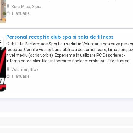
documente, relația cu aparținătorii) - ...
Sura Mica, Sibiu
1 ianuarie
Personal receptie club spa si sala de fitness
Club Elite Performace Sport cu sediul in Voluntari angajeaza perso
receptie. Cerinte:Foarte bune abilitati de comunicare, Limba engle
nivel mediu (scris vorbit), Experienta in utilizare PC Descriere : -
Intampinarea clientilor, intocmirea fiselor membrilor - Efectuarea
operatiunilor check in - ...
Voluntari, Ilfov
1 ianuarie