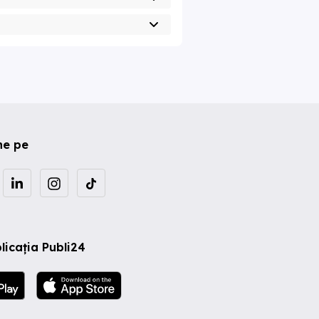
ne pe
licația Publi24