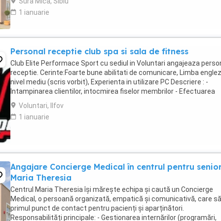
Sura Mica, Sibiu
1 ianuarie
Personal receptie club spa si sala de fitness
Club Elite Performace Sport cu sediul in Voluntari angajeaza perso
receptie. Cerinte:Foarte bune abilitati de comunicare, Limba engle
nivel mediu (scris vorbit), Experienta in utilizare PC Descriere : -
Intampinarea clientilor, intocmirea fiselor membrilor - Efectuarea
operatiunilor check in - ...
Voluntari, Ilfov
1 ianuarie
Angajare Concierge Medical în centrul pentru senior
Maria Theresia
Centrul Maria Theresia își mărește echipa și caută un Concierge
Medical, o persoană organizată, empatică și comunicativă, care să
primul punct de contact pentru pacienți și aparținători.
Responsabilități principale: - Gestionarea internărilor (programări,