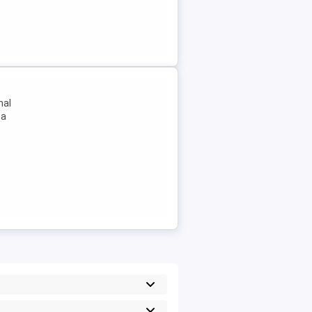
nal
za