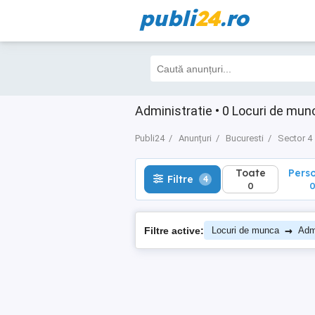
publi
24
.ro
Toate
Perso
Filtre
4
0
0
Administratie • 0 Locuri de mun
Publi24
Anunțuri
Bucuresti
Sector 4
Toate
Pers
Filtre
4
0
→
Filtre active:
Locuri de munca
Admi