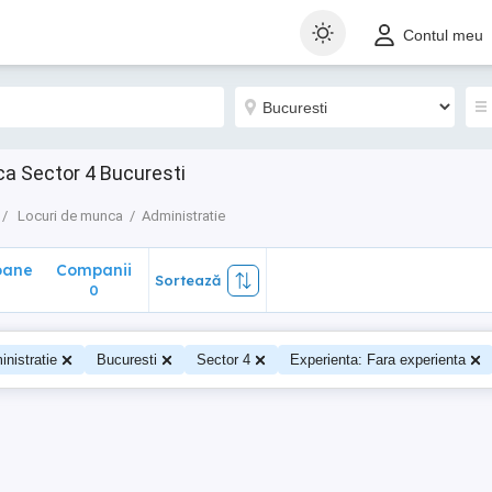
ane
Companii
Sortează
Contul meu
0
ca Sector 4 Bucuresti
Locuri de munca
Administratie
oane
Companii
Sortează
0
0
nistratie
Bucuresti
Sector 4
Experienta: Fara experienta