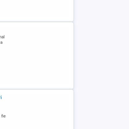
nal
za
i
 fie