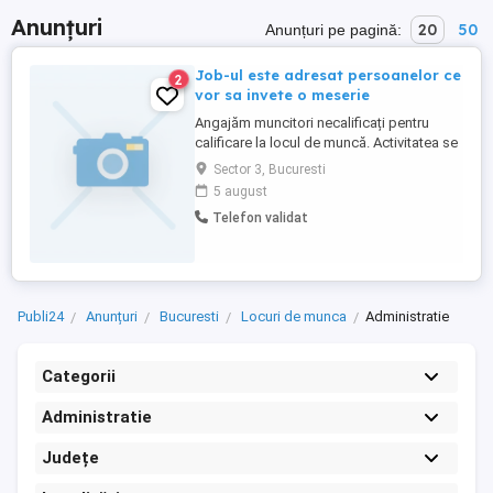
Anunțuri
20
50
Anunțuri pe pagină:
Job-ul este adresat persoanelor ce
2
vor sa invete o meserie
Angajăm muncitori necalificați pentru
calificare la locul de muncă. Activitatea se
desfășoară în București și Ilfov, cu
Sector 3, Bucuresti
deplasări în țară, program de lucru full-
5 august
time. Oferim instruire, salariu motivant și
Telefon validat
oportunități de dezvoltare profesională.
Contact: . Dacă ești interesat să înveți o
meserie și ...
Publi24
Anunțuri
Bucuresti
Locuri de munca
Administratie
Categorii
Administratie
Județe