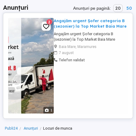
Anunțuri
20
50
Anunțuri pe pagină:
Angajăm urgent Șofer categoria B
2
(sezonier) la Top Market Baia Mare
Angajăm urgent Șofer categoria B
(sezonier) la Top Market Baia Mare
Angajăm șofer cu minim un an experiență
Baia Mare, Maramures
în distribuție Cerințe: Experiență reală în
7 august
conducerea utilitarelor de 3.5 tone; Minim
Telefon validat
1 an experiență în distribuție, nu căutăm
șoferi cu experiență doar pe autoturisme
personale; Permis categoria ...
1
Publi24
Anunțuri
Locuri de munca