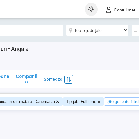
ane
Companii
Sortează
Contul meu
0
uri • Angajari
oane
Companii
Sortează
0
nca in strainatate: Danemarca
Tip job: Full time
Șterge toate filtre