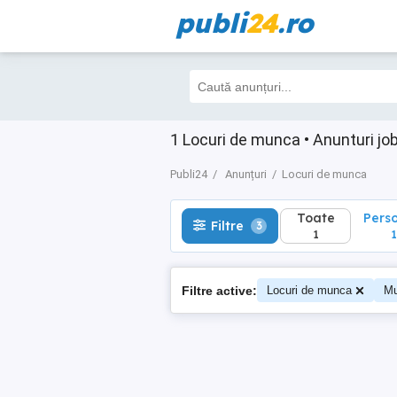
publi
24
.ro
Toate
Perso
Filtre
3
1
1
1 Locuri de munca • Anunturi job
Publi24
Anunțuri
Locuri de munca
Toate
Pers
Filtre
3
1
1
Filtre active:
Locuri de munca
Mu