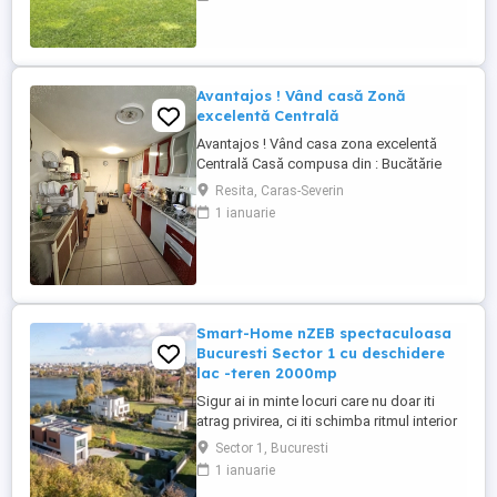
mijlocul vibratiei orasului - in cazul de fata,
fiecare linie exterioara si interioara, fiecare
detaliu atent ales, fiecare ...
Avantajos ! Vând casă Zonă
excelentă Centrală
Avantajos ! Vând casa zona excelentă
Centrală Casă compusa din : Bucătărie
generoasă dotată cu centrala Living
Resita, Caras-Severin
generos Dormitoare 3 podele laminate
1 ianuarie
Baie 1 gresie si faianță Pivniță 1 Curte
generoasă Grădină mare Deține: curent
,gaz,apa, canalizare Suprafața totală
peste 5000mp Prețul se discuta ...
Smart-Home nZEB spectaculoasa
Bucuresti Sector 1 cu deschidere
lac -teren 2000mp
Sigur ai in minte locuri care nu doar iti
atrag privirea, ci iti schimba ritmul interior
prin intreaga experienta pe care ti-o ofera -
Sector 1, Bucuresti
estetica, arhitectura, lumina, liniste in
1 ianuarie
mijlocul vibratiei orasului - in cazul de fata,