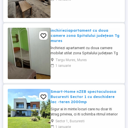
intimitate si stil de viata modern! Situata in
cartierul Medeea, aceasta vila P+1,
construita in 2021, imbina perfect
eleganta, functionalitatea si calitatea ...
inchirieziapartament cu doua
camere zona Spitalului județean Tg
mures
închiriezi apartament cu doua camere
mobilat utilat zona Spitalului județean Tg
Mureș
Targu Mures, Mures
1 ianuarie
Smart-Home nZEB spectaculoasa
Bucuresti Sector 1 cu deschidere
lac -teren 2000mp
Sigur ai in minte locuri care nu doar iti
atrag privirea, ci iti schimba ritmul interior
prin intreaga experienta pe care ti-o ofera -
Sector 1, Bucuresti
estetica, arhitectura, lumina, liniste in
1 ianuarie