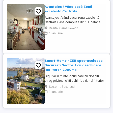
Avantajos ! Vând casă Zonă
excelentă Centrală
Avantajos ! Vând casa zona excelentă
Centrală Casă compusa din : Bucătărie
generoasă dotată cu centrala Living
Resita, Caras-Severin
generos Dormitoare 3 podele laminate
1 ianuarie
Baie 1 gresie si faianță Pivniță 1 Curte
generoasă Grădină mare Deține: curent
,gaz,apa, canalizare Suprafața totală
peste 5000mp Prețul se discuta ...
Smart-Home nZEB spectaculoasa
Bucuresti Sector 1 cu deschidere
lac -teren 2000mp
Sigur ai in minte locuri care nu doar iti
atrag privirea, ci iti schimba ritmul interior
prin intreaga experienta pe care ti-o ofera -
Sector 1, Bucuresti
estetica, arhitectura, lumina, liniste in
1 ianuarie
mijlocul vibratiei orasului - in cazul de fata,
fiecare linie exterioara si interioara, fiecare
detaliu atent ales, fiecare ...