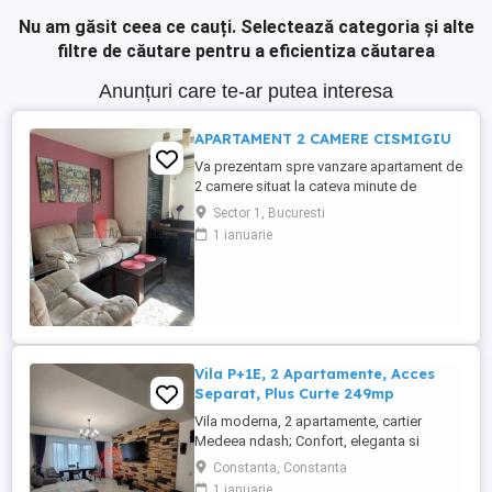
Nu am găsit ceea ce cauți.
Selectează categoria și alte
filtre de căutare pentru a eficientiza căutarea
Anunțuri care te-ar putea interesa
APARTAMENT 2 CAMERE CISMIGIU
Va prezentam spre vanzare apartament de
2 camere situat la cateva minute de
Cismigiu. Apartamentul este situat la etajul
Sector 1, Bucuresti
2 al unui bloc de 4 etaje, blocul avand lift.
1 ianuarie
locuinta are 2 camere spatioase ,
bucatarie functionala, o baie moderna si
balcon in suprafata ...
Vila P+1E, 2 Apartamente, Acces
Separat, Plus Curte 249mp
Vila moderna, 2 apartamente, cartier
Medeea ndash; Confort, eleganta si
investitie sigura! Descopera o proprietate
Constanta, Constanta
deosebita, gandita pentru confort,
1 ianuarie