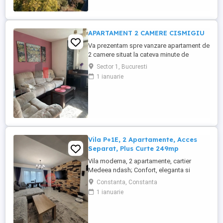
fiecare linie exterioara si interioara, fiecare
detaliu atent ales, fiecare ...
APARTAMENT 2 CAMERE CISMIGIU
Va prezentam spre vanzare apartament de
2 camere situat la cateva minute de
Cismigiu. Apartamentul este situat la etajul
Sector 1, Bucuresti
2 al unui bloc de 4 etaje, blocul avand lift.
1 ianuarie
locuinta are 2 camere spatioase ,
bucatarie functionala, o baie moderna si
balcon in suprafata ...
Vila P+1E, 2 Apartamente, Acces
Separat, Plus Curte 249mp
Vila moderna, 2 apartamente, cartier
Medeea ndash; Confort, eleganta si
investitie sigura! Descopera o proprietate
Constanta, Constanta
deosebita, gandita pentru confort,
1 ianuarie
intimitate si stil de viata modern! Situata in
cartierul Medeea, aceasta vila P+1,
construita in 2021, imbina perfect