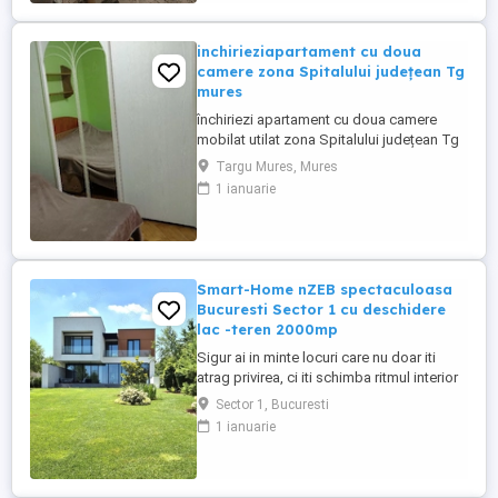
eleganta, functionalitatea si calitatea ...
inchirieziapartament cu doua
camere zona Spitalului județean Tg
mures
închiriezi apartament cu doua camere
mobilat utilat zona Spitalului județean Tg
Mureș
Targu Mures, Mures
1 ianuarie
Smart-Home nZEB spectaculoasa
Bucuresti Sector 1 cu deschidere
lac -teren 2000mp
Sigur ai in minte locuri care nu doar iti
atrag privirea, ci iti schimba ritmul interior
prin intreaga experienta pe care ti-o ofera -
Sector 1, Bucuresti
estetica, arhitectura, lumina, liniste in
1 ianuarie
mijlocul vibratiei orasului - in cazul de fata,
fiecare linie exterioara si interioara, fiecare
detaliu atent ales, fiecare ...