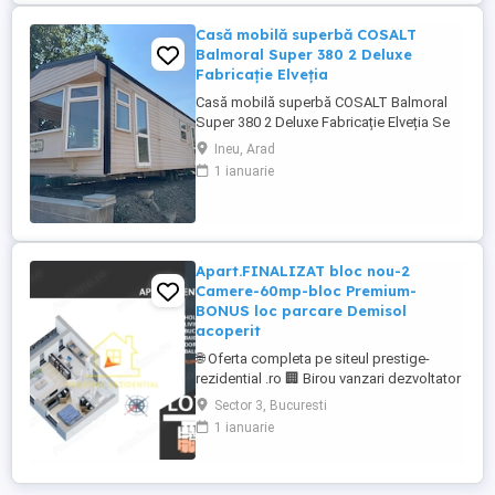
cochet compus din 46 de apartamente ...
Casă mobilă superbă COSALT
Balmoral Super 380 2 Deluxe
Fabricație Elveția
Casă mobilă superbă COSALT Balmoral
Super 380 2 Deluxe Fabricație Elveția Se
poate vedea în Orașul Ineu, Județ Arad
Ineu, Arad
Suprafață totala 45mp 1 Living, 2
1 ianuarie
Dormitoare, Bucătărie, 1 baie cu cadă și
duș și 2 băi de serviciu, camera tehnică
Complet izolată, finisată, utilată și
mobilată Centrală termică proprie ...
Apart.FINALIZAT bloc nou-2
Camere-60mp-bloc Premium-
BONUS loc parcare Demisol
acoperit
🌐 Oferta completa pe siteul prestige-
rezidential .ro 🏢 Birou vanzari dezvoltator
– Comision 0% 📍 Localizare: Metrou
Sector 3, Bucuresti
Nicolae Teclu - Titan - Pallady - Parcul
1 ianuarie
Teilor - Auchan Titan 💰 PRET PROMO
115,000€ cu TVA inclus si BONUS LOC DE
PARCARE DEMISOL ACOPERIT 🚇 Metrou: