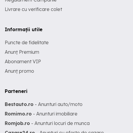
Livrare cu verificare colet
Informații utile
Puncte de fidelitate
Anunț Premium
Abonament VIP
Anunț promo
Parteneri
Bestauto.ro
- Anunturi auto/moto
Romimo.ro
- Anunturi imobiliare
Romjob.ro
- Anunturi locuri de munca
Cazare24.ro
- Anunturi cu oferte de cazare