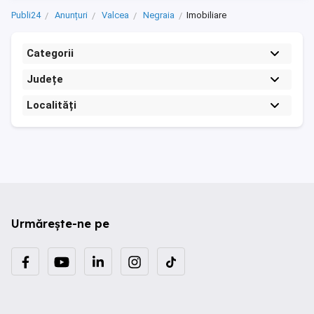
Nicolae Teclu / Blvd. Theodor ...
Publi24
Anunțuri
Valcea
Negraia
Imobiliare
Categorii
Județe
Localități
Urmărește-ne pe