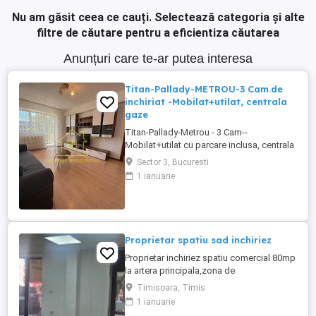
Nu am găsit ceea ce cauți.
Selectează categoria și alte
filtre de căutare pentru a eficientiza căutarea
Anunțuri care te-ar putea interesa
Titan-Pallady-METROU-3 Cam.de
inchiriat -Mobilat+utilat, centrala
gaze
Titan-Pallady-Metrou - 3 Cam--
Mobilat+utilat cu parcare inclusa, centrala
proprie pe gaze 3 Camere cu bucatarie
Sector 3, Bucuresti
separata. Liber - Mutare rapida. Titan -
1 ianuarie
Pallady - 10-12 minute metrou Teclu,
inchiriere 3 camere cu bucatarie separata,
70 mp, mobilat modern, utilat complet, aer
conditionat, centrala ...
Proprietar spatiu sad inchiriez
Proprietar inchiriez spatiu comercial 80mp
la artera principala,zona de
blocuri,scoala...preț 1000EURO + 1 luna
Timisoara, Timis
garanție.tel.
1 ianuarie