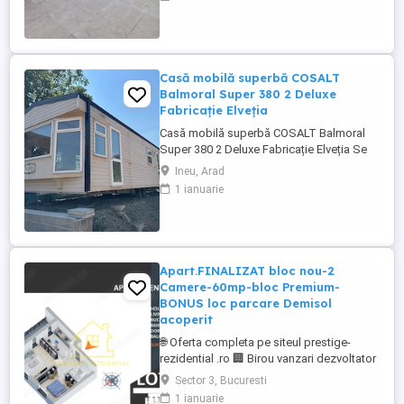
Subterana Inclusa, proiectul se afla in
proximitatea marelui centru comercial
Auchan Titan. Blocul este unul micut si
cochet compus din 46 de apartamente ...
Casă mobilă superbă COSALT
Balmoral Super 380 2 Deluxe
Fabricație Elveția
Casă mobilă superbă COSALT Balmoral
Super 380 2 Deluxe Fabricație Elveția Se
poate vedea în Orașul Ineu, Județ Arad
Ineu, Arad
Suprafață totala 45mp 1 Living, 2
1 ianuarie
Dormitoare, Bucătărie, 1 baie cu cadă și
duș și 2 băi de serviciu, camera tehnică
Complet izolată, finisată, utilată și
mobilată Centrală termică proprie ...
Apart.FINALIZAT bloc nou-2
Camere-60mp-bloc Premium-
BONUS loc parcare Demisol
acoperit
🌐 Oferta completa pe siteul prestige-
rezidential .ro 🏢 Birou vanzari dezvoltator
– Comision 0% 📍 Localizare: Metrou
Sector 3, Bucuresti
Nicolae Teclu - Titan - Pallady - Parcul
1 ianuarie