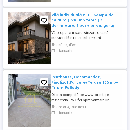
Vilă individuală P+1 - pompa de
caldura | 600 mp teren | 3
dormitoare, 3 bai + birou, garaj
Vă propunem spre vânzare o casă
individuală P+1, cu arhitectură
contemporană și standard energetic
Saftica, Ilfov
ridicat, pompa de caldura, amplasată în
1 ianuarie
Saftica, în imediata apropiere a zonei
Lahovari, într-un cadru rezidențial liniștit,
între vile. Proprietatea este amplasată pe o
stradă secundară de numai aproximativ ...
Penthouse, Decomandat,
Finalizat,Parcare+Terasa 136 mp-
Titan- Pallady
Oferta completă pe www. prestige-
rezidential .ro Ofer spre vanzare un
apartament de 4 camere tip Penthouse, cu
Sector 3, Bucuresti
o suprafata de 236 mp, cu Parcare
1 ianuarie
Subterana Inclusa, proiectul se afla in
proximitatea marelui centru comercial
Auchan Titan. Blocul este unul micut si