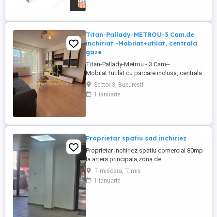
Teilor - Auchan Titan 💰 PRET PROMO
115,000€ cu TVA inclus si BONUS LOC DE
PARCARE DEMISOL ACOPERIT 🚇 Metrou:
Nicolae Teclu / Blvd. Theodor ...
Titan-Pallady-METROU-3 Cam.de
inchiriat -Mobilat+utilat, centrala
gaze
Titan-Pallady-Metrou - 3 Cam--
Mobilat+utilat cu parcare inclusa, centrala
proprie pe gaze 3 Camere cu bucatarie
Sector 3, Bucuresti
separata. Liber - Mutare rapida. Titan -
1 ianuarie
Pallady - 10-12 minute metrou Teclu,
inchiriere 3 camere cu bucatarie separata,
70 mp, mobilat modern, utilat complet, aer
conditionat, centrala ...
Proprietar spatiu sad inchiriez
Proprietar inchiriez spatiu comercial 80mp
la artera principala,zona de
blocuri,scoala...preț 1000EURO + 1 luna
Timisoara, Timis
garanție.tel.
1 ianuarie