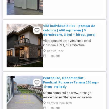
Vilă individuală P+1 - pompa de
caldura | 600 mp teren | 3
dormitoare, 3 bai + birou, garaj
Vă propunem spre vânzare o casă
individuală P+1, cu arhitectură
contemporană și standard energetic
Saftica, Ilfov
ridicat, pompa de caldura, amplasată în
1 ianuarie
Saftica, în imediata apropiere a zonei
Lahovari, într-un cadru rezidențial liniștit,
între vile. Proprietatea este amplasată pe o
stradă secundară de numai aproximativ ...
Penthouse, Decomandat,
Finalizat,Parcare+Terasa 136 mp-
Titan- Pallady
Oferta completă pe www. prestige-
rezidential .ro Ofer spre vanzare un
apartament de 4 camere tip Penthouse, cu
Sector 3, Bucuresti
o suprafata de 236 mp, cu Parcare
1 ianuarie