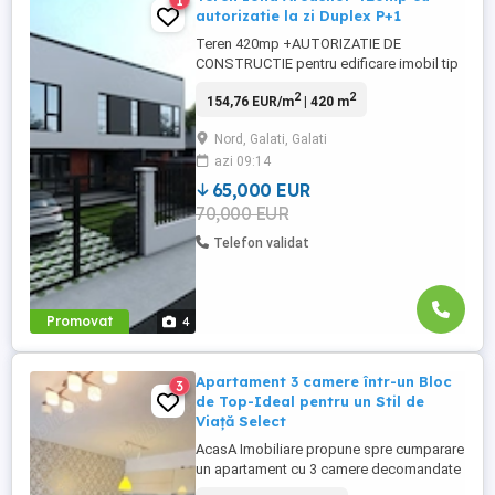
1
autorizatie la zi Duplex P+1
Teren 420mp +AUTORIZATIE DE
CONSTRUCTIE pentru edificare imobil tip
DUPLEX P+1. Odata cu achizitia acestui
2
2
154,76 EUR/m
| 420 m
teren, noul proprietar poate demara
imediat cu lucrarile de constructii. Puteti
Nord, Galati, Galati
salva astfel o perioada birocratica de cel
azi 09:14
putin 12 luni pentru toate aceste
documentatii si nu in ultimul rand, costuri
65,000 EUR
...
70,000 EUR
Telefon validat
Promovat
4
Apartament 3 camere într-un Bloc
3
de Top-Ideal pentru un Stil de
Viață Select
AcasA Imobiliare propune spre cumparare
un apartament cu 3 camere decomandate
situat in Galati, pe Blv.Brailei, in Complex