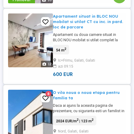
10
Apartament situat in BLOC NOU
mobilat si utilat CT cu inc. in pard.
loc de parcare
Apartament cu doua camere situat in
BLOC NOU mobilat si utilat complet la
cheie etajul 2 AcasA Imobiliare va propune
2
54 m
spre inchiriere un apartament format din
doua camere si dependinte amplasat intr-
Ic+Frimu, Galati, Galati
un BLOC NOU, finisat complet, mobilat si
12
azi 09:15
utilat modern. Dotat cu centrala termica si
sistem de incalzire ...
600 EUR
O vila noua o noua etapa pentru
8
familia ta
Daca ai ajuns la aceasta pagina de
prezentare, cu siguranta esti un familist in
cautarea unei cuib frumos si primitor
2
2
2024 EUR/m
| 123 m
pentru cei dragi. Bucura-te, este foarte
probabil ca aceasta casa sa fie exact
Nord, Galati, Galati
ceea ce cauti. O casa noua, receptionata