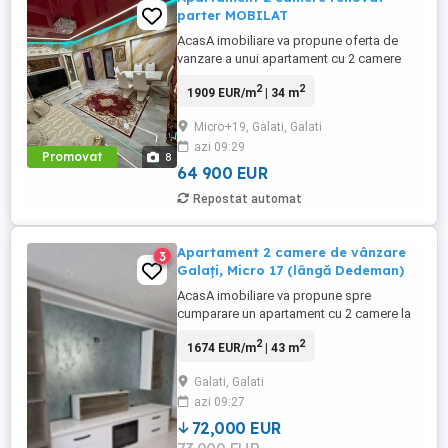
parter MOBILAT
AcasA imobiliare va propune oferta de
vanzare a unui apartament cu 2 camere
decomandate situat in cartier Micro 19,
2
2
1909 EUR/m
| 34 m
zona Piata Micro 19, Liceul Economic, in
imediata apropiere a Blv.Brailei, Mall
Micro+19, Galati, Galati
Dunarea si a mijloacelor de transport in
azi 09:29
comun. Pozitionat la parterul unui bloc cu
Promovat
8
4 etaje, imobilul ...
64 900 EUR
Repostat automat
Apartament 2 camere de vânzare
3
Galați, Micro 17 (lângă Dedeman)
AcasA imobiliare va propune spre
cumparare un apartament cu 2 camere la
parter situat in cartier Micro 17 . Dacă îți
2
2
1674 EUR/m
| 43 m
dorești un apartament modern, gata de
mutare, situat într-o zonă practică și bine
Galati, Galati
conectată, această proprietate este
azi 09:27
reprezinta o varianta demna de luat in
calcul . Amplasat la parter, ...
72,000 EUR