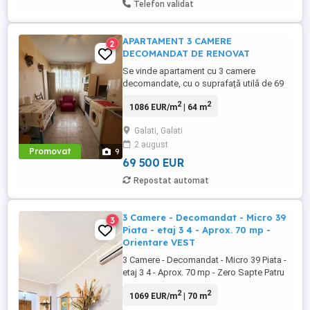
Telefon validat
APARTAMENT 3 CAMERE
2
DECOMANDAT DE RENOVAT
Se vinde apartament cu 3 camere
decomandate, cu o suprafață utilă de 69
mp total, situat la etajul 8 din 10, într-un
2
2
1086 EUR/m
| 64 m
bloc din 1978, cu scară renovată și lift
nou. Compartimentare practică: hol
Galati, Galati
generos, 2 grupuri sanitare, cămară și
2 august
debara. Apartamentul este luminos și
Promovat
9
oferă posibilitatea de amenajare ...
69 500 EUR
Repostat automat
3 Camere - Decomandat - Micro 39
3
Piata - etaj 3 4 - Aprox. 70 mp -
Orientare VEST
3 Camere - Decomandat - Micro 39 Piata -
etaj 3 4 - Aprox. 70 mp - Zero Sapte Patru
Cinci Sase Unu Doi Patru Zero Doi De
2
2
1069 EUR/m
| 70 m
vanzare apartament 3 camere
decomandat, cu o suprafata de aprox. 70