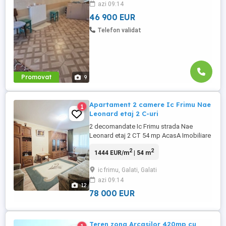
azi 09:14
suprafata de 23 mp -etaj in suprafata de
17 mp si un balcon ...
46 900 EUR
Telefon validat
Promovat
9
Apartament 2 camere Ic Frimu Nae
1
Leonard etaj 2 C-uri
2 decomandate Ic Frimu strada Nae
Leonard etaj 2 CT 54 mp AcasA Imobiliare
face cunoscuta oferta de vanzare a unui
2
2
1444 EUR/m
| 54 m
apartament format din doua camere si
dependinte situat in zona Ic Frimu, pe
ic frimu, Galati, Galati
strada Nae Leonard, mai precis la C-uri. De
azi 09:14
mentionat este faptul ca apartamentele de
12
acest tip nu apar asa ...
78 000 EUR
Teren zona Arcasilor 420mp cu