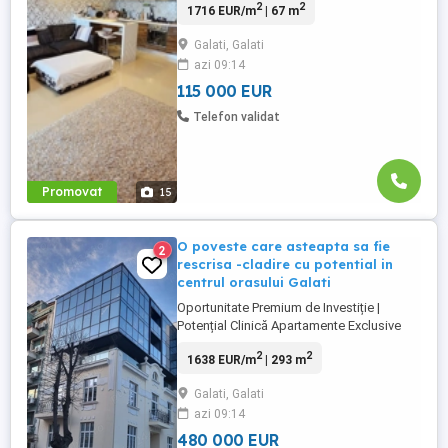
2
2
1716 EUR/m
| 67 m
Rezidential Privilege, construit in anul 2009
unde putem regasi un ambient placut,
Galati, Galati
modern si vecinatati decente. Pozitionarea
azi 09:14
imobilului prezinta avantajul unei privelisti
aerisite ...
115 000 EUR
Telefon validat
Promovat
15
O poveste care asteapta sa fie
2
rescrisa -cladire cu potential in
centrul orasului Galati
Oportunitate Premium de Investiție |
Potențial Clinică Apartamente Exclusive
AcasA Imobiliare va propune spre
2
2
1638 EUR/m
| 293 m
cumparare o cladire in inima orașului
Galați, acolo unde trecutul și prezentul se
Galati, Galati
întâlnesc natural, se află o proprietate rară
azi 09:14
o clădire construită în anul 1880, pe un
teren generos 978 ...
480 000 EUR