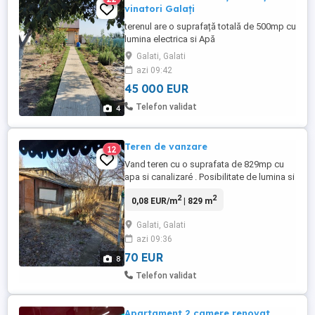
vinatori Galați
terenul are o suprafață totală de 500mp cu
lumina electrica si Apă
Galati, Galati
azi 09:42
45 000 EUR
Telefon validat
4
Teren de vanzare
12
Vand teren cu o suprafata de 829mp cu
apa si canalizaré . Posibilitate de lumina si
gaze cu pomi fructíferi si vie. Terenul este
2
2
0,08 EUR/m
| 829 m
in badalan intre santierul naval si bazinul
nou. Pretul este de 70 euro mp. Ideal
Galati, Galati
pentru constructia unei hale.
azi 09:36
70 EUR
8
Telefon validat
Apartament 2 camere renovat