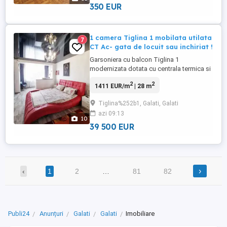
pozitionat pe bucatarie si ...
350 EUR
1 camera Tiglina 1 mobilata utilata
7
CT Ac- gata de locuit sau inchiriat !
Garsoniera cu balcon Tiglina 1
modernizata dotata cu centrala termica si
aer conditionat la cheie ! AcasA Imobiliare
2
2
1411 EUR/m
| 28 m
va propune spre achizitionare o
garsoniera cu balcon situata in zona
Tiglina%252b1, Galati, Galati
Tiglina 1 langa "Tribunalul Galati".
azi 09:13
Garsoniera este renovata, dotata cu
10
centrala termica, aer conditionat, gresie, ...
39 500 EUR
›
‹
1
2
…
81
82
Publi24
Anunțuri
Galati
Galati
Imobiliare