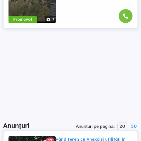
Promovat
7
Anunțuri
20
50
Anunțuri pe pagină:
vând teren cu Anexă și utilități in
22