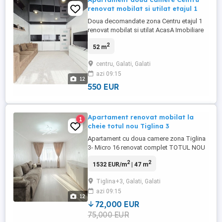
renovat mobilat si utilat etajul 1
Doua decomandate zona Centru etajul 1
renovat mobilat si utilat AcasA Imobiliare
face cunoscuta oferta de inchiriere a unui
2
52 m
apartament format din doua camere si
dependiinte situat in zona Centru,strada N.
centru, Galati, Galati
Balcescu. Spatios, decomandat, varianta
azi 09:15
cu balcon pe sufragerie; geam la grupul
12
sanitar. Renovat, ...
550 EUR
Apartament renovat mobilat la
1
cheie totul nou Tiglina 3
Apartament cu doua camere zona Tiglina
3- Micro 16 renovat complet TOTUL NOU
Vrei sa scapi de stresul renovarii si a
2
2
1532 EUR/m
| 47 m
mobilarii si sa te muti IMEDIAT ?!? Va
propunem spre vanzare un apartament
Tiglina+3, Galati, Galati
complet renovat format din doua camere
azi 09:15
si dependinte situat in zona Tiglina 3-
12
Micro 16. Renovat complet ...
72,000 EUR
75,000 EUR