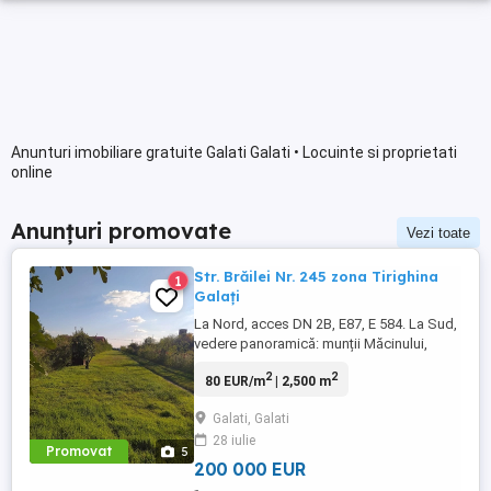
Anunturi imobiliare gratuite Galati Galati • Locuinte si proprietati
online
Anunțuri promovate
Vezi toate
Str. Brăilei Nr. 245 zona Tirighina
1
Galați
La Nord, acces DN 2B, E87, E 584. La Sud,
vedere panoramică: munții Măcinului,
podul de peste Dunăre, râul Siret, etc.
2
2
80 EUR/m
| 2,500 m
Galati, Galati
28 iulie
Promovat
5
200 000 EUR