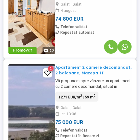
Galati, Galati
mp, ce este situat la etajul 3 4 al unui
4 august
imobil din zona Micro 39A Piata
Agroalimentara Micro 39. Apartamentul ...
74 800 EUR
Telefon validat
Repostat automat
Promovat
10
Apartament 2 camere decomandat,
1
2 balcoane, Mazepa II
Vă propunem spre vânzare un apartament
cu 2 camere decomandat, situat în
cartierul Mazepa II, la etajul 4 al unui imobil
2
2
1271 EUR/m
| 59 m
cu 4 niveluri, construit în anul 1982.
Locuința are o suprafață totală de
Galati, Galati
aproximativ 59 mp și beneficiază de o
ieri 13:36
compartimentare practică, având în plus
două balcoane. Apartamentul ...
75 000 EUR
Telefon validat
Repostat în fiecare zi