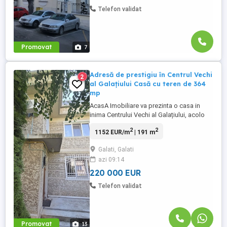
Telefon validat
Promovat
7
Adresă de prestigiu în Centrul Vechi
2
al Galațiului Casă cu teren de 364
mp
AcasA Imobiliare va prezinta o casa in
inima Centrului Vechi al Galațiului, acolo
unde istoria, eleganța și farmecul orașului
2
2
1152 EUR/m
| 191 m
se împletesc armonios, vă prezentăm o
proprietate cu adevărat specială. Puține
Galati, Galati
proprietăți au privilegiul unei asemenea
azi 09:14
amplasări. Situată în Centrul Vechi al
Galațiului, această ...
220 000 EUR
Telefon validat
Promovat
13