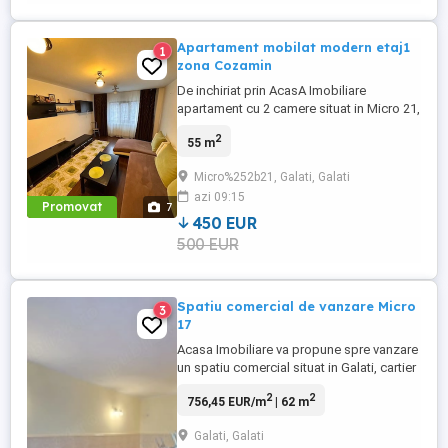
Apartament mobilat modern etaj1
1
zona Cozamin
De inchiriat prin AcasA Imobiliare
apartament cu 2 camere situat in Micro 21,
zona Cozamin la etajul 1 al unui bloc cu 4
2
55 m
etaje. Locuinta este mobilata si utilata
complet, modern si beneficiaza de
Micro%252b21, Galati, Galati
centrala proprie si AC. La incheierea
azi 09:15
contractului se va achita luna in curs, o
Promovat
7
luna cu titlu de garantie ...
450 EUR
500 EUR
Spatiu comercial de vanzare Micro
3
17
Acasa Imobiliare va propune spre vanzare
un spatiu comercial situat in Galati, cartier
Micro 17 ,in apropiere de strada Oltului.
2
2
756,45 EUR/m
| 62 m
Constructia are o suprafata totala
construita de 62mp si este compusa din: -
Galati, Galati
demisol in suprafata de 22 mp -parter in