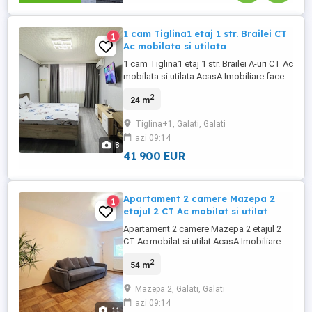
1 cam Tiglina1 etaj 1 str. Brailei CT
1
Ac mobilata si utilata
1 cam Tiglina1 etaj 1 str. Brailei A-uri CT Ac
mobilata si utilata AcasA Imobiliare face
cunoscuta oferta de vanzare a unei
2
24 m
garsoniere situata in Tiglina 1, pe strada
Brailei, mai precis la A-uri. Amplasata la
Tiglina+1, Galati, Galati
etajul 1 al unui bloc stradal de 4 etaje,
azi 09:14
foarte bine pozitionat. La interior este
8
dotata ...
41 900 EUR
Apartament 2 camere Mazepa 2
1
etajul 2 CT Ac mobilat si utilat
Apartament 2 camere Mazepa 2 etajul 2
CT Ac mobilat si utilat AcasA Imobiliare
face cunoscuta oferta de inchiriere a unui
2
54 m
apartament format din doua camere si
dependinte situat in zona Mazepa 2-
Mazepa 2, Galati, Galati
punct de reper Biserica Trei Ierarhi.
azi 09:14
Spatios, decomandat, varianta cu balcon
11