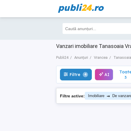
publi
24
.ro
Toate
Filtre
AI
4
3
Vanzari imobiliare Tanasoaia Vr
Publi24
Anunțuri
Vrancea
Tanasoai
Toat
Filtre
AI
4
3
→
Filtre active:
Imobiliare
De vanzar