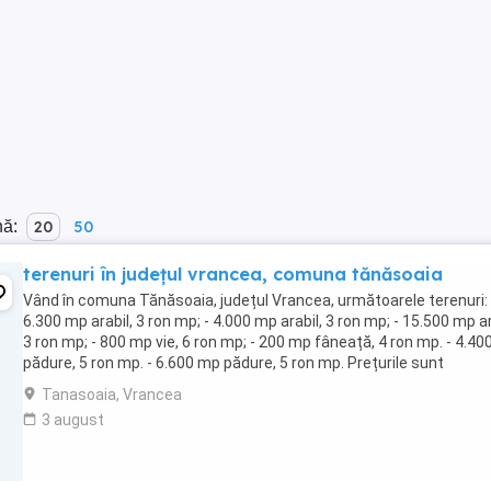
nă:
20
50
terenuri în județul vrancea, comuna tănăsoaia
Vând în comuna Tănăsoaia, județul Vrancea, următoarele terenuri: 
6.300 mp arabil, 3 ron mp; - 4.000 mp arabil, 3 ron mp; - 15.500 mp ar
3 ron mp; - 800 mp vie, 6 ron mp; - 200 mp fâneață, 4 ron mp. - 4.4
pădure, 5 ron mp. - 6.600 mp pădure, 5 ron mp. Prețurile sunt
negociabile.
Tanasoaia, Vrancea
3 august