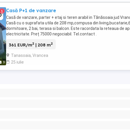
Casă P+1 de vanzare
1
Casă de vanzare, parter + etaj si teren arabil in Tănăsoaia jud Vran
Casă cu o suprafata utila de 208 mp,compusa din living,bucatarie,
dormitoare, 2 bai, terasa si balcon. Este racordata la reteaua de ap
electricitate. Preț 75000 negociabil. Tel.contact .
2
2
361 EUR/m
| 208 m
Tanasoaia, Vrancea
25 iulie
3