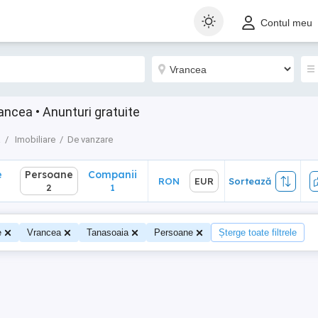
Persoane
Companii
RON
EUR
Sortează
Contul meu
2
1
ancea • Anunturi gratuite
a
Imobiliare
De vanzare
e
Persoane
Companii
RON
EUR
Sortează
2
1
e
Vrancea
Tanasoaia
Persoane
Șterge toate filtrele