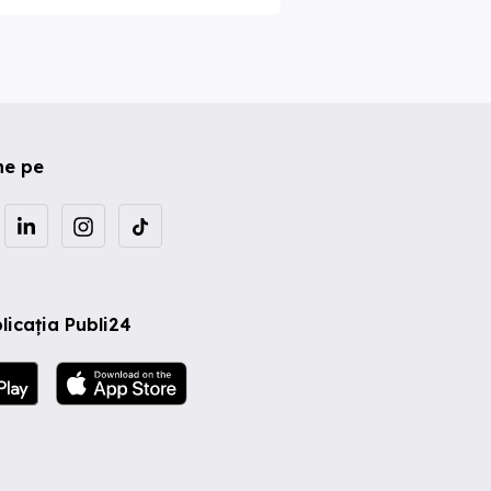
ne pe
licația Publi24