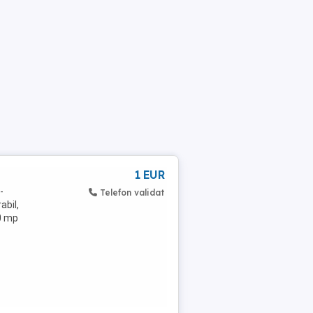
1 EUR
-
Telefon validat
abil,
00 mp