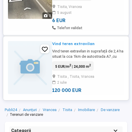
Foarte aproape de autostrada,cca 400m.
Tisita, Vrancea
Coordonate: 45.843722, 27.236833. Pret 6E
5 august
mp, usor negociabil!
3
6 EUR
Telefon validat
Vind teren extravilan
Vind teren extravilan in suprafață de 2,4 ha
situat la cca 1km de autostrada A7 ,cu
deschidere de39 m la DN24 si cu un drum
2
2
5 EUR/m
| 24,000 m
pietruit de servitute paralel cu lungimea
terenului ,cu posibilitatea de racordare la
Tisita , Tisita, Vrancea
rețeaua de energie electrica Prețul pe
2 iulie
metrul patrat este de 5,5 euro ușor
negociabil Pentru ...
120 000 EUR
Publi24
Anunțuri
Vrancea
Tisita
Imobiliare
De vanzare
Terenuri de vanzare
Categorii