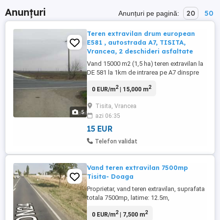
Anunțuri
20
50
Anunțuri pe pagină:
Teren extravilan drum european
E581 , autostrada A7, TISITA,
Vrancea, 2 deschideri asfaltate
Vand 15000 m2 (1,5 ha) teren extravilan la
DE 581 la 1km de intrarea pe A7 dinspre
Tecuci pe mana dreapta , nod Tisita, jud.
2
2
0 EUR/m
| 15,000 m
Vrancea.2 deschideri asfaltate-55 m la
european, cca 300 m la DJ 204.Stalp
Tisita, Vrancea
curent pe teren, cantare industriale in
5
azi 06:35
zona, linii cale ferata industriale in
vecinatate.Perfect pentru ...
15 EUR
Telefon validat
Vand teren extravilan 7500mp
Tisita- Doaga
Proprietar, vand teren extravilan, suprafata
totala 7500mp, latime: 12.5m,
Lungime:600m. Terenul se afla la soseaua
2
2
0 EUR/m
| 7,500 m
principala, care leaga Tisita de Doaga.