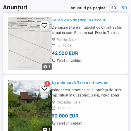
Anunțuri
20
50
Anunțuri pe pagină:
Teren de vânzare în Peceiu
De vanzare teren intabulat cu CF ,intravilan
situat în com.Banisor sat. Peceiu.Terenul
are o suprafață de 2.500 m.p. cu o
Peceiu, Salaj
deschidere de 29 metri la șoseaua
ieri 19:03
principală, 191E. Prețul este de 42500
42 500 EUR
Telefon validat
3
Loc de casă Teren intravilan
6
Vând teren intravilan cu suprafața de 1658
mp, situat în Cuzăplac, Sălaj, într-o zonă
liniștită, pe Strada Principală, în fața cu
Cuzaplac, Salaj
biserica ortodoxă, perfectă pentru
ieri 15:13
construirea unei locuințe. Tip teren:
30 000 EUR
Intravilan Suprafață: 1658 mp Deschidere
la drum: 15 m aproximativ Acces: drum
Telefon validat
asfaltat Vecinătăți: ...
1