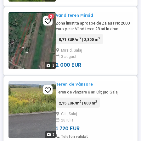
Vand teren Mirsid
2
Zona linistita aproape de Zalau Pret 2000
euro pe ar Vând teren 28 ari la drum
asfaltat , apă și curent electric !! Front la
2
2
0,71 EUR/m
| 2,800 m
strada aprox 23 metri liniari!! Cu
dezmembrare la cerere.
Mirsid, Salaj
3 august
2 000 EUR
1
Teren de vânzare
Teren de vânzare 8 ari Cliț jud Salaj
2
2
2,15 EUR/m
| 800 m
Clit, Salaj
28 iulie
1 720 EUR
3
Telefon validat