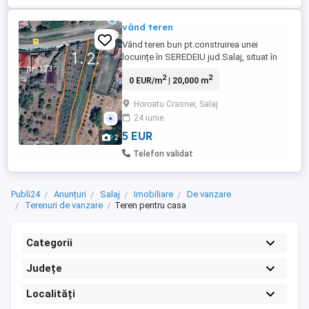
vând teren
Vând teren bun pt.construirea unei
locuințe în SEREDEIU jud.Salaj, situat în
spatele casei cu nr.123, lângă drumul
2
2
0 EUR/m
| 20,000 m
comunal 77,suprafață 2000mp. tel.
Horoatu Crasnei, Salaj
24 iunie
5 EUR
2
Telefon validat
Publi24
Anunțuri
Salaj
Imobiliare
De vanzare
Terenuri de vanzare
Teren pentru casa
Categorii
Județe
Localități