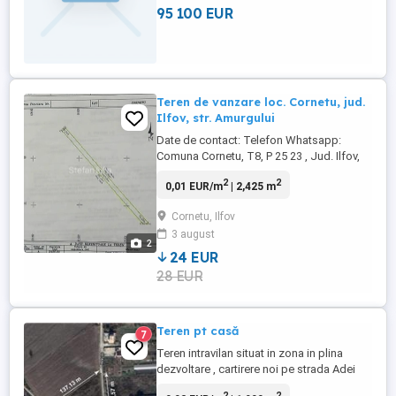
95 100 EUR
Teren de vanzare loc. Cornetu, jud.
Ilfov, str. Amurgului
Date de contact: Telefon Whatsapp:
Comuna Cornetu, T8, P 25 23 , Jud. Ilfov,
extravilan, cu posibilitate de schimbare
2
2
0,01 EUR/m
| 2,425 m
intravilan. Terenul se afla intr-o zona
linistita, intre case construite. Avantaj:
Cornetu, Ilfov
teren vecin cu 7 m deschidere, aflat tot
3 august
spre vanzare ( posibiliate de alipire
2
extindere) Pret ...
24 EUR
28 EUR
Teren pt casă
7
Teren intravilan situat in zona in plina
dezvoltare , cartirere noi pe strada Adei
vis-a-vis de strada Garoafei .Suprafata
2
2