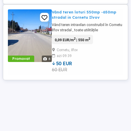
Vând teren loturi 550mp -650mp
stradal in Cornetu Ilvov
Vând teren intravilan construibil în Cornetu
Ilfov stradal , toate utilitățile
necesare,gaze, curent canalizare,loturi de
2
2
0,09 EUR/m
| 550 m
550mp 650mp, deschidere 21 mp
intabulare cadastru, toate actele, aproape
Cornetu, Ilfov
de București construibil P+1+M. Lot 1 și 2
azi 09:39
la 60 euro mp Lot 3 -4 la 50 euro mp
Promovat
6
50 EUR
60 EUR