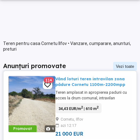
Teren pentru casa Cornetu Ilfov • Vanzare, cumparare, anunturi,
preturi
Anunțuri promovate
Vezi toate
Vând loturi teren intravilan zona
114
pădure Cornetu 1100m-2200mpp
Teren amplasat in apropierea padurii cu
acces la drum comunal, intravilan
construibil p+2+m suprafata 1000mp, cu
2
2
34,43 EUR/m
| 610 m
o deschidere de 20 m zona frumoasa si
oxigenata . Special pentru casa de
Cornetu, Ilfov
vacanta Primul lot 1000mp la 30000 euro
azi 12:17
Aproape de statia STB 421 Lot 3
Promovat
9
dezmembrat 500mp. 15000euro. 700mp
21 000 EUR
cu drum.servitute ...