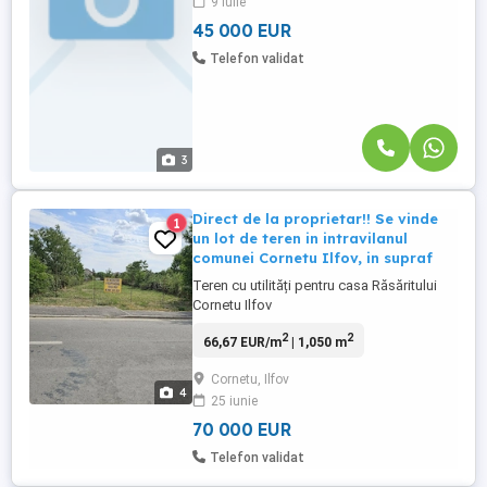
9 iulie
vizionare.
45 000 EUR
Telefon validat
3
Direct de la proprietar!! Se vinde
1
un lot de teren in intravilanul
comunei Cornetu Ilfov, in supraf
Teren cu utilități pentru casa Răsăritului
Cornetu Ilfov
2
2
66,67 EUR/m
| 1,050 m
Cornetu, Ilfov
4
25 iunie
70 000 EUR
Telefon validat