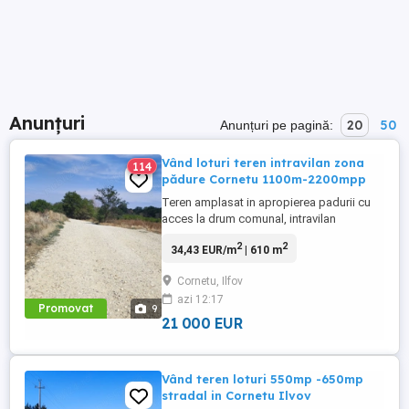
Anunțuri
20
50
Anunțuri pe pagină:
Vând loturi teren intravilan zona
114
pădure Cornetu 1100m-2200mpp
Teren amplasat in apropierea padurii cu
acces la drum comunal, intravilan
construibil p+2+m suprafata 1000mp, cu
2
2
34,43 EUR/m
| 610 m
o deschidere de 20 m zona frumoasa si
oxigenata . Special pentru casa de
Cornetu, Ilfov
vacanta Primul lot 1000mp la 30000 euro
azi 12:17
Aproape de statia STB 421 Lot 3
Promovat
9
dezmembrat 500mp. 15000euro. 700mp
21 000 EUR
cu drum.servitute ...
Vând teren loturi 550mp -650mp
stradal in Cornetu Ilvov