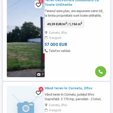
Teren Dezvoltare Imobiliara Cu
2
Toate Utilitatile
Terenul este plan, are expunere catre SE,
la limita proprietatii sunt toate utilitatile,
proprietatile invecinate sunt noi, strada
2
2
49,39 EUR/m
| 1,154 m
este aerisita.
Cornetu, Ilfov
4 august
57 000 EUR
Telefon validat
7
Vând teren în Cornetu, Ilfov
4
Vând teren în Cornetu, județul Ilfov.
Suprafață: 3.170 mp, parcelati - 2 loturi,
preț 30 EURO/MP, negociabil. Detalii la
Cornetu, Ilfov
numerele de telefon: .
4 august