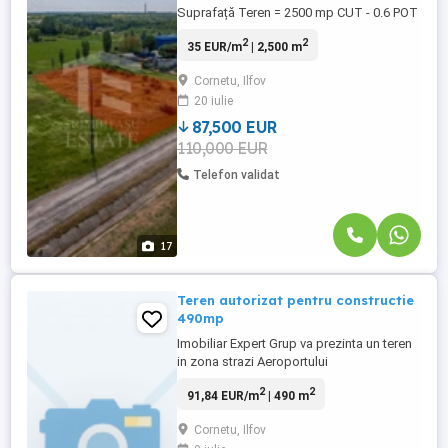
Suprafață Teren = 2500 mp CUT - 0.6 POT
- 30% Gaze , Curent in apropiere !
2
2
35 EUR/m
| 2,500 m
Cornetu, Ilfov
20 iulie
87,500 EUR
110,000 EUR
Telefon validat
17
Teren autorizat pentru constructie
490mp
Imobiliar Expert Grup va prezinta un teren
in zona strazi Aeroportului
Cornetu.Terenul este ingradit si autorizat
2
2
91,84 EUR/m
| 490 m
pentru constructie casa,acces rapid catre
oras.Teren cu potential zona fiind in
Cornetu, Ilfov
continua dezvoltatre.Va astept la