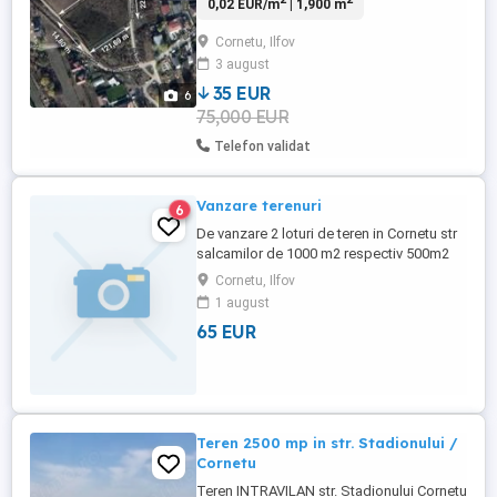
0,02 EUR/m
| 1,900 m
este 1900m , deschidere la 2 drumuri ,
utilitati langa teren ( electricitate, gaze,
Cornetu, Ilfov
apa , canalizare), vecini. Cadastru,
3 august
intabulare , înțărușarea terenului sunt
efectuate . MERITA ...
35 EUR
6
75,000 EUR
Telefon validat
Vanzare terenuri
6
De vanzare 2 loturi de teren in Cornetu str
salcamilor de 1000 m2 respectiv 500m2
whatsapp
Cornetu, Ilfov
1 august
65 EUR
Teren 2500 mp in str. Stadionului /
Cornetu
Teren INTRAVILAN str. Stadionului Cornetu