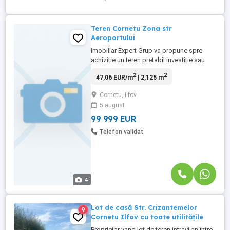
Teren Cornetu Zona str
Aeroportului
Imobiliar Expert Grup va propune spre
achizitie un teren pretabil investitie sau
constructii de case.Teren situat la strada
2
2
47,06 EUR/m
| 2,125 m
principala asfaltata cu utilitati in imediata
apropiere.Zona in continua dezvoltare cu
Cornetu, Ilfov
diverse oportunitati.Certificat de urbanism
5 august
valabil.Va astept la vizionare.
99 999 EUR
Telefon validat
4
Lot de casă Str. Crizantemelor
9
Cornetu Ilfov cu toate utilitățile
Proprietar vand lot de teren intravilan între