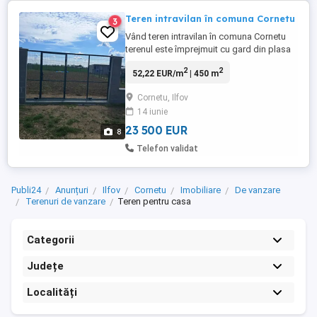
Teren intravilan în comuna Cornetu
3
Vând teren intravilan în comuna Cornetu
terenul este împrejmuit cu gard din plasa
bordurata,poarta culisanta cu poarta mica
2
2
52,22 EUR/m
| 450 m
în poarta mare 451 mp 16m latime
Cornetu, Ilfov
14 iunie
23 500 EUR
8
Telefon validat
Publi24
Anunțuri
Ilfov
Cornetu
Imobiliare
De vanzare
Terenuri de vanzare
Teren pentru casa
Categorii
Județe
Localități