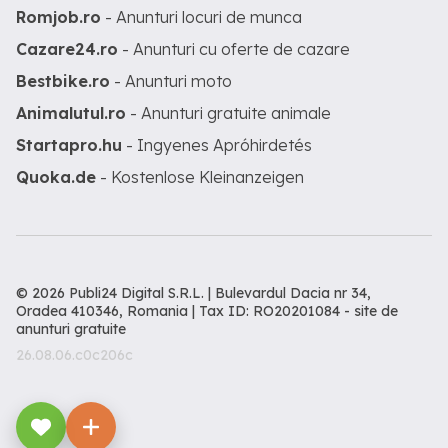
Romjob.ro
- Anunturi locuri de munca
Cazare24.ro
- Anunturi cu oferte de cazare
Bestbike.ro
- Anunturi moto
Animalutul.ro
- Anunturi gratuite animale
Startapro.hu
- Ingyenes Apróhirdetés
Quoka.de
- Kostenlose Kleinanzeigen
© 2026 Publi24 Digital S.R.L. | Bulevardul Dacia nr 34,
Oradea 410346, Romania | Tax ID: RO20201084 -
site de
anunturi gratuite
26.08.06.c0c206c