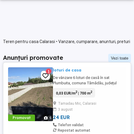
Teren pentru casa Calarasi • Vanzare, cumparare, anunturi, preturi
Anunțuri promovate
Vezi toate
loturi de casa
1
De vânzare 6 loturi de casă în sat
Plumbuita, comuna Tămădău, județul
Călărași O oportunitate excelentă pentru
2
2
0,03 EUR/m
| 700 m
cei care își doresc să construiască o
locuință într-o zonă liniștită sau pentru cei
Tamadau Mic, Calarasi
interesați de o investiție într-o zonă cu
3 august
potențial de dezvoltare. Se oferă spre
vânzare: 3 loturi ...
24 EUR
Promovat
5
Telefon validat
Repostat automat