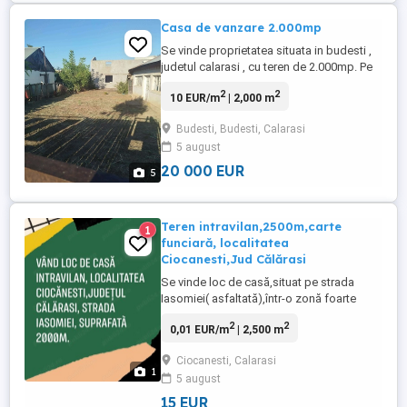
Casa de vanzare 2.000mp
Se vinde proprietatea situata in budesti ,
judetul calarasi , cu teren de 2.000mp. Pe
teren se afla o casa veche si o constructie
2
2
10 EUR/m
| 2,000 m
noua inceputa in anul 2019 cu suprafata
de aproximativ 220mp , constructia este la
Budesti, Budesti, Calarasi
stadiul la rosu proiectata cu 4 camere si 2
5 august
bai oferind posibilitatea de a fi finisata
dupa ...
20 000 EUR
5
Teren intravilan,2500m,carte
1
funciară, localitatea
Ciocanesti,Jud Călărasi
Se vinde loc de casă,situat pe strada
Iasomiei( asfaltată),într-o zonă foarte
liniștită, localitatea Ciocănești, Jud.
2
2
0,01 EUR/m
| 2,500 m
Călărași,tel contact
Ciocanesti, Calarasi
1
5 august
15 EUR