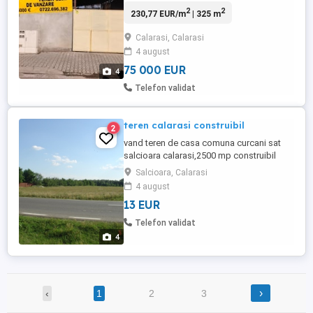
directa in garaj spatios pentru 2 masini .
2
2
230,77 EUR/m
| 325 m
Disponibil imediat pentru constructie casa
, pensiune , sediu firma ! Actele sunt la zi ,
Calarasi, Calarasi
PREDARE IMEDIATA !!!!
4 august
75 000 EUR
4
Telefon validat
teren calarasi construibil
2
vand teren de casa comuna curcani sat
salcioara calarasi,2500 mp construibil
gaze,curent drum judetean in jur de 40 km
Salcioara, Calarasi
de bucuresti
4 august
13 EUR
Telefon validat
4
›
‹
1
2
3