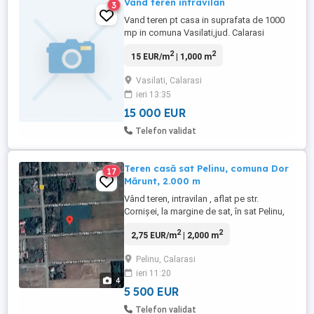
Vand teren intravilan
3
Vand teren pt casa in suprafata de 1000
mp in comuna Vasilati,jud. Calarasi
2
2
15 EUR/m
| 1,000 m
Vasilati, Calarasi
ieri 13:35
15 000 EUR
Telefon validat
Teren casă sat Pelinu, comuna Dor
17
Mărunt, 2.000 m
Vând teren, intravilan , aflat pe str.
Cornișei, la margine de sat, în sat Pelinu,
comuna Dor Mărunt, judetul Călărași, în
2
2
2,75 EUR/m
| 2,000 m
suprafață de 2.000 m , aflat la cca 3 Km de
drumul principal, adică de Soseaua
Pelinu, Calarasi
București- Constanța, vechiul drum spre
ieri 11:20
mare. Satul este unul liniștit, la cca 80 km
4
de București. Satul ...
5 500 EUR
Telefon validat