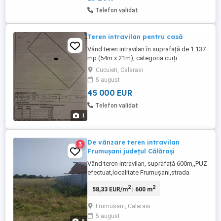
Telefon validat
Teren intravilan pentru casă
Vând teren intravilan în suprafață de 1.137
mp (54m x 21m), categoria curți
construcții, ideal pentru casă, situat în
Cucuieti, Calarasi
comuna Plătărești, sat Cucuieți (Drum
5 august
Județean 301), județul Călărași. Preț
45 000 EUR
45.000 Euro.
Telefon validat
1
De vânzare teren intravilan
3
Frumușani județul Călărași
Vând teren intravilan, suprafață 600m,,PUZ
efectuat,localitate Frumușani,strada
Stelelor. Gaze,curent,canalizare, foarte
2
2
58,33 EUR/m
| 600 m
aproape(200m) de DN 4. Strada Stelelor.
Aproape de pădure! 35000 euro ! Detalii la
Frumusani, Calarasi
tel . Preț ușor discutabil!!!
5 august