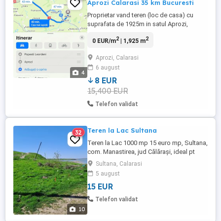
Aprozi Calarasi 35 km Bucuresti
Proprietar vand teren (loc de casa) cu
suprafata de 1925m in satul Aprozi,
judetul Calarasi, la doar 35 km de
2
2
0 EUR/m
| 1,925 m
Bucuresti, sat linistit fara poluare si cu
oameni gospodari. Terenul se afla la drum
Aprozi, Calarasi
asfaltat si are o deschidere de 39.55m.
6 august
Acesta are forma dreptunghiulara si este
4
amplasat la marginea satului, ...
8 EUR
15,400 EUR
Telefon validat
Teren la Lac Sultana
32
Teren la Lac 1000 mp 15 euro mp, Sultana,
com. Manastirea, jud Călărași, ideal pt
casa de vacanta și pescuit (chiar pe malul
Sultana, Calarasi
lacului Mostistea), utilități
5 august
15 EUR
Telefon validat
10