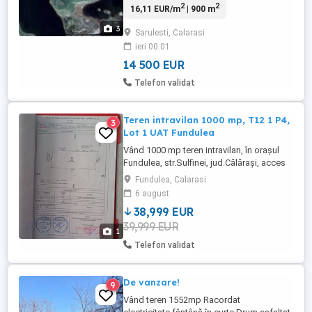
2
2
16,11 EUR/m
| 900 m
Mostistea 25m, utilitati apa si curent
electric (in stadiu de contract cu
3
Sarulesti, Calarasi
canalizare si gaze). La numai 40km de
ieri 00:01
Bucuresti pe A3 si 800m de drum asfaltat,
gasesti oaza de liniste ...
14 500 EUR
Telefon validat
Teren intravilan 1000 mp, T12 1 P4,
3
Lot 1 UAT Fundulea
Vând 1000 mp teren intravilan, în orașul
Fundulea, str.Sulfinei, jud.Călărași, acces
la gaze, canalizare și apă curentă, situat la
Fundulea, Calarasi
150 m de D.N.3 și la 1,5 km de A2. Terenul
6 august
este situat într-o zonă liniștită, ideală
38,999 EUR
pentru construcția unei locuințe.
39,999 EUR
1
Telefon validat
De vanzare!
9
Vând teren 1552mp Racordat