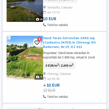
Bucuresti (Romania) dureaza aproximativ
Sandulita, Calarasi
40 de minute cu masina si ofera o locatie
azi 10:10
perfecta pentru o vacanta rapida in
weekend. Suprafata totala ...
10 EUR
6
Telefon validat
Vand Teren Intravilan 2400 mp
4
(Cadastru 34753) în Chirnogi Str.
Radovani, Nr.19, DJ 411
Proprietar: Vând teren intravilan în
suprafață de 2.400 mp, situat în zonă
mixtă industrială (U.T.R. 11), ideal pentru
2
2
0 EUR/m
| 2,400 m
investitori, parcuri fotovoltaice sau
depozitare. Avantaje tehnice: P.O.T. maxim
Chirnogi, Calarasi
70% (permite o amprentă masivă la sol
9
azi 06:42
pentru construcții platforme betonate).
Fără rețele electrice: ...
10 EUR
12 EUR
Telefon validat