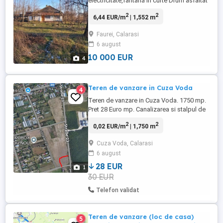
electricitate,fântână în curte Drum asfaltat
,acte la zi
2
2
6,44 EUR/m
| 1,552 m
Faurei, Calarasi
6 august
10 000 EUR
4
Teren de vanzare in Cuza Voda
4
Teren de vanzare in Cuza Voda. 1750 mp.
Pret 28 Euro mp. Canalizarea si stalpul de
electricitate trec fix in apropierea acestui
2
2
0,02 EUR/m
| 1,750 m
teren. Mai multe informatii la telefon.
Cuza Voda, Calarasi
6 august
28 EUR
1
30 EUR
Telefon validat
Teren de vanzare (loc de casa)
5