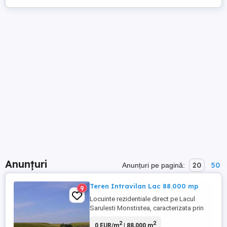
Anunțuri
20
50
Anunțuri pe pagină:
Teren Intravilan Lac 88.000 mp
9
Locuinte rezidentiale direct pe Lacul
Sarulesti Monstistea, caracterizata prin
frumusetea sa naturala si peisajele sale
2
2
0 EUR/m
| 88,000 m
uluitoare. Transportul de la capitala