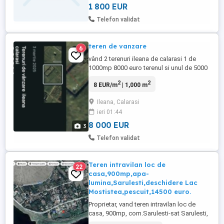
1 800 EUR
Telefon validat
teren de vanzare
6
vând 2 terenuri ileana de calarasi 1 de
1000mp 8000 euro terenul si unul de 5000
care se poate si parcela 40000 euro Acte
2
2
8 EUR/m
| 1,000 m
la zi. Fără utilități
Ileana, Calarasi
ieri 01:44
8 000 EUR
3
Telefon validat
Teren intravilan loc de
22
casa,900mp,apa-
lumina,Sarulesti,deschidere Lac
Mostistea,pescuit,14500 euro.
Proprietar, vand teren intravilan loc de
casa, 900mp, com.Sarulesti-sat Sarulesti,
str. D.R.Popescu nr.18, deschidere Lac