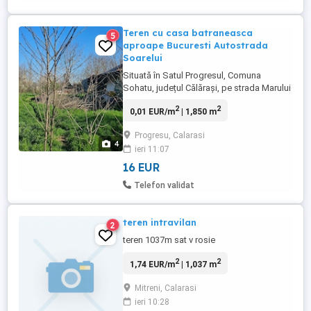
Teren cu casa batraneasca
5
aproape Bucuresti Autostrada
Soarelui
Situată în Satul Progresul, Comuna
Sohatu, județul Călărași, pe strada Marului
(este strada cu biserica), această
2
2
0,01 EUR/m
| 1,850 m
proprietate este ideală atât pentru locuință
permanentă, cât și ca retreat de weekend
Progresu, Calarasi
sau casă de vacanță. Distanta fata de
4
ieri 11:07
Bucuresti este de 30 km aproximativ de la
Autostrada Soarelui. ...
16 EUR
Telefon validat
teren intravilan
2
teren 1037m sat v rosie
2
2
1,74 EUR/m
| 1,037 m
Mitreni, Calarasi
ieri 10:28