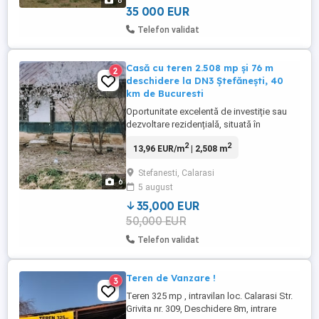
8
35 000 EUR
Telefon validat
Casă cu teren 2.508 mp și 76 m
2
deschidere la DN3 Ștefănești, 40
km de Bucuresti
Oportunitate excelentă de investiție sau
dezvoltare rezidențială, situată în
Ștefănești, județul Călărași, pe Strada
2
2
13,96 EUR/m
| 2,508 m
Calea București nr. 1, cu acces direct din
DN3 București Constanța. Proprietatea are
Stefanesti, Calarasi
o suprafață totală de 2.508 mp și
6
5 august
beneficiază de un avantaj rar: aproximativ
76 metri deschidere directă ...
35,000 EUR
50,000 EUR
Telefon validat
Teren de Vanzare !
3
Teren 325 mp , intravilan loc. Calarasi Str.
Grivita nr. 309, Deschidere 8m, intrare