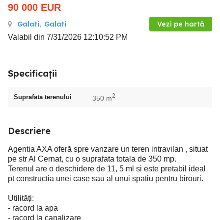
90 000
EUR
Galati
,
Galati
Vezi pe hartă
Valabil din 7/31/2026 12:10:52 PM
Specificații
2
Suprafata terenului
350 m
Descriere
Agentia AXA oferă spre vanzare un teren intravilan , situat
pe str Al Cernat, cu o suprafata totala de 350 mp.
Terenul are o deschidere de 11, 5 ml si este pretabil ideal
pt constructia unei case sau al unui spatiu pentru birouri.
Utilități:
- racord la apa
- racord la canalizare