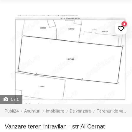
4
1
/ 1
Publi24
Anunțuri
Imobiliare
De vanzare
Terenuri de vanzare
Vanzare teren intravilan - str Al Cernat