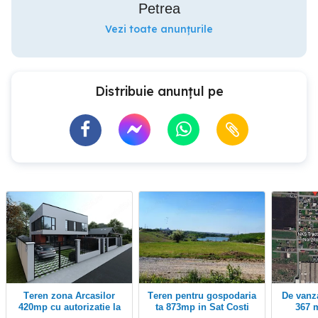
Petrea
Vezi toate anunțurile
Distribuie anunțul pe
Teren zona Arcasilor
Teren pentru gospodaria
De vanzare-Loc de casa-
420mp cu autorizatie la
ta 873mp in Sat Costi
367 