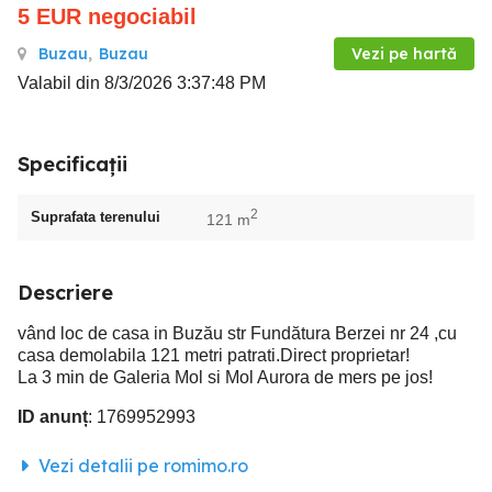
5
EUR
negociabil
Buzau
,
Buzau
Vezi pe hartă
Valabil din 8/3/2026 3:37:48 PM
Specificații
2
Suprafata terenului
121 m
Descriere
vând loc de casa in Buzău str Fundătura Berzei nr 24 ,cu
casa demolabila 121 metri patrati.Direct proprietar!
La 3 min de Galeria Mol si Mol Aurora de mers pe jos!
ID anunț
: 1769952993
Vezi detalii pe romimo.ro