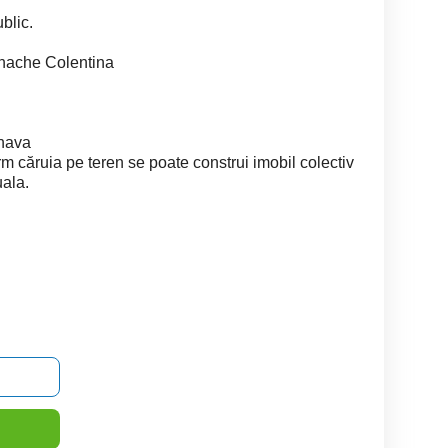
blic.
nache Colentina
rnava
rm căruia pe teren se poate construi imobil colectiv
ala.