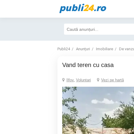
publi
24
.ro
Publi24
Anunțuri
Imobiliare
De vanz
Vand teren cu casa
Ilfov
,
Voluntari
Vezi pe hartă