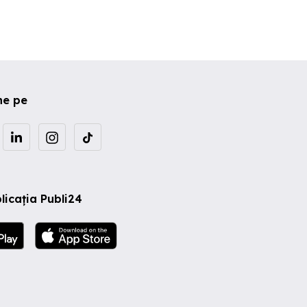
ne pe
licația Publi24