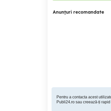
Anunțuri recomandate
Teren 10,600mp Voluntari /
Teren intravilan 185 mp –
Strada Matei Millo
Volunta
Voluntari
2,430,000 EUR
Pentru a contacta acest utilizato
Publi24.ro sau creează-ți rapid