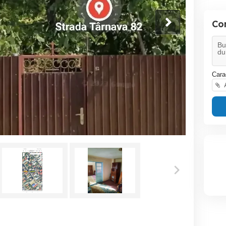
Co
Cara
A