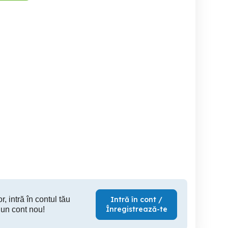
Teren intravilan -Domnesti
Teren 7500mp-Fundeni
ri, Str. Duzilor nr.
Ilfov-proprietar
Do
11A
Voluntari
Domnesti
D
74,900 EUR
18,000 EUR
862
r, intră în contul tău
Intră în cont /
Înregistrează-te
 un cont nou!