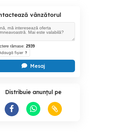
ntactează vânzătorul
ctere rămase:
2939
daugă fișier
?
Mesaj
Distribuie anunțul pe