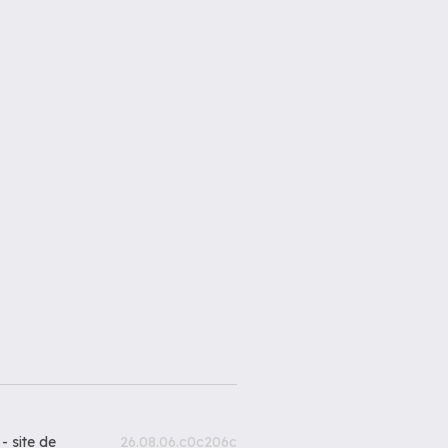
 -
site de
26.08.06.c0c206c