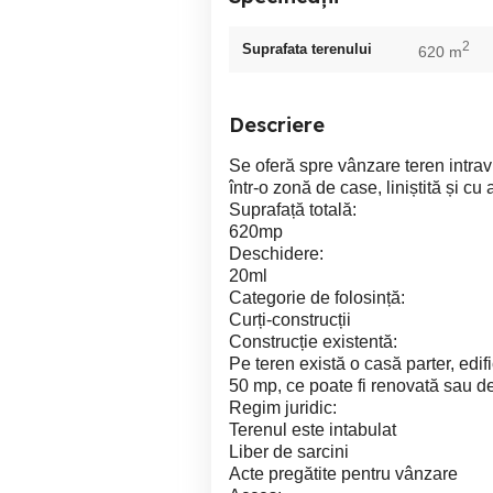
2
Suprafata terenului
620 m
Descriere
Se oferă spre vânzare teren intravi
într-o zonă de case, liniștită și cu
Suprafață totală:
620mp
Deschidere:
20ml
Categorie de folosință:
Curți-construcții
Construcție existentă:
Pe teren există o casă parter, edif
50 mp, ce poate fi renovată sau dem
Regim juridic:
Terenul este intabulat
Liber de sarcini
Acte pregătite pentru vânzare