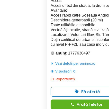
Acces:
Acces direct din stradă, la drum pu
Avantaje:
Acces rapid către Șoseaua Andro
Deschidere generoasă (20 ml)
Toate utilitățile disponibile
Vecinătăți locuite, stradă civilizată
Localizare: Voluntari Ilfov, Str. Tâ
Dețin certificat de urbanism confo
cu nivel P-P+2E sau casa individu
ID anunț
: 1777630497
Vezi detalii pe romimo.ro
Vizualizări:
0
Raportează
Fă ofertă
Arată telefon