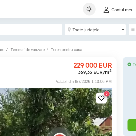
Contul meu
are
Terenuri de vanzare
Teren pentru casa
229 000
EUR
T
2
369,35 EUR/m
Valabil din 8/7/2026 1:10:06 PM
2