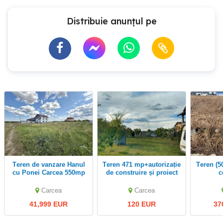
Distribuie anunțul pe
Teren de vanzare Hanul
Teren 471 mp+autorizație
Teren (5000m") intravilan
cu Ponei Carcea 550mp
de construire și proiect
c
casă | Cârcea Zona
Penitenciar Pelendava
Carcea
Carcea
41,999 EUR
120 EUR
37