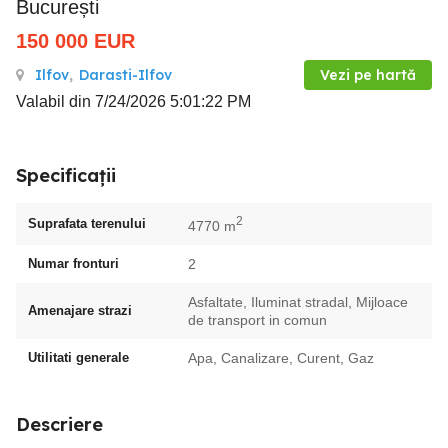
București
150 000
EUR
Ilfov
,
Darasti-Ilfov
Vezi pe hartă
Valabil din 7/24/2026 5:01:22 PM
Specificații
2
Suprafata terenului
4770 m
Numar fronturi
2
Asfaltate, Iluminat stradal, Mijloace
Amenajare strazi
de transport in comun
Utilitati generale
Apa, Canalizare, Curent, Gaz
Descriere