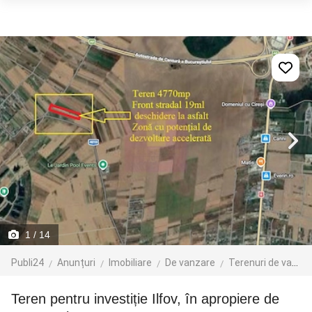
1
/ 14
Publi24
Anunțuri
Imobiliare
De vanzare
Terenuri de vanzare
Teren pentru investiție Ilfov, în apropiere de