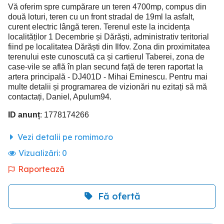
Vă oferim spre cumpărare un teren 4700mp, compus din
două loturi, teren cu un front stradal de 19ml la asfalt,
curent electric lângă teren. Terenul este la incidența
localităților 1 Decembrie și Dărăști, administrativ teritorial
fiind pe localitatea Dărăști din Ilfov. Zona din proximitatea
terenului este cunoscută ca și cartierul Taberei, zona de
case-vile se află în plan secund față de teren raportat la
artera principală - DJ401D - Mihai Eminescu. Pentru mai
multe detalii și programarea de vizionări nu ezitați să mă
contactați, Daniel, Apulum94.
ID anunț
: 1778174266
Vezi detalii pe romimo.ro
Vizualizări:
0
Raportează
Fă ofertă