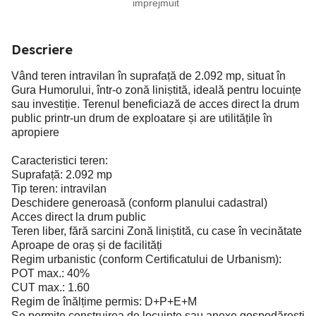
imprejmuit
Descriere
Vând teren intravilan în suprafață de 2.092 mp, situat în
Gura Humorului, într-o zonă liniștită, ideală pentru locuințe
sau investiție. Terenul beneficiază de acces direct la drum
public printr-un drum de exploatare și are utilitățile în
apropiere
Caracteristici teren:
Suprafață: 2.092 mp
Tip teren: intravilan
Deschidere generoasă (conform planului cadastral)
Acces direct la drum public
Teren liber, fără sarcini Zonă liniștită, cu case în vecinătate
Aproape de oraș și de facilități
Regim urbanistic (conform Certificatului de Urbanism):
POT max.: 40%
CUT max.: 1.60
Regim de înălțime permis: D+P+E+M
Se permite construirea de locuințe sau anexe gospodărești