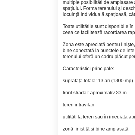
multiple posibilități de amplasare 
spațiului. Forma terenului și deschi
locuință individuală spațioasă, cât
Toate utilitățile sunt disponibile î
ceea ce facilitează racordarea rapi
Zona este apreciată pentru liniște, 
bine conectată la punctele de inter
terenului oferă un cadru plăcut pen
Caracteristici principale:
suprafață totală: 13 ari (1300 mp)
front stradal: aproximativ 33 m
teren intravilan
utilități la teren sau în imediata a
zonă liniștită și bine amplasată