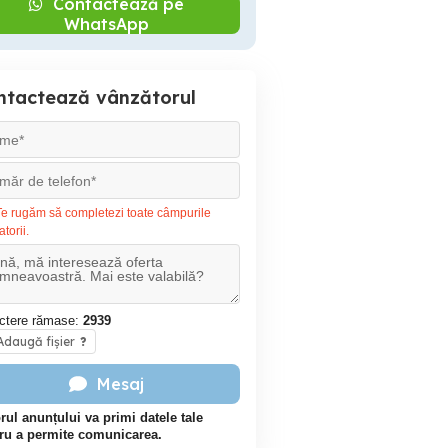
Contactează pe
WhatsApp
ntactează vânzătorul
e rugăm să completezi toate câmpurile
atorii.
ctere rămase:
2939
daugă fișier
?
Mesaj
rul anunțului va primi datele tale
ru a permite comunicarea.