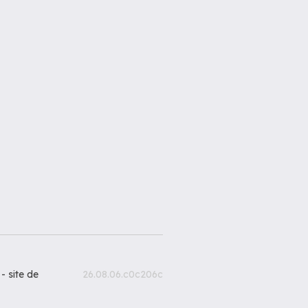
 -
site de
26.08.06.c0c206c