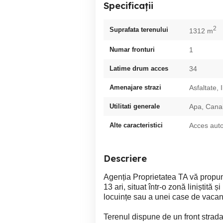
Specificații
2
Suprafata terenului
1312 m
Numar fronturi
1
Latime drum acces
34
Amenajare strazi
Asfaltate, 
Utilitati generale
Apa, Canal
Alte caracteristici
Acces auto,
Descriere
Agenția Proprietatea TA vă propun
13 ari, situat într-o zonă liniștită 
locuințe sau a unei case de vacan
Terenul dispune de un front strad