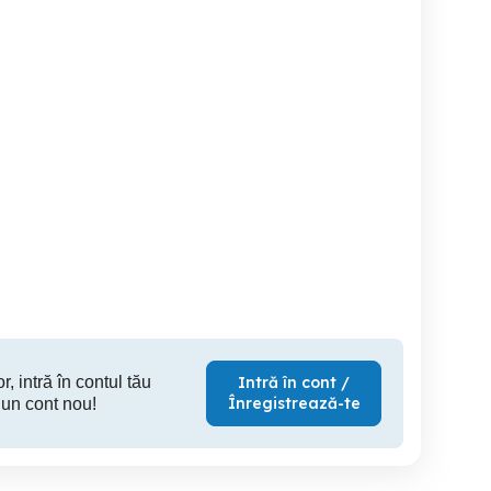
reb /
Teren 1,193mp Oncesti /
Suprafata disponibila 4000
Drumul Principala
Drumul La Poduri
Breb
Oncesti
Sighe
23,000 EUR
36,000 EUR
2
r, intră în contul tău
Intră în cont /
Înregistrează-te
 un cont nou!