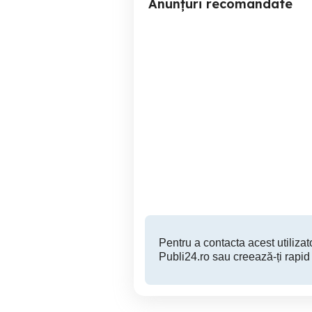
Anunțuri recomandate
Teren 7,200mp Sighetu
Teren 1,247mp B
Marmatiei / Strada Doboies
Sighetu Marmatiei
145,000 EUR
Pentru a contacta acest utilizato
Publi24.ro sau creează-ți rapid