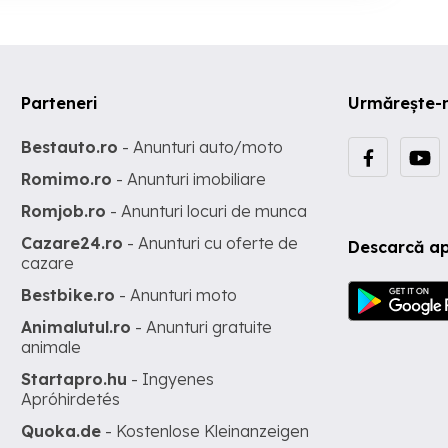
Parteneri
Urmărește-
Bestauto.ro
- Anunturi auto/moto
Romimo.ro
- Anunturi imobiliare
Romjob.ro
- Anunturi locuri de munca
Cazare24.ro
- Anunturi cu oferte de
Descarcă ap
cazare
Bestbike.ro
- Anunturi moto
Animalutul.ro
- Anunturi gratuite
animale
Startapro.hu
- Ingyenes
Apróhirdetés
Quoka.de
- Kostenlose Kleinanzeigen