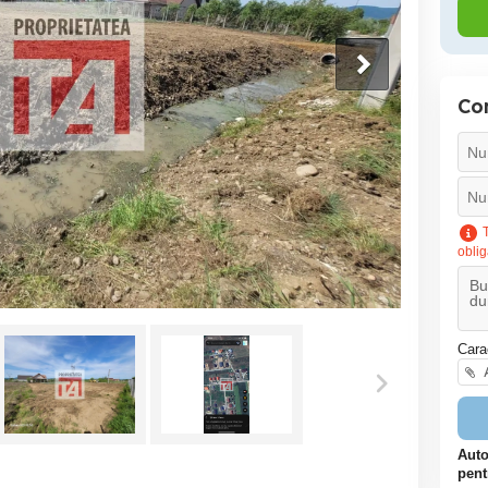
Co
T
oblig
Cara
A
Auto
pent