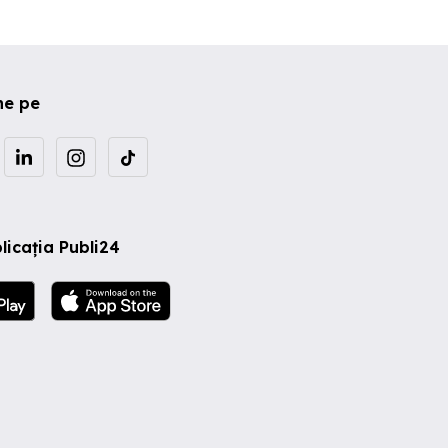
ne pe
licația Publi24