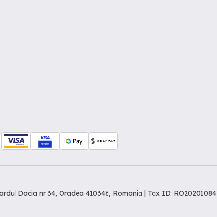
levardul Dacia nr 34, Oradea 410346, Romania | Tax ID: RO20201084