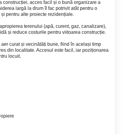
a construcției, acces facil și o bună organizare a
derea largă la drum îl fac potrivit atât pentru o
 și pentru alte proiecte rezidențiale.
n apropierea terenului (apă, curent, gaz, canalizare),
dă și reduce costurile pentru viitoarea construcție.
aer curat și vecinătăți bune, fiind în același timp
es din localitate. Accesul este facil, iar poziționarea
tru locuit.
propiere