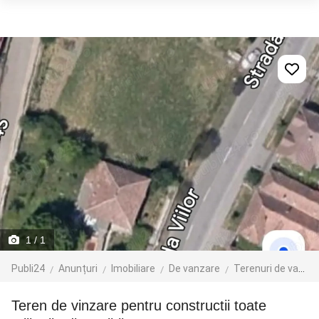
1
/ 1
Publi24
Anunțuri
Imobiliare
De vanzare
Terenuri de vanzare
Teren de vinzare pentru constructii toate