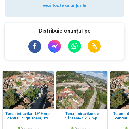
Vezi toate anunțurile
Distribuie anunțul pe
Teren intravilan 1949 mp,
Teren intravilan de
Teren intravilan 1949 mp,
central, Sighișoara, str.
vânzare–3.297 mp,
central,
George Coșbuc
Sighișoara, Strada Matei
Geo
Basarab
Sighisoara
Sighisoara