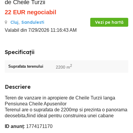
de Cheile Turzii
22
EUR
negociabil
Cluj
,
Sandulesti
Vezi pe hartă
Valabil din 7/29/2026 11:16:43 AM
Specificații
2
Suprafata terenului
2200 m
Descriere
Teren de vanzare in apropiere de Cheile Turzii langa
Pensiunea Cheile Apusenilor
Terenul are o suprafata de 2200mp si prezinta o panorama
deosebita,fiind ideal pentru construirea unei cabane
ID anunț
: 1774171170