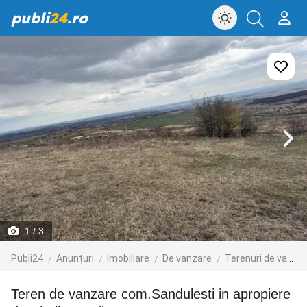
publi
24
.ro
1
/ 3
Publi24
Anunțuri
Imobiliare
De vanzare
Terenuri de vanzare
Teren de vanzare com.Sandulesti in apropiere