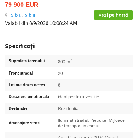
79 900
EUR
Sibiu
,
Sibiu
Vezi pe hartă
Valabil din 8/9/2026 10:08:24 AM
Specificații
2
Suprafata terenului
800 m
Front stradal
20
Latime drum acces
8
Descriere emotionala
ideal pentru investitie
Destinatie
Rezidential
Iluminat stradal, Pietruite, Mijloace
Amenajare strazi
de transport in comun
Apa, Canalizare, CATV, Curent,