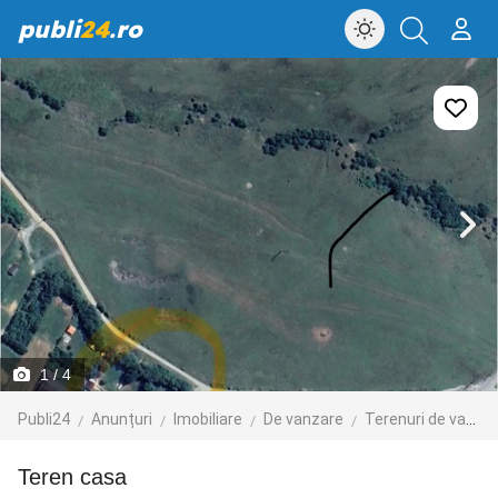
publi
24
.ro
1
/ 4
Publi24
Anunțuri
Imobiliare
De vanzare
Terenuri de vanzare
teren casa