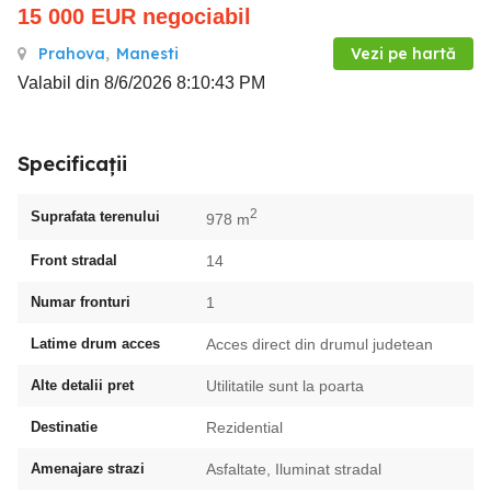
15 000
EUR
negociabil
Prahova
,
Manesti
Vezi pe hartă
Valabil din 8/6/2026 8:10:43 PM
Specificații
2
Suprafata terenului
978 m
Front stradal
14
Numar fronturi
1
Latime drum acces
Acces direct din drumul judetean
Alte detalii pret
Utilitatile sunt la poarta
Destinatie
Rezidential
Amenajare strazi
Asfaltate, Iluminat stradal