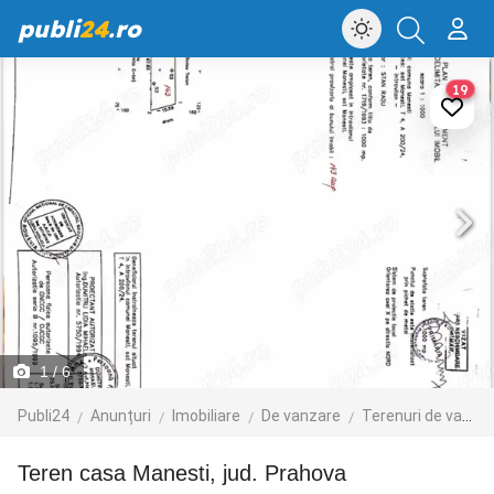
publi
24
.ro
19
1
/ 6
Publi24
Anunțuri
Imobiliare
De vanzare
Terenuri de vanzare
Teren casa Manesti, jud. Prahova