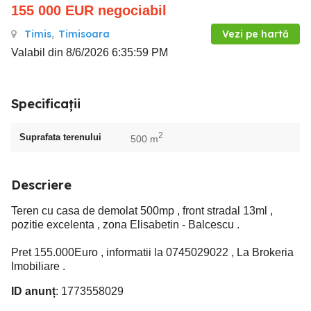
155 000
EUR
negociabil
Timis
,
Timisoara
Vezi pe hartă
Valabil din 8/6/2026 6:35:59 PM
Specificații
2
Suprafata terenului
500 m
Descriere
Teren cu casa de demolat 500mp , front stradal 13ml ,
pozitie excelenta , zona Elisabetin - Balcescu .
Pret 155.000Euro , informatii la 0745029022 , La Brokeria
Imobiliare .
ID anunț
: 1773558029