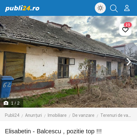
publi
24
.ro
23
1
/ 2
Publi24
Anunțuri
Imobiliare
De vanzare
Terenuri de vanzare
Elisabetin - Balcescu , pozitie top !!!