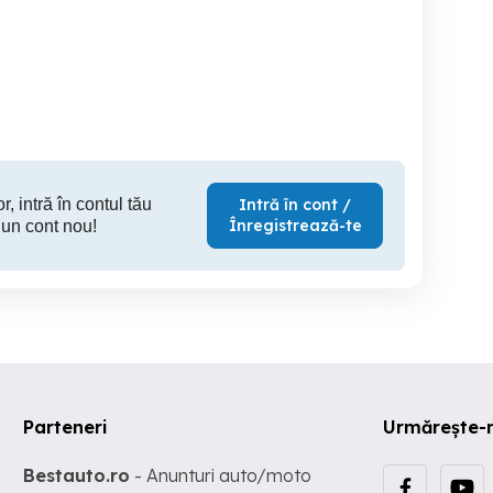
Teren de vânzare 360 mp,
Vânzare
Bucurestii Noi
Episcopul Vulcan nr. 10,
sector 1
Sector 1
Sector 1
S
1,499,400 EUR
210,000 EUR
450
r, intră în contul tău
Intră în cont /
Înregistrează-te
 un cont nou!
Parteneri
Urmărește-
Bestauto.ro
- Anunturi auto/moto