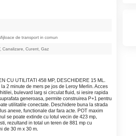
 Mijloace de transport in comun
 Canalizare, Curent, Gaz
EN CU UTILITATI 458 MP, DESCHIDERE 15 ML.
, la 2 minute de mers pe jos de Leroy Merlin. Acces
ilei, bulevard larg si circulat fluid, si iesire rapida
suprafata generoasa, permite construirea P+1 pentru
Toate utilitatile conectate. Deschidere buna la strada
plus anexe, functionale dar fara acte. POT maxim
l se poate extinde cu lotul vecin de 423 mp,
ti, rezultand in total un teren de 881 mp cu
ni de 30 m x 30 m.