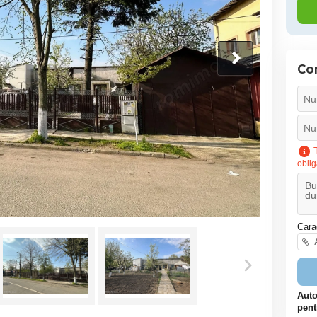
Co
T
oblig
Cara
A
Auto
pent