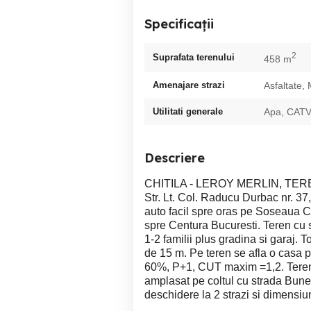
Specificații
2
Suprafata terenului
458 m
Amenajare strazi
Asfaltate,
Utilitati generale
Apa, CATV,
Descriere
CHITILA - LEROY MERLIN, TER
Str. Lt. Col. Raducu Durbac nr. 37
auto facil spre oras pe Soseaua Chit
spre Centura Bucuresti. Teren cu 
1-2 familii plus gradina si garaj. 
de 15 m. Pe teren se afla o casa 
60%, P+1, CUT maxim =1,2. Terenu
amplasat pe coltul cu strada Bunes
deschidere la 2 strazi si dimensiu