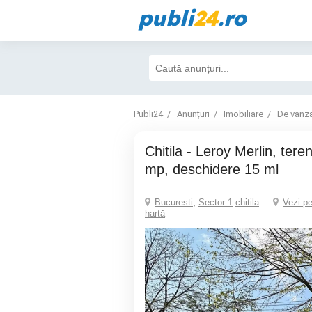
publi
24
.ro
Publi24
Anunțuri
Imobiliare
De vanz
Chitila - Leroy Merlin, teren cu utilitati 458
mp, deschidere 15 ml
Bucuresti
,
Sector 1
chitila
Vezi p
hartă