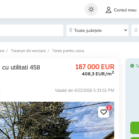
Contul meu
are
Terenuri de vanzare
Teren pentru casa
187 000
EUR
T
2
408,3 EUR/m
e
Valabil din 6/22/2026 5:33:01 PM
2