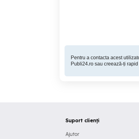
Zona Băneasa - Teren de
Teren zona Straulesti -
1000 MP pe Strada
Jandarmeriei
Sector 1
400 EUR
Pentru a contacta acest utilizato
Publi24.ro sau creează-ți rapid
Suport clienți
Ajutor