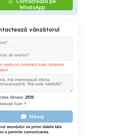
Contactează pe
WhatsApp
ntactează vânzătorul
e rugăm să completezi toate câmpurile
atorii.
ctere rămase:
2939
daugă fișier
?
Mesaj
rul anunțului va primi datele tale
ru a permite comunicarea.